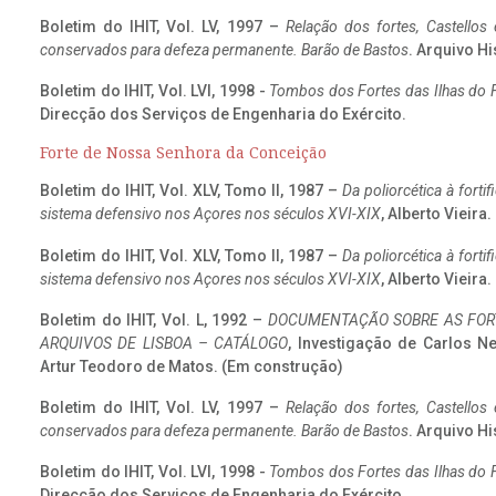
Boletim do IHIT, Vol. LV, 1997 –
Relação dos fortes, Castellos
conservados para defeza permanente. Barão de Bastos
. Arquivo Hi
Boletim do IHIT, Vol. LVI, 1998 -
Tombos dos Fortes das Ilhas do F
Direcção dos Serviços de Engenharia do Exército.
Forte de Nossa Senhora da Conceição
Boletim do IHIT, Vol. XLV, Tomo II, 1987 –
Da poliorcética à fort
sistema defensivo nos Açores nos séculos XVI-XIX
, Alberto Vieira
Boletim do IHIT, Vol. XLV, Tomo II, 1987 –
Da poliorcética à fort
sistema defensivo nos Açores nos séculos XVI-XIX
, Alberto Vieira
Boletim do IHIT, Vol. L, 1992 –
DOCUMENTAÇÃO SOBRE AS FORT
ARQUIVOS DE LISBOA – CATÁLOGO
, Investigação de Carlos N
Artur Teodoro de Matos. (Em construção)
Boletim do IHIT, Vol. LV, 1997 –
Relação dos fortes, Castellos
conservados para defeza permanente. Barão de Bastos
. Arquivo Hi
Boletim do IHIT, Vol. LVI, 1998 -
Tombos dos Fortes das Ilhas do F
Direcção dos Serviços de Engenharia do Exército.