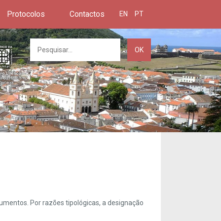
Protocolos
Contactos
EN
PT
OK
umentos. Por razões tipológicas, a designação