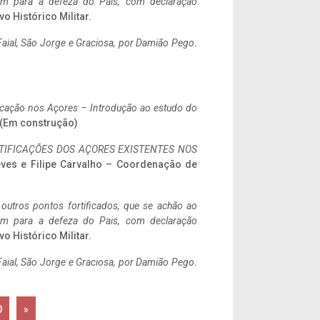
tem para a defeza do Pais, com declaração
vo Histórico Militar.
aial, São Jorge e Graciosa,
por Damião Pego
.
ificação nos Açores – Introdução ao estudo do
. (Em construção)
IFICAÇÕES DOS AÇORES EXISTENTES NOS
eves e Filipe Carvalho – Coordenação de
 outros pontos fortificados, que se achão ao
tem para a defeza do Pais, com declaração
vo Histórico Militar.
aial, São Jorge e Graciosa,
por Damião Pego
.
0
»