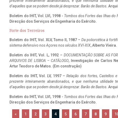
prezente inteiramente abandonados, e que nenhuma utilidade 
d’aquelles que se podem desde já desprezar. Barão de Bastos
. Arqui
Boletim do IHIT, Vol. LVI, 1998 -
Tombos dos Fortes das Ilhas do F
Direcção dos Serviços de Engenharia do Exército.
Forte dos Terreiros
Boletim do IHIT, Vol. XLV, Tomo II, 1987 –
Da poliorcética à fort
sistema defensivo nos Açores nos séculos XVI-XIX
, Alberto Vieira
Boletim do IHIT, Vol. L, 1992 –
DOCUMENTAÇÃO SOBRE AS FORT
ARQUIVOS DE LISBOA – CATÁLOGO
, Investigação de Carlos N
Artur Teodoro de Matos. (Em construção)
Boletim do IHIT, Vol. LV, 1997 –
Relação dos fortes, Castellos e
prezente inteiramente abandonados, e que nenhuma utilidade 
d’aquelles que se podem desde já desprezar. Barão de Bastos
. Arqui
Boletim do IHIT, Vol. LVI, 1998 -
Tombos dos Fortes das Ilhas do F
Direcção dos Serviços de Engenharia do Exército.
«
1
2
3
4
5
6
7
8
9
1