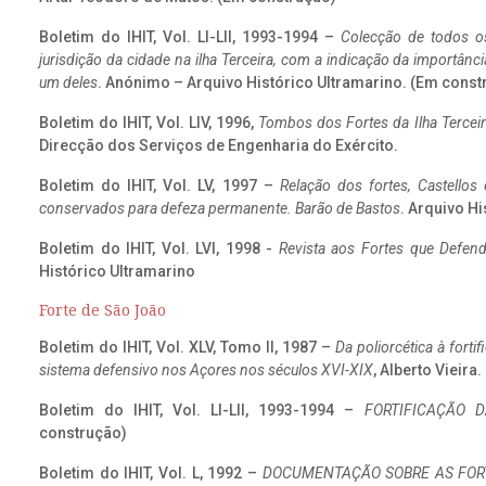
Boletim do IHIT, Vol. LI-LII, 1993-1994 –
Colecção de todos os
jurisdição da cidade na ilha Terceira, com a indicação da importâ
um deles
. Anónimo – Arquivo Histórico Ultramarino. (Em const
Boletim do IHIT, Vol. LIV, 1996,
Tombos dos Fortes da Ilha Terceir
Direcção dos Serviços de Engenharia do Exército.
Boletim do IHIT, Vol. LV, 1997 –
Relação dos fortes, Castellos
conservados para defeza permanente. Barão de Bastos
. Arquivo Hi
Boletim do IHIT, Vol. LVI, 1998 -
Revista aos Fortes que Defend
Histórico Ultramarino
Forte de São João
Boletim do IHIT, Vol. XLV, Tomo II, 1987 –
Da poliorcética à fort
sistema defensivo nos Açores nos séculos XVI-XIX
, Alberto Vieira
Boletim do IHIT, Vol. LI-LII, 1993-1994 –
FORTIFICAÇÃO D
construção)
Boletim do IHIT, Vol. L, 1992 –
DOCUMENTAÇÃO SOBRE AS FORT