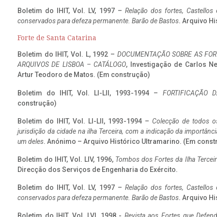
Boletim do IHIT, Vol. LV, 1997 –
Relação dos fortes, Castellos
conservados para defeza permanente. Barão de Bastos
. Arquivo Hi
Forte de Santa Catarina
Boletim do IHIT, Vol. L, 1992 –
DOCUMENTAÇÃO SOBRE AS FORT
ARQUIVOS DE LISBOA – CATÁLOGO
, Investigação de Carlos N
Artur Teodoro de Matos. (Em construção)
Boletim do IHIT, Vol. LI-LII, 1993-1994 –
FORTIFICAÇÃO D
construção)
Boletim do IHIT, Vol. LI-LII, 1993-1994 –
Colecção de todos os
jurisdição da cidade na ilha Terceira, com a indicação da importâ
um deles
. Anónimo – Arquivo Histórico Ultramarino. (Em const
Boletim do IHIT, Vol. LIV, 1996,
Tombos dos Fortes da Ilha Terceir
Direcção dos Serviços de Engenharia do Exército.
Boletim do IHIT, Vol. LV, 1997 –
Relação dos fortes, Castellos
conservados para defeza permanente. Barão de Bastos
. Arquivo Hi
Boletim do IHIT, Vol. LVI, 1998 -
Revista aos Fortes que Defend