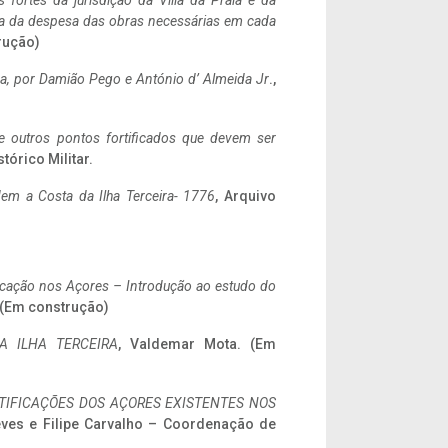
 fortes da jurisdição da Villa da Praia e da
ncia da despesa das obras necessárias em cada
rução)
a,
por Damião Pego e António d’ Almeida Jr
.,
 e outros pontos fortificados que devem ser
stórico Militar.
em a Costa da Ilha Terceira- 1776
, Arquivo
ificação nos Açores – Introdução ao estudo do
. (Em construção)
A ILHA TERCEIRA
, Valdemar Mota. (Em
IFICAÇÕES DOS AÇORES EXISTENTES NOS
eves e Filipe Carvalho – Coordenação de