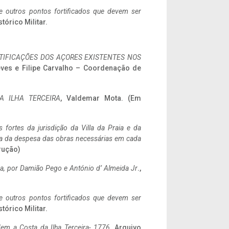
 e outros pontos fortificados que devem ser
stórico Militar.
IFICAÇÕES DOS AÇORES EXISTENTES NOS
eves e Filipe Carvalho – Coordenação de
A ILHA TERCEIRA
, Valdemar Mota. (Em
 fortes da jurisdição da Villa da Praia e da
ncia da despesa das obras necessárias em cada
rução)
a,
por Damião Pego e António d’ Almeida Jr
.,
 e outros pontos fortificados que devem ser
stórico Militar.
em a Costa da Ilha Terceira- 1776
, Arquivo