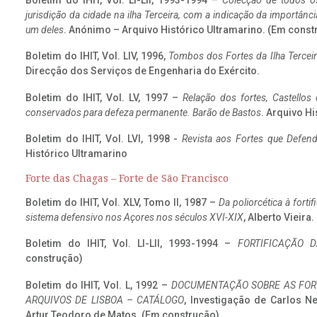
Boletim do IHIT, Vol. LI-LII, 1993-1994 –
Colecção de todos os
jurisdição da cidade na ilha Terceira, com a indicação da importâ
um deles
. Anónimo – Arquivo Histórico Ultramarino. (Em const
Boletim do IHIT, Vol. LIV, 1996,
Tombos dos Fortes da Ilha Terceir
Direcção dos Serviços de Engenharia do Exército.
Boletim do IHIT, Vol. LV, 1997 –
Relação dos fortes, Castellos
conservados para defeza permanente. Barão de Bastos
. Arquivo Hi
Boletim do IHIT, Vol. LVI, 1998 -
Revista aos Fortes que Defend
Histórico Ultramarino
Forte das Chagas – Forte de São Francisco
Boletim do IHIT, Vol. XLV, Tomo II, 1987 –
Da poliorcética à fort
sistema defensivo nos Açores nos séculos XVI-XIX
, Alberto Vieira
Boletim do IHIT, Vol. LI-LII, 1993-1994 –
FORTIFICAÇÃO D
construção)
Boletim do IHIT, Vol. L, 1992 –
DOCUMENTAÇÃO SOBRE AS FORT
ARQUIVOS DE LISBOA – CATÁLOGO
, Investigação de Carlos N
Artur Teodoro de Matos. (Em construção)