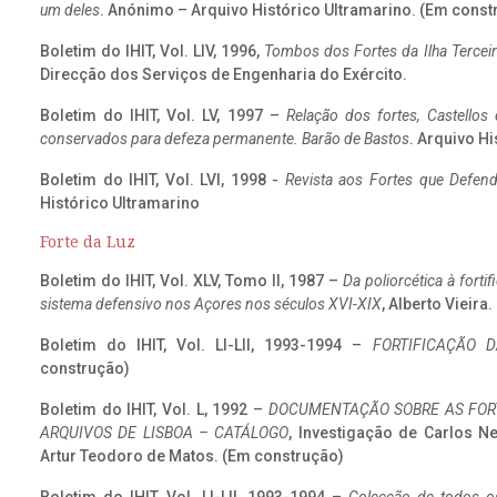
um deles
. Anónimo – Arquivo Histórico Ultramarino. (Em const
Boletim do IHIT, Vol. LIV, 1996,
Tombos dos Fortes da Ilha Terceir
Direcção dos Serviços de Engenharia do Exército.
Boletim do IHIT, Vol. LV, 1997 –
Relação dos fortes, Castellos
conservados para defeza permanente. Barão de Bastos
. Arquivo Hi
Boletim do IHIT, Vol. LVI, 1998 -
Revista aos Fortes que Defend
Histórico Ultramarino
Forte da Luz
Boletim do IHIT, Vol. XLV, Tomo II, 1987 –
Da poliorcética à fort
sistema defensivo nos Açores nos séculos XVI-XIX
, Alberto Vieira
Boletim do IHIT, Vol. LI-LII, 1993-1994 –
FORTIFICAÇÃO D
construção)
Boletim do IHIT, Vol. L, 1992 –
DOCUMENTAÇÃO SOBRE AS FORT
ARQUIVOS DE LISBOA – CATÁLOGO
, Investigação de Carlos N
Artur Teodoro de Matos. (Em construção)