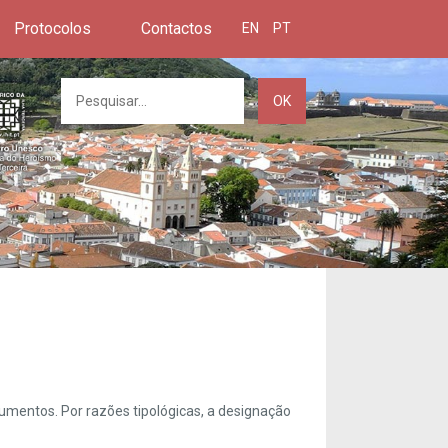
Protocolos
Contactos
EN
PT
OK
umentos. Por razões tipológicas, a designação