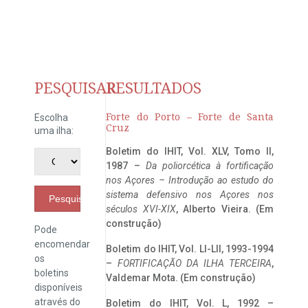
PESQUISAR
RESULTADOS
Forte do Porto – Forte de Santa
Escolha
Cruz
uma ilha:
Boletim do IHIT, Vol. XLV, Tomo II,
1987 –
Da poliorcética à fortificação
nos Açores – Introdução ao estudo do
sistema defensivo nos Açores nos
Pesquisar
séculos XVI-XIX
, Alberto Vieira. (Em
construção)
Pode
encomendar
Boletim do IHIT, Vol. LI-LII, 1993-1994
os
–
FORTIFICAÇÃO DA ILHA TERCEIRA
,
boletins
Valdemar Mota. (Em construção)
disponíveis
através do
Boletim do IHIT, Vol. L, 1992 –