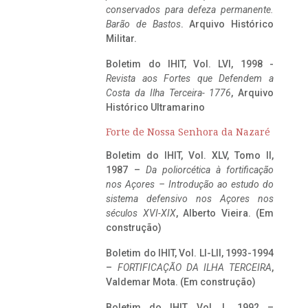
conservados para defeza permanente.
Barão de Bastos
. Arquivo Histórico
Militar.
Boletim do IHIT, Vol. LVI, 1998 -
Revista aos Fortes que Defendem a
Costa da Ilha Terceira- 1776
, Arquivo
Histórico Ultramarino
Forte de Nossa Senhora da Nazaré
Boletim do IHIT, Vol. XLV, Tomo II,
1987 –
Da poliorcética à fortificação
nos Açores – Introdução ao estudo do
sistema defensivo nos Açores nos
séculos XVI-XIX
, Alberto Vieira. (Em
construção)
Boletim do IHIT, Vol. LI-LII, 1993-1994
–
FORTIFICAÇÃO DA ILHA TERCEIRA
,
Valdemar Mota. (Em construção)
Boletim do IHIT, Vol. L, 1992 –