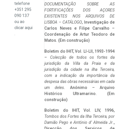
telefone
DOCUMENTAÇÃO SOBRE AS
+351 295
FORTIFICAÇÕES DOS AÇORES
090 137
EXISTENTES NOS ARQUIVOS DE
ou ao
LISBOA – CATÁLOGO
, Investigação de
clicar
aqui
Carlos Neves e Filipe Carvalho –
.
Coordenação de Artur Teodoro de
Matos. (Em construção)
Boletim do IHIT, Vol. LI-LII, 1993-1994
–
Colecção de todos os fortes da
jurisdição da Villa da Praia e da
jurisdição da cidade na ilha Terceira,
com a indicação da importância da
despesa das obras necessárias em cada
um deles
. Anónimo – Arquivo
Histórico Ultramarino. (Em
construção)
Boletim do IHIT, Vol. LIV, 1996,
Tombos dos Fortes da Ilha Terceira,
por
Damião Pego e António d’ Almeida Jr
.,
Direcção dos Serviços de