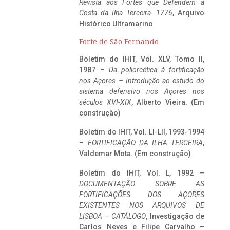
Revista aos Fortes que Defendem a
Costa da Ilha Terceira- 1776
, Arquivo
Histórico Ultramarino
Forte de São Fernando
Boletim do IHIT, Vol. XLV, Tomo II,
1987 –
Da poliorcética à fortificação
nos Açores – Introdução ao estudo do
sistema defensivo nos Açores nos
séculos XVI-XIX
, Alberto Vieira. (Em
construção)
Boletim do IHIT, Vol. LI-LII, 1993-1994
–
FORTIFICAÇÃO DA ILHA TERCEIRA
,
Valdemar Mota. (Em construção)
Boletim do IHIT, Vol. L, 1992 –
DOCUMENTAÇÃO SOBRE AS
FORTIFICAÇÕES DOS AÇORES
EXISTENTES NOS ARQUIVOS DE
LISBOA – CATÁLOGO
, Investigação de
Carlos Neves e Filipe Carvalho –