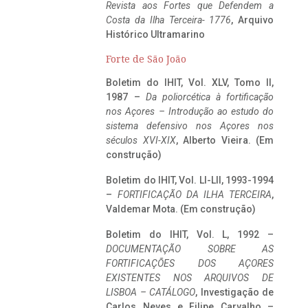
Revista aos Fortes que Defendem a
Costa da Ilha Terceira- 1776
, Arquivo
Histórico Ultramarino
Forte de São João
Boletim do IHIT, Vol. XLV, Tomo II,
1987 –
Da poliorcética à fortificação
nos Açores – Introdução ao estudo do
sistema defensivo nos Açores nos
séculos XVI-XIX
, Alberto Vieira. (Em
construção)
Boletim do IHIT, Vol. LI-LII, 1993-1994
–
FORTIFICAÇÃO DA ILHA TERCEIRA
,
Valdemar Mota. (Em construção)
Boletim do IHIT, Vol. L, 1992 –
DOCUMENTAÇÃO SOBRE AS
FORTIFICAÇÕES DOS AÇORES
EXISTENTES NOS ARQUIVOS DE
LISBOA – CATÁLOGO
, Investigação de
Carlos Neves e Filipe Carvalho –