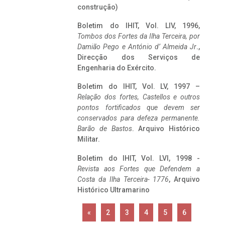
construção)
Boletim do IHIT, Vol. LIV, 1996,
Tombos dos Fortes da Ilha Terceira,
por
Damião Pego e António d’ Almeida Jr
.,
Direcção dos Serviços de
Engenharia do Exército.
Boletim do IHIT, Vol. LV, 1997 –
Relação dos fortes, Castellos e outros
pontos fortificados que devem ser
conservados para defeza permanente.
Barão de Bastos
. Arquivo Histórico
Militar.
Boletim do IHIT, Vol. LVI, 1998 -
Revista aos Fortes que Defendem a
Costa da Ilha Terceira- 1776
, Arquivo
Histórico Ultramarino
«
2
3
4
5
6