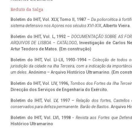
Reduto da Salga
Boletim do IHIT, Vol. XLV, Tomo II, 1987 –
Da poliorcética à fort
sistema defensivo nos Açores nos séculos XVI-XIX
, Alberto Vieira
Boletim do IHIT, Vol. L, 1992 –
DOCUMENTAÇÃO SOBRE AS FORT
ARQUIVOS DE LISBOA – CATÁLOGO
, Investigação de Carlos N
Artur Teodoro de Matos. (Em construção)
Boletim do IHIT, Vol. LI-LII, 1993-1994 –
Colecção de todos os
jurisdição da cidade na ilha Terceira, com a indicação da importâ
um deles
. Anónimo – Arquivo Histórico Ultramarino. (Em const
Boletim do IHIT, Vol. LIV, 1996,
Tombos dos Fortes da Ilha Terceir
Direcção dos Serviços de Engenharia do Exército.
Boletim do IHIT, Vol. LV, 1997 –
Relação dos fortes, Castellos
conservados para defeza permanente. Barão de Bastos
. Arquivo Hi
Boletim do IHIT, Vol. LVI, 1998 -
Revista aos Fortes que Defend
Histórico Ultramarino