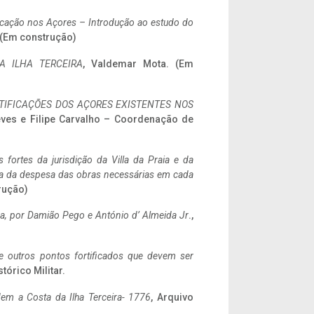
ificação nos Açores – Introdução ao estudo do
. (Em construção)
A ILHA TERCEIRA
, Valdemar Mota. (Em
IFICAÇÕES DOS AÇORES EXISTENTES NOS
eves e Filipe Carvalho – Coordenação de
 fortes da jurisdição da Villa da Praia e da
ncia da despesa das obras necessárias em cada
rução)
a,
por Damião Pego e António d’ Almeida Jr
.,
 e outros pontos fortificados que devem ser
stórico Militar.
em a Costa da Ilha Terceira- 1776
, Arquivo