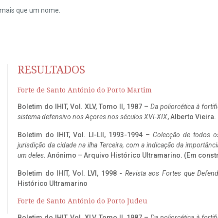
do mais que um nome.
RESULTADOS
Forte de Santo António do Porto Martim
Boletim do IHIT, Vol. XLV, Tomo II, 1987 –
Da poliorcética à fort
sistema defensivo nos Açores nos séculos XVI-XIX
, Alberto Vieira
Boletim do IHIT, Vol. LI-LII, 1993-1994 –
Colecção de todos os
jurisdição da cidade na ilha Terceira, com a indicação da importâ
um deles
. Anónimo – Arquivo Histórico Ultramarino. (Em const
Boletim do IHIT, Vol. LVI, 1998 -
Revista aos Fortes que Defend
Histórico Ultramarino
Forte de Santo António do Porto Judeu
Boletim do IHIT, Vol. XLV, Tomo II, 1987 –
Da poliorcética à fort