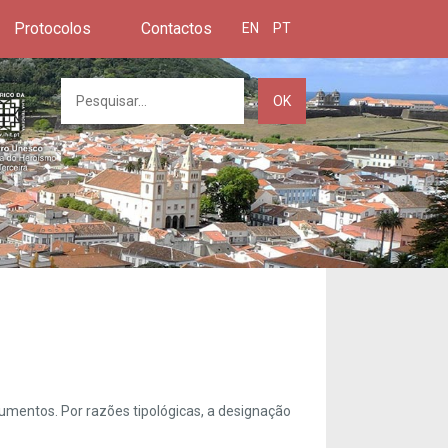
Protocolos
Contactos
EN
PT
OK
umentos. Por razões tipológicas, a designação