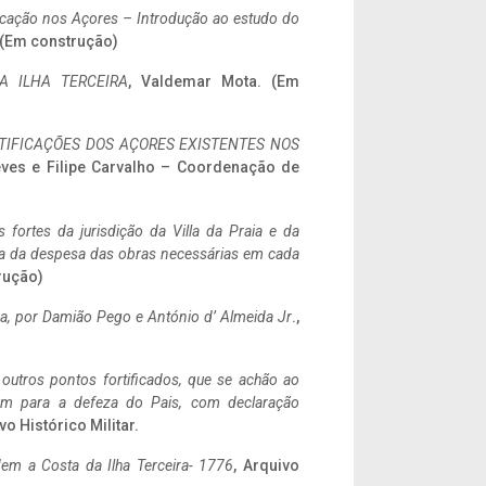
ificação nos Açores – Introdução ao estudo do
. (Em construção)
A ILHA TERCEIRA
, Valdemar Mota. (Em
IFICAÇÕES DOS AÇORES EXISTENTES NOS
eves e Filipe Carvalho – Coordenação de
 fortes da jurisdição da Villa da Praia e da
ncia da despesa das obras necessárias em cada
rução)
a,
por Damião Pego e António d’ Almeida Jr
.,
 outros pontos fortificados, que se achão ao
tem para a defeza do Pais, com declaração
vo Histórico Militar.
em a Costa da Ilha Terceira- 1776
, Arquivo