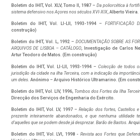
Boletim do IHIT, Vol. XLV, Tomo II, 1987 –
Da poliorcética à fort
sistema defensivo nos Açores nos séculos XVI-XIX
, Alberto Vieira
Boletim do IHIT, Vol. LI-LII, 1993-1994 –
FORTIFICAÇÃO D
construção)
Boletim do IHIT, Vol. L, 1992 –
DOCUMENTAÇÃO SOBRE AS FORT
ARQUIVOS DE LISBOA – CATÁLOGO
, Investigação de Carlos N
Artur Teodoro de Matos. (Em construção)
Boletim do IHIT, Vol. LI-LII, 1993-1994 –
Colecção de todos os
jurisdição da cidade na ilha Terceira, com a indicação da importâ
um deles
. Anónimo – Arquivo Histórico Ultramarino. (Em const
Boletim do IHIT, Vol. LIV, 1996,
Tombos dos Fortes da Ilha Terceir
Direcção dos Serviços de Engenharia do Exército.
Boletim do IHIT, Vol. LV, 1997 –
Relação dos fortes, Castellos e
prezente inteiramente abandonados, e que nenhuma utilidade 
d’aquelles que se podem desde já desprezar. Barão de Bastos
. Arqui
Boletim do IHIT, Vol. LVI, 1998 -
Revista aos Fortes que Defend