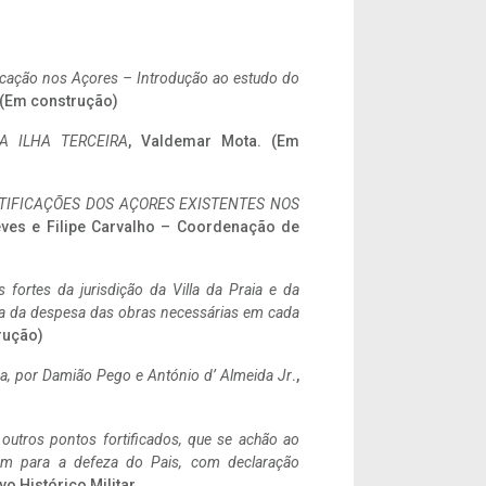
ificação nos Açores – Introdução ao estudo do
. (Em construção)
A ILHA TERCEIRA
, Valdemar Mota. (Em
IFICAÇÕES DOS AÇORES EXISTENTES NOS
eves e Filipe Carvalho – Coordenação de
 fortes da jurisdição da Villa da Praia e da
ncia da despesa das obras necessárias em cada
rução)
a,
por Damião Pego e António d’ Almeida Jr
.,
 outros pontos fortificados, que se achão ao
tem para a defeza do Pais, com declaração
vo Histórico Militar.