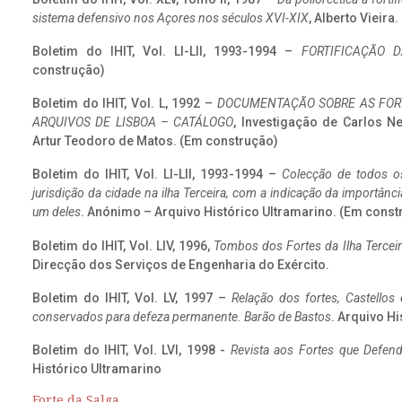
sistema defensivo nos Açores nos séculos XVI-XIX
, Alberto Vieira
Boletim do IHIT, Vol. LI-LII, 1993-1994 –
FORTIFICAÇÃO D
construção)
Boletim do IHIT, Vol. L, 1992 –
DOCUMENTAÇÃO SOBRE AS FORT
ARQUIVOS DE LISBOA – CATÁLOGO
, Investigação de Carlos N
Artur Teodoro de Matos. (Em construção)
Boletim do IHIT, Vol. LI-LII, 1993-1994 –
Colecção de todos os
jurisdição da cidade na ilha Terceira, com a indicação da importâ
um deles
. Anónimo – Arquivo Histórico Ultramarino. (Em const
Boletim do IHIT, Vol. LIV, 1996,
Tombos dos Fortes da Ilha Terceir
Direcção dos Serviços de Engenharia do Exército.
Boletim do IHIT, Vol. LV, 1997 –
Relação dos fortes, Castellos
conservados para defeza permanente. Barão de Bastos
. Arquivo Hi
Boletim do IHIT, Vol. LVI, 1998 -
Revista aos Fortes que Defend
Histórico Ultramarino
Forte da Salga