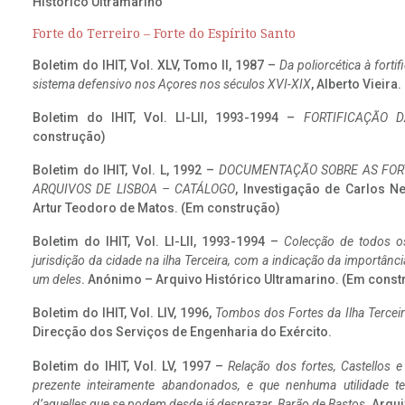
Histórico Ultramarino
Forte do Terreiro – Forte do Espírito Santo
Boletim do IHIT, Vol. XLV, Tomo II, 1987 –
Da poliorcética à fort
sistema defensivo nos Açores nos séculos XVI-XIX
, Alberto Vieira
Boletim do IHIT, Vol. LI-LII, 1993-1994 –
FORTIFICAÇÃO D
construção)
Boletim do IHIT, Vol. L, 1992 –
DOCUMENTAÇÃO SOBRE AS FORT
ARQUIVOS DE LISBOA – CATÁLOGO
, Investigação de Carlos N
Artur Teodoro de Matos. (Em construção)
Boletim do IHIT, Vol. LI-LII, 1993-1994 –
Colecção de todos os
jurisdição da cidade na ilha Terceira, com a indicação da importâ
um deles
. Anónimo – Arquivo Histórico Ultramarino. (Em const
Boletim do IHIT, Vol. LIV, 1996,
Tombos dos Fortes da Ilha Terceir
Direcção dos Serviços de Engenharia do Exército.
Boletim do IHIT, Vol. LV, 1997 –
Relação dos fortes, Castellos e
prezente inteiramente abandonados, e que nenhuma utilidade 
d’aquelles que se podem desde já desprezar. Barão de Bastos
. Arqui