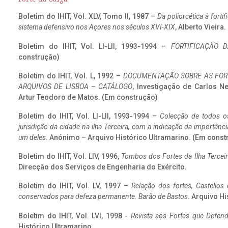
Boletim do IHIT, Vol. XLV, Tomo II, 1987 –
Da poliorcética à fort
sistema defensivo nos Açores nos séculos XVI-XIX
, Alberto Vieira
Boletim do IHIT, Vol. LI-LII, 1993-1994 –
FORTIFICAÇÃO D
construção)
Boletim do IHIT, Vol. L, 1992 –
DOCUMENTAÇÃO SOBRE AS FORT
ARQUIVOS DE LISBOA – CATÁLOGO
, Investigação de Carlos N
Artur Teodoro de Matos. (Em construção)
Boletim do IHIT, Vol. LI-LII, 1993-1994 –
Colecção de todos os
jurisdição da cidade na ilha Terceira, com a indicação da importâ
um deles
. Anónimo – Arquivo Histórico Ultramarino. (Em const
Boletim do IHIT, Vol. LIV, 1996,
Tombos dos Fortes da Ilha Terceir
Direcção dos Serviços de Engenharia do Exército.
Boletim do IHIT, Vol. LV, 1997 –
Relação dos fortes, Castellos
conservados para defeza permanente. Barão de Bastos
. Arquivo Hi
Boletim do IHIT, Vol. LVI, 1998 -
Revista aos Fortes que Defend
Histórico Ultramarino