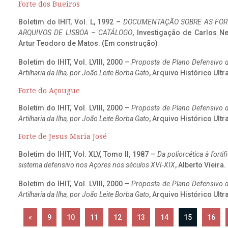
Forte dos Bueiros
Boletim do IHIT, Vol. L, 1992 –
DOCUMENTAÇÃO SOBRE AS FORT
ARQUIVOS DE LISBOA – CATÁLOGO
, Investigação de Carlos N
Artur Teodoro de Matos. (Em construção)
Boletim do IHIT, Vol. LVIII, 2000 –
Proposta de Plano Defensivo de
Artilharia da Ilha, por João Leite Borba Gato
, Arquivo Histórico Ult
Forte do Açougue
Boletim do IHIT, Vol. LVIII, 2000 –
Proposta de Plano Defensivo de
Artilharia da Ilha, por João Leite Borba Gato
, Arquivo Histórico Ult
Forte de Jesus Maria José
Boletim do IHIT, Vol. XLV, Tomo II, 1987 –
Da poliorcética à fort
sistema defensivo nos Açores nos séculos XVI-XIX
, Alberto Vieira
Boletim do IHIT, Vol. LVIII, 2000 –
Proposta de Plano Defensivo de
Artilharia da Ilha, por João Leite Borba Gato
, Arquivo Histórico Ult
«
9
10
11
12
13
14
15
16