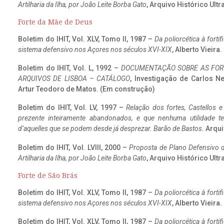
Artilharia da Ilha, por João Leite Borba Gato
, Arquivo Histórico Ult
Forte da Mãe de Deus
Boletim do IHIT, Vol. XLV, Tomo II, 1987 –
Da poliorcética à fort
sistema defensivo nos Açores nos séculos XVI-XIX
, Alberto Vieira
Boletim do IHIT, Vol. L, 1992 –
DOCUMENTAÇÃO SOBRE AS FORT
ARQUIVOS DE LISBOA – CATÁLOGO
, Investigação de Carlos N
Artur Teodoro de Matos. (Em construção)
Boletim do IHIT, Vol. LV, 1997 –
Relação dos fortes, Castellos e
prezente inteiramente abandonados, e que nenhuma utilidade 
d’aquelles que se podem desde já desprezar. Barão de Bastos
. Arqui
Boletim do IHIT, Vol. LVIII, 2000 –
Proposta de Plano Defensivo de
Artilharia da Ilha, por João Leite Borba Gato
, Arquivo Histórico Ult
Forte de São Brás
Boletim do IHIT, Vol. XLV, Tomo II, 1987 –
Da poliorcética à fort
sistema defensivo nos Açores nos séculos XVI-XIX
, Alberto Vieira
Boletim do IHIT, Vol. XLV, Tomo II, 1987 –
Da poliorcética à fort