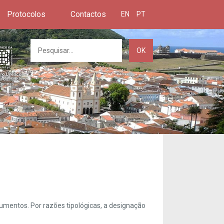
Protocolos
Contactos
EN
PT
OK
umentos. Por razões tipológicas, a designação