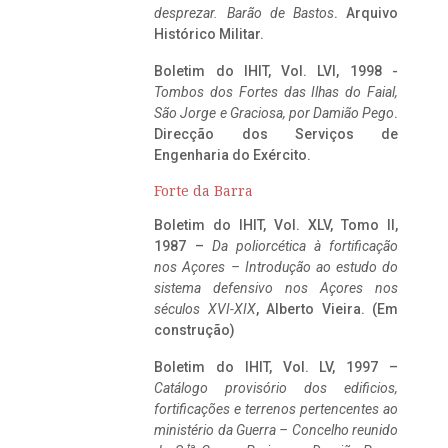
desprezar. Barão de Bastos
. Arquivo
Histórico Militar.
Boletim do IHIT, Vol. LVI, 1998 -
Tombos dos Fortes das Ilhas do Faial,
São Jorge e Graciosa,
por Damião Pego
.
Direcção dos Serviços de
Engenharia do Exército.
Forte da Barra
Boletim do IHIT, Vol. XLV, Tomo II,
1987 –
Da poliorcética à fortificação
nos Açores – Introdução ao estudo do
sistema defensivo nos Açores nos
séculos XVI-XIX
, Alberto Vieira. (Em
construção)
Boletim do IHIT, Vol. LV, 1997 –
Catálogo provisório dos edificios,
fortificações e terrenos pertencentes ao
ministério da Guerra – Concelho reunido
ta