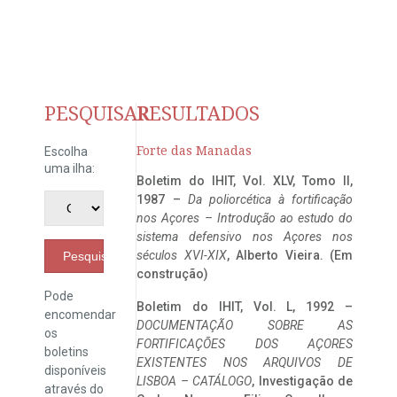
PESQUISAR
RESULTADOS
Forte das Manadas
Escolha
uma ilha:
Boletim do IHIT, Vol. XLV, Tomo II,
1987 –
Da poliorcética à fortificação
nos Açores – Introdução ao estudo do
sistema defensivo nos Açores nos
séculos XVI-XIX
, Alberto Vieira. (Em
Pesquisar
construção)
Pode
Boletim do IHIT, Vol. L, 1992 –
encomendar
DOCUMENTAÇÃO SOBRE AS
os
FORTIFICAÇÕES DOS AÇORES
boletins
EXISTENTES NOS ARQUIVOS DE
disponíveis
LISBOA – CATÁLOGO
, Investigação de
através do