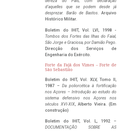
defeza do Pais, com declaração
d’aquelles que se podem desde já
desprezar. Barão de Bastos
. Arquivo
Histórico Militar.
Boletim do IHIT, Vol. LVI, 1998 -
Tombos dos Fortes das Ilhas do Faial,
São Jorge e Graciosa,
por Damião Pego
.
Direcção dos Serviços de
Engenharia do Exército.
Forte da Fajã dos Vimes – Forte de
São Sebastião
Boletim do IHIT, Vol. XLV, Tomo II,
1987 –
Da poliorcética à fortificação
nos Açores – Introdução ao estudo do
sistema defensivo nos Açores nos
séculos XVI-XIX
, Alberto Vieira. (Em
construção)
Boletim do IHIT, Vol. L, 1992 –
DOCUMENTAÇÃO SOBRE AS