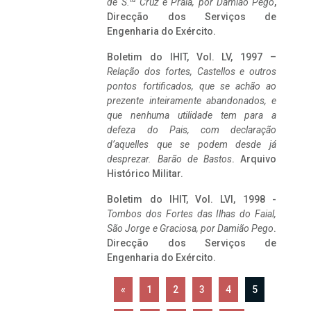
de S.
Cruz e Praia, por Damião Pego
,
Direcção dos Serviços de
Engenharia do Exército.
Boletim do IHIT, Vol. LV, 1997 –
Relação dos fortes, Castellos e outros
pontos fortificados, que se achão ao
prezente inteiramente abandonados, e
que nenhuma utilidade tem para a
defeza do Pais, com declaração
d’aquelles que se podem desde já
desprezar. Barão de Bastos
. Arquivo
Histórico Militar.
Boletim do IHIT, Vol. LVI, 1998 -
Tombos dos Fortes das Ilhas do Faial,
São Jorge e Graciosa,
por Damião Pego
.
Direcção dos Serviços de
Engenharia do Exército.
«
1
2
3
4
5