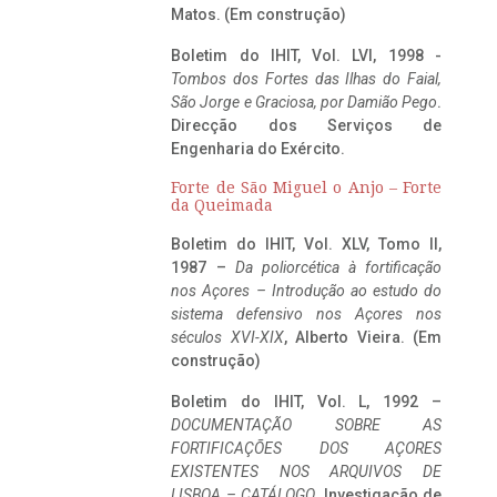
Matos. (Em construção)
Boletim do IHIT, Vol. LVI, 1998 -
Tombos dos Fortes das Ilhas do Faial,
São Jorge e Graciosa,
por Damião Pego
.
Direcção dos Serviços de
Engenharia do Exército.
Forte de São Miguel o Anjo – Forte
da Queimada
Boletim do IHIT, Vol. XLV, Tomo II,
1987 –
Da poliorcética à fortificação
nos Açores – Introdução ao estudo do
sistema defensivo nos Açores nos
séculos XVI-XIX
, Alberto Vieira. (Em
construção)
Boletim do IHIT, Vol. L, 1992 –
DOCUMENTAÇÃO SOBRE AS
FORTIFICAÇÕES DOS AÇORES
EXISTENTES NOS ARQUIVOS DE
LISBOA – CATÁLOGO
, Investigação de