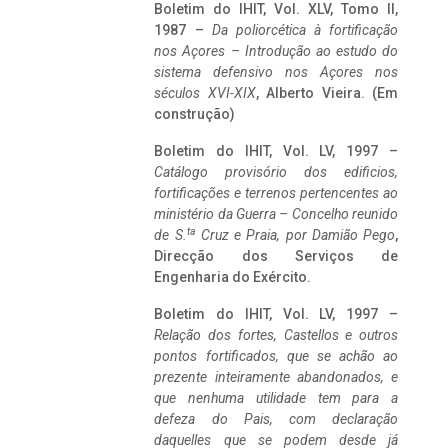
Boletim do IHIT, Vol. XLV, Tomo II,
1987 –
Da poliorcética à fortificação
nos Açores – Introdução ao estudo do
sistema defensivo nos Açores nos
séculos XVI-XIX
, Alberto Vieira. (Em
construção)
Boletim do IHIT, Vol. LV, 1997 –
Catálogo provisório dos edificios,
fortificações e terrenos pertencentes ao
ministério da Guerra – Concelho reunido
ta
de S.
Cruz e Praia, por Damião Pego
,
Direcção dos Serviços de
Engenharia do Exército.
Boletim do IHIT, Vol. LV, 1997 –
Relação dos fortes, Castellos e outros
pontos fortificados, que se achão ao
prezente inteiramente abandonados, e
que nenhuma utilidade tem para a
defeza do Pais, com declaração
daquelles que se podem desde já