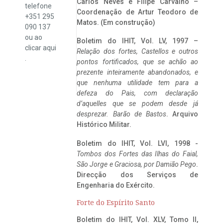
Carlos Neves e Filipe Carvalho –
telefone
Coordenação de Artur Teodoro de
+351 295
Matos. (Em construção)
090 137
ou ao
Boletim do IHIT, Vol. LV, 1997 –
clicar
aqui
Relação dos fortes, Castellos e outros
.
pontos fortificados, que se achão ao
prezente inteiramente abandonados, e
que nenhuma utilidade tem para a
defeza do Pais, com declaração
d’aquelles que se podem desde já
desprezar. Barão de Bastos
. Arquivo
Histórico Militar.
Boletim do IHIT, Vol. LVI, 1998 -
Tombos dos Fortes das Ilhas do Faial,
São Jorge e Graciosa,
por Damião Pego
.
Direcção dos Serviços de
Engenharia do Exército.
Forte do Espírito Santo
Boletim do IHIT, Vol. XLV, Tomo II,