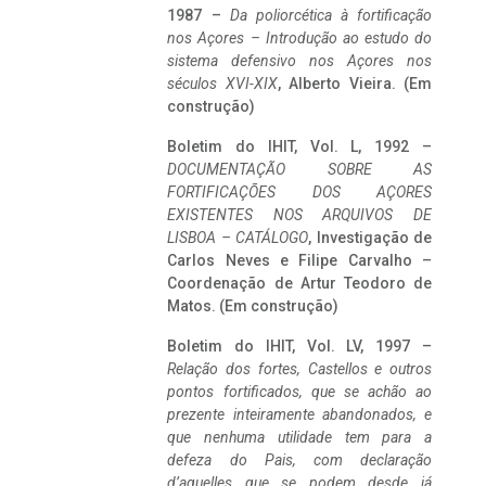
1987 –
Da poliorcética à fortificação
nos Açores – Introdução ao estudo do
sistema defensivo nos Açores nos
séculos XVI-XIX
, Alberto Vieira. (Em
construção)
Boletim do IHIT, Vol. L, 1992 –
DOCUMENTAÇÃO SOBRE AS
FORTIFICAÇÕES DOS AÇORES
EXISTENTES NOS ARQUIVOS DE
LISBOA – CATÁLOGO
, Investigação de
Carlos Neves e Filipe Carvalho –
Coordenação de Artur Teodoro de
Matos. (Em construção)
Boletim do IHIT, Vol. LV, 1997 –
Relação dos fortes, Castellos e outros
pontos fortificados, que se achão ao
prezente inteiramente abandonados, e
que nenhuma utilidade tem para a
defeza do Pais, com declaração
d’aquelles que se podem desde já