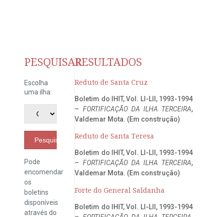
PESQUISAR
RESULTADOS
Reduto de Santa Cruz
Escolha
uma ilha:
Boletim do IHIT, Vol. LI-LII, 1993-1994
–
FORTIFICAÇÃO DA ILHA TERCEIRA
,
Valdemar Mota. (Em construção)
Reduto de Santa Teresa
Pesquisar
Boletim do IHIT, Vol. LI-LII, 1993-1994
Pode
–
FORTIFICAÇÃO DA ILHA TERCEIRA
,
encomendar
Valdemar Mota. (Em construção)
os
Forte do General Saldanha
boletins
disponíveis
Boletim do IHIT, Vol. LI-LII, 1993-1994
através do
–
FORTIFICAÇÃO DA ILHA TERCEIRA
,