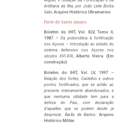
Miguel, e Situação da Fortificação e da
Artilharia da Ilha, por João Leite Borba
Gato
, Arquivo Histórico Ultramarino
Forte de Santo Amaro
Boletim do IHIT, Vol. XLV, Tomo II,
1987 –
Da poliorcética à fortificação
nos Açores – Introdução ao estudo do
sistema defensivo nos Açores nos
séculos XVI-XIX
, Alberto Vieira. (Em
construção)
Boletim do IHIT, Vol. LV, 1997 –
Relação dos fortes, Castellos e outros
pontos fortificados, que se achão ao
prezente inteiramente abandonados, e
que nenhuma utilidade tem para a
defeza do Pais, com declaração
d’aquelles que se podem desde já
desprezar. Barão de Bastos
. Arquivo
Histórico Militar.