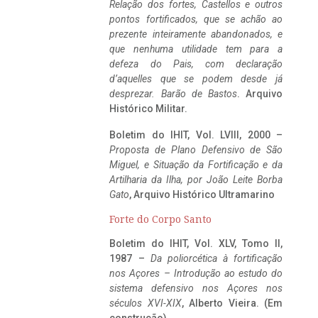
Relação dos fortes, Castellos e outros
pontos fortificados, que se achão ao
prezente inteiramente abandonados, e
que nenhuma utilidade tem para a
defeza do Pais, com declaração
d’aquelles que se podem desde já
desprezar. Barão de Bastos
. Arquivo
Histórico Militar.
Boletim do IHIT, Vol. LVIII, 2000 –
Proposta de Plano Defensivo de São
Miguel, e Situação da Fortificação e da
Artilharia da Ilha, por João Leite Borba
Gato
, Arquivo Histórico Ultramarino
Forte do Corpo Santo
Boletim do IHIT, Vol. XLV, Tomo II,
1987 –
Da poliorcética à fortificação
nos Açores – Introdução ao estudo do
sistema defensivo nos Açores nos
séculos XVI-XIX
, Alberto Vieira. (Em