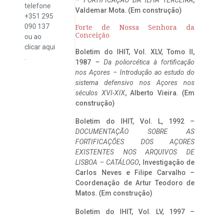
telefone
Valdemar Mota. (Em construção)
+351 295
090 137
Forte de Nossa Senhora da
Conceição
ou ao
clicar
aqui
Boletim do IHIT, Vol. XLV, Tomo II,
.
1987 –
Da poliorcética à fortificação
nos Açores – Introdução ao estudo do
sistema defensivo nos Açores nos
séculos XVI-XIX
, Alberto Vieira. (Em
construção)
Boletim do IHIT, Vol. L, 1992 –
DOCUMENTAÇÃO SOBRE AS
FORTIFICAÇÕES DOS AÇORES
EXISTENTES NOS ARQUIVOS DE
LISBOA – CATÁLOGO
, Investigação de
Carlos Neves e Filipe Carvalho –
Coordenação de Artur Teodoro de
Matos. (Em construção)
Boletim do IHIT, Vol. LV, 1997 –