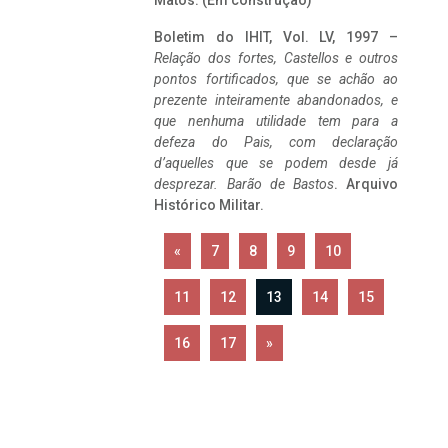
Matos. (Em construção)
Boletim do IHIT, Vol. LV, 1997 –
Relação dos fortes, Castellos e outros
pontos fortificados, que se achão ao
prezente inteiramente abandonados, e
que nenhuma utilidade tem para a
defeza do Pais, com declaração
d’aquelles que se podem desde já
desprezar. Barão de Bastos
. Arquivo
Histórico Militar.
«
7
8
9
10
11
12
13
14
15
16
17
»