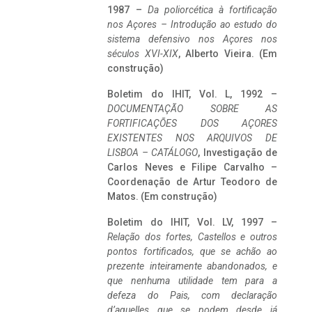
1987 –
Da poliorcética à fortificação
nos Açores – Introdução ao estudo do
sistema defensivo nos Açores nos
séculos XVI-XIX
, Alberto Vieira. (Em
construção)
Boletim do IHIT, Vol. L, 1992 –
DOCUMENTAÇÃO SOBRE AS
FORTIFICAÇÕES DOS AÇORES
EXISTENTES NOS ARQUIVOS DE
LISBOA – CATÁLOGO
, Investigação de
Carlos Neves e Filipe Carvalho –
Coordenação de Artur Teodoro de
Matos. (Em construção)
Boletim do IHIT, Vol. LV, 1997 –
Relação dos fortes, Castellos e outros
pontos fortificados, que se achão ao
prezente inteiramente abandonados, e
que nenhuma utilidade tem para a
defeza do Pais, com declaração
d’aquelles que se podem desde já