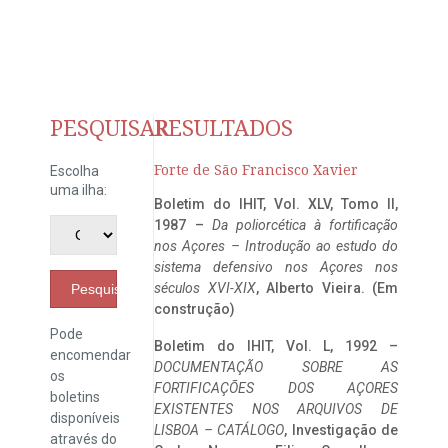
PESQUISAR
RESULTADOS
Forte de São Francisco Xavier
Escolha
uma ilha:
Boletim do IHIT, Vol. XLV, Tomo II,
1987 –
Da poliorcética à fortificação
nos Açores – Introdução ao estudo do
sistema defensivo nos Açores nos
séculos XVI-XIX
, Alberto Vieira. (Em
Pesquisar
construção)
Pode
Boletim do IHIT, Vol. L, 1992 –
encomendar
DOCUMENTAÇÃO SOBRE AS
os
FORTIFICAÇÕES DOS AÇORES
boletins
EXISTENTES NOS ARQUIVOS DE
disponíveis
LISBOA – CATÁLOGO
, Investigação de
através do