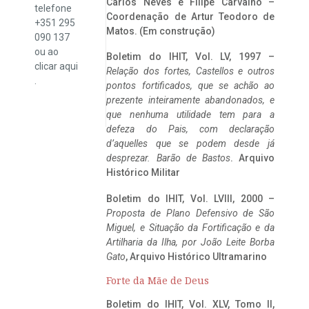
Carlos Neves e Filipe Carvalho –
telefone
Coordenação de Artur Teodoro de
+351 295
Matos. (Em construção)
090 137
ou ao
Boletim do IHIT, Vol. LV, 1997 –
clicar
aqui
Relação dos fortes, Castellos e outros
.
pontos fortificados, que se achão ao
prezente inteiramente abandonados, e
que nenhuma utilidade tem para a
defeza do Pais, com declaração
d’aquelles que se podem desde já
desprezar. Barão de Bastos
. Arquivo
Histórico Militar
Boletim do IHIT, Vol. LVIII, 2000 –
Proposta de Plano Defensivo de São
Miguel, e Situação da Fortificação e da
Artilharia da Ilha, por João Leite Borba
Gato
, Arquivo Histórico Ultramarino
Forte da Mãe de Deus
Boletim do IHIT, Vol. XLV, Tomo II,