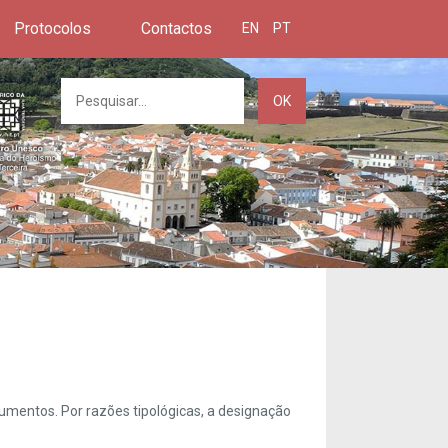
Protocolos
Contactos
EN
PT
OK
umentos. Por razões tipológicas, a designação