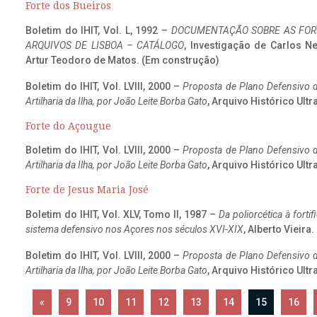
Forte dos Bueiros
Boletim do IHIT, Vol. L, 1992 –
DOCUMENTAÇÃO SOBRE AS FORT
ARQUIVOS DE LISBOA – CATÁLOGO
, Investigação de Carlos N
Artur Teodoro de Matos. (Em construção)
Boletim do IHIT, Vol. LVIII, 2000 –
Proposta de Plano Defensivo de
Artilharia da Ilha, por João Leite Borba Gato
, Arquivo Histórico Ult
Forte do Açougue
Boletim do IHIT, Vol. LVIII, 2000 –
Proposta de Plano Defensivo de
Artilharia da Ilha, por João Leite Borba Gato
, Arquivo Histórico Ult
Forte de Jesus Maria José
Boletim do IHIT, Vol. XLV, Tomo II, 1987 –
Da poliorcética à fort
sistema defensivo nos Açores nos séculos XVI-XIX
, Alberto Vieira
Boletim do IHIT, Vol. LVIII, 2000 –
Proposta de Plano Defensivo de
Artilharia da Ilha, por João Leite Borba Gato
, Arquivo Histórico Ult
«
9
10
11
12
13
14
15
16