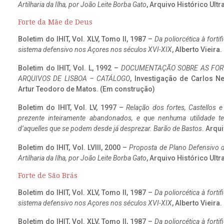
Artilharia da Ilha, por João Leite Borba Gato
, Arquivo Histórico Ult
Forte da Mãe de Deus
Boletim do IHIT, Vol. XLV, Tomo II, 1987 –
Da poliorcética à fort
sistema defensivo nos Açores nos séculos XVI-XIX
, Alberto Vieira
Boletim do IHIT, Vol. L, 1992 –
DOCUMENTAÇÃO SOBRE AS FORT
ARQUIVOS DE LISBOA – CATÁLOGO
, Investigação de Carlos N
Artur Teodoro de Matos. (Em construção)
Boletim do IHIT, Vol. LV, 1997 –
Relação dos fortes, Castellos e
prezente inteiramente abandonados, e que nenhuma utilidade 
d’aquelles que se podem desde já desprezar. Barão de Bastos
. Arqui
Boletim do IHIT, Vol. LVIII, 2000 –
Proposta de Plano Defensivo de
Artilharia da Ilha, por João Leite Borba Gato
, Arquivo Histórico Ult
Forte de São Brás
Boletim do IHIT, Vol. XLV, Tomo II, 1987 –
Da poliorcética à fort
sistema defensivo nos Açores nos séculos XVI-XIX
, Alberto Vieira
Boletim do IHIT, Vol. XLV, Tomo II, 1987 –
Da poliorcética à fort