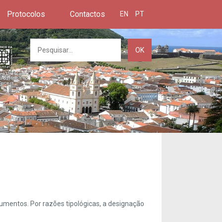
Protocolos
Contactos
EN
PT
OK
umentos. Por razões tipológicas, a designação