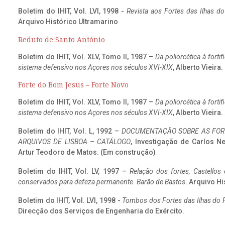
Boletim do IHIT, Vol. LVI, 1998 -
Revista aos Fortes das Ilhas d
Arquivo Histórico Ultramarino
Reduto de Santo António
Boletim do IHIT, Vol. XLV, Tomo II, 1987 –
Da poliorcética à fort
sistema defensivo nos Açores nos séculos XVI-XIX
, Alberto Vieira
Forte do Bom Jesus – Forte Novo
Boletim do IHIT, Vol. XLV, Tomo II, 1987 –
Da poliorcética à fort
sistema defensivo nos Açores nos séculos XVI-XIX
, Alberto Vieira
Boletim do IHIT, Vol. L, 1992 –
DOCUMENTAÇÃO SOBRE AS FORT
ARQUIVOS DE LISBOA – CATÁLOGO
, Investigação de Carlos N
Artur Teodoro de Matos. (Em construção)
Boletim do IHIT, Vol. LV, 1997 –
Relação dos fortes, Castellos
conservados para defeza permanente. Barão de Bastos
. Arquivo Hi
Boletim do IHIT, Vol. LVI, 1998 -
Tombos dos Fortes das Ilhas do F
Direcção dos Serviços de Engenharia do Exército.