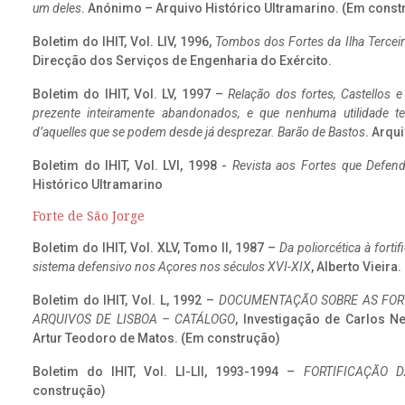
um deles
. Anónimo – Arquivo Histórico Ultramarino. (Em const
Boletim do IHIT, Vol. LIV, 1996,
Tombos dos Fortes da Ilha Terceir
Direcção dos Serviços de Engenharia do Exército.
Boletim do IHIT, Vol. LV, 1997 –
Relação dos fortes, Castellos e
prezente inteiramente abandonados, e que nenhuma utilidade 
d’aquelles que se podem desde já desprezar. Barão de Bastos
. Arqui
Boletim do IHIT, Vol. LVI, 1998 -
Revista aos Fortes que Defend
Histórico Ultramarino
Forte de São Jorge
Boletim do IHIT, Vol. XLV, Tomo II, 1987 –
Da poliorcética à fort
sistema defensivo nos Açores nos séculos XVI-XIX
, Alberto Vieira
Boletim do IHIT, Vol. L, 1992 –
DOCUMENTAÇÃO SOBRE AS FORT
ARQUIVOS DE LISBOA – CATÁLOGO
, Investigação de Carlos N
Artur Teodoro de Matos. (Em construção)
Boletim do IHIT, Vol. LI-LII, 1993-1994 –
FORTIFICAÇÃO D
construção)