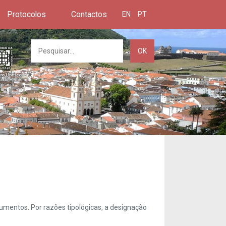
Protocolos
Contactos
EN
PT
OK
umentos. Por razões tipológicas, a designação