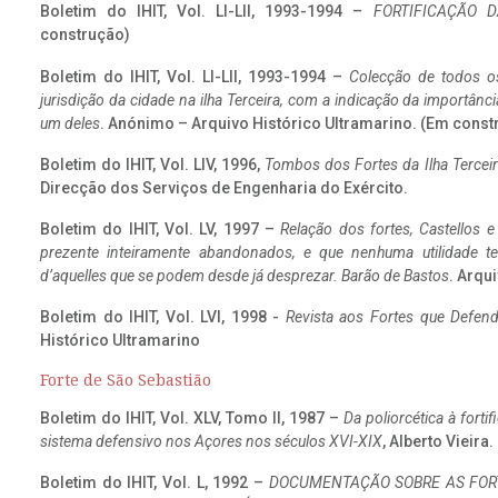
Boletim do IHIT, Vol. LI-LII, 1993-1994 –
FORTIFICAÇÃO D
construção)
Boletim do IHIT, Vol. LI-LII, 1993-1994 –
Colecção de todos os
jurisdição da cidade na ilha Terceira, com a indicação da importâ
um deles
. Anónimo – Arquivo Histórico Ultramarino. (Em const
Boletim do IHIT, Vol. LIV, 1996,
Tombos dos Fortes da Ilha Terceir
Direcção dos Serviços de Engenharia do Exército.
Boletim do IHIT, Vol. LV, 1997 –
Relação dos fortes, Castellos e
prezente inteiramente abandonados, e que nenhuma utilidade 
d’aquelles que se podem desde já desprezar. Barão de Bastos
. Arqui
Boletim do IHIT, Vol. LVI, 1998 -
Revista aos Fortes que Defend
Histórico Ultramarino
Forte de São Sebastião
Boletim do IHIT, Vol. XLV, Tomo II, 1987 –
Da poliorcética à fort
sistema defensivo nos Açores nos séculos XVI-XIX
, Alberto Vieira
Boletim do IHIT, Vol. L, 1992 –
DOCUMENTAÇÃO SOBRE AS FORT