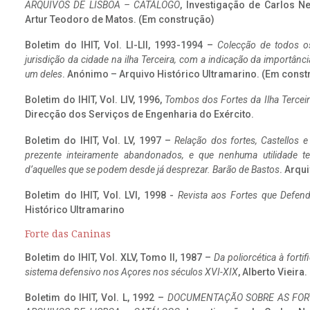
ARQUIVOS DE LISBOA – CATÁLOGO
, Investigação de Carlos N
Artur Teodoro de Matos. (Em construção)
Boletim do IHIT, Vol. LI-LII, 1993-1994 –
Colecção de todos os
jurisdição da cidade na ilha Terceira, com a indicação da importâ
um deles
. Anónimo – Arquivo Histórico Ultramarino. (Em const
Boletim do IHIT, Vol. LIV, 1996,
Tombos dos Fortes da Ilha Terceir
Direcção dos Serviços de Engenharia do Exército.
Boletim do IHIT, Vol. LV, 1997 –
Relação dos fortes, Castellos e
prezente inteiramente abandonados, e que nenhuma utilidade 
d’aquelles que se podem desde já desprezar. Barão de Bastos
. Arqui
Boletim do IHIT, Vol. LVI, 1998 -
Revista aos Fortes que Defend
Histórico Ultramarino
Forte das Caninas
Boletim do IHIT, Vol. XLV, Tomo II, 1987 –
Da poliorcética à fort
sistema defensivo nos Açores nos séculos XVI-XIX
, Alberto Vieira
Boletim do IHIT, Vol. L, 1992 –
DOCUMENTAÇÃO SOBRE AS FORT