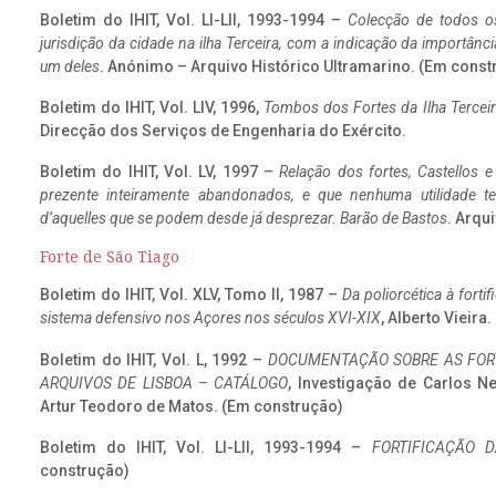
Boletim do IHIT, Vol. LI-LII, 1993-1994 –
Colecção de todos os
jurisdição da cidade na ilha Terceira, com a indicação da importâ
um deles
. Anónimo – Arquivo Histórico Ultramarino. (Em const
Boletim do IHIT, Vol. LIV, 1996,
Tombos dos Fortes da Ilha Terceir
Direcção dos Serviços de Engenharia do Exército.
Boletim do IHIT, Vol. LV, 1997 –
Relação dos fortes, Castellos e
prezente inteiramente abandonados, e que nenhuma utilidade 
d’aquelles que se podem desde já desprezar. Barão de Bastos
. Arqui
Forte de São Tiago
Boletim do IHIT, Vol. XLV, Tomo II, 1987 –
Da poliorcética à fort
sistema defensivo nos Açores nos séculos XVI-XIX
, Alberto Vieira
Boletim do IHIT, Vol. L, 1992 –
DOCUMENTAÇÃO SOBRE AS FORT
ARQUIVOS DE LISBOA – CATÁLOGO
, Investigação de Carlos N
Artur Teodoro de Matos. (Em construção)
Boletim do IHIT, Vol. LI-LII, 1993-1994 –
FORTIFICAÇÃO D
construção)