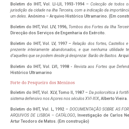
Boletim do IHIT, Vol. LI-LII, 1993-1994 –
Colecção de todos os
jurisdição da cidade na ilha Terceira, com a indicação da importâ
um deles
. Anónimo – Arquivo Histórico Ultramarino. (Em const
Boletim do IHIT, Vol. LIV, 1996,
Tombos dos Fortes da Ilha Terceir
Direcção dos Serviços de Engenharia do Exército.
Boletim do IHIT, Vol. LV, 1997 –
Relação dos fortes, Castellos e
prezente inteiramente abandonados, e que nenhuma utilidade 
d’aquelles que se podem desde já desprezar. Barão de Bastos
. Arqui
Boletim do IHIT, Vol. LVI, 1998 -
Revista aos Fortes que Defend
Histórico Ultramarino
Forte do Pesqueiro dos Meninos
Boletim do IHIT, Vol. XLV, Tomo II, 1987 –
Da poliorcética à fort
sistema defensivo nos Açores nos séculos XVI-XIX
, Alberto Vieira
Boletim do IHIT, Vol. L, 1992 –
DOCUMENTAÇÃO SOBRE AS FORT
ARQUIVOS DE LISBOA – CATÁLOGO
, Investigação de Carlos N
Artur Teodoro de Matos. (Em construção)