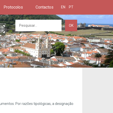
Protocolos
Contactos
EN
PT
OK
umentos. Por razões tipológicas, a designação