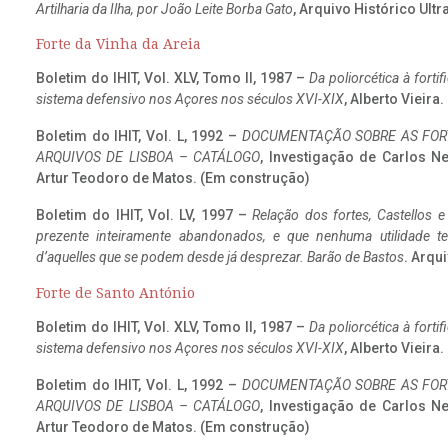
Artilharia da Ilha, por João Leite Borba Gato
, Arquivo Histórico Ult
Forte da Vinha da Areia
Boletim do IHIT, Vol. XLV, Tomo II, 1987 –
Da poliorcética à fort
sistema defensivo nos Açores nos séculos XVI-XIX
, Alberto Vieira
Boletim do IHIT, Vol. L, 1992 –
DOCUMENTAÇÃO SOBRE AS FORT
ARQUIVOS DE LISBOA – CATÁLOGO
, Investigação de Carlos N
Artur Teodoro de Matos. (Em construção)
Boletim do IHIT, Vol. LV, 1997 –
Relação dos fortes, Castellos e
prezente inteiramente abandonados, e que nenhuma utilidade 
d’aquelles que se podem desde já desprezar. Barão de Bastos
. Arqui
Forte de Santo António
Boletim do IHIT, Vol. XLV, Tomo II, 1987 –
Da poliorcética à fort
sistema defensivo nos Açores nos séculos XVI-XIX
, Alberto Vieira
Boletim do IHIT, Vol. L, 1992 –
DOCUMENTAÇÃO SOBRE AS FORT
ARQUIVOS DE LISBOA – CATÁLOGO
, Investigação de Carlos N
Artur Teodoro de Matos. (Em construção)