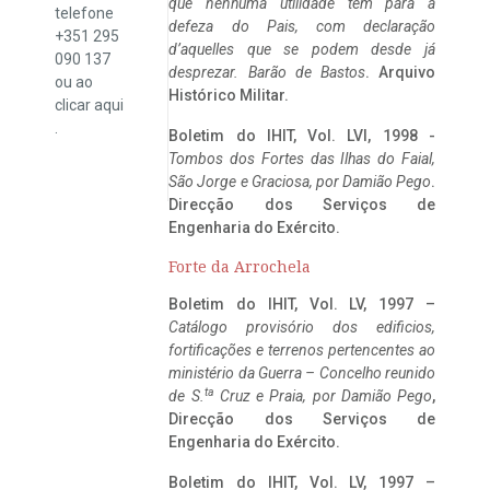
que nenhuma utilidade tem para a
telefone
defeza do Pais, com declaração
+351 295
d’aquelles que se podem desde já
090 137
desprezar. Barão de Bastos
. Arquivo
ou ao
Histórico Militar.
clicar
aqui
.
Boletim do IHIT, Vol. LVI, 1998 -
Tombos dos Fortes das Ilhas do Faial,
São Jorge e Graciosa,
por Damião Pego
.
Direcção dos Serviços de
Engenharia do Exército.
Forte da Arrochela
Boletim do IHIT, Vol. LV, 1997 –
Catálogo provisório dos edificios,
fortificações e terrenos pertencentes ao
ministério da Guerra – Concelho reunido
ta
de S.
Cruz e Praia, por Damião Pego
,
Direcção dos Serviços de
Engenharia do Exército.
Boletim do IHIT, Vol. LV, 1997 –