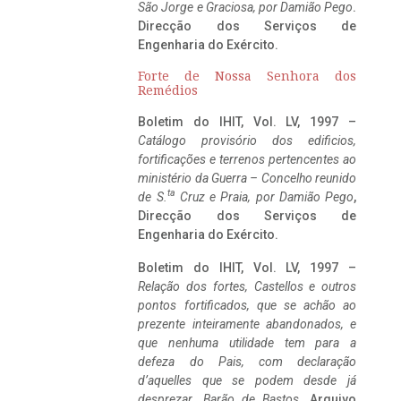
São Jorge e Graciosa,
por Damião Pego
.
Direcção dos Serviços de
Engenharia do Exército.
Forte de Nossa Senhora dos
Remédios
Boletim do IHIT, Vol. LV, 1997 –
Catálogo provisório dos edificios,
fortificações e terrenos pertencentes ao
ministério da Guerra – Concelho reunido
ta
de S.
Cruz e Praia, por Damião Pego
,
Direcção dos Serviços de
Engenharia do Exército.
Boletim do IHIT, Vol. LV, 1997 –
Relação dos fortes, Castellos e outros
pontos fortificados, que se achão ao
prezente inteiramente abandonados, e
que nenhuma utilidade tem para a
defeza do Pais, com declaração
d’aquelles que se podem desde já
desprezar. Barão de Bastos
. Arquivo