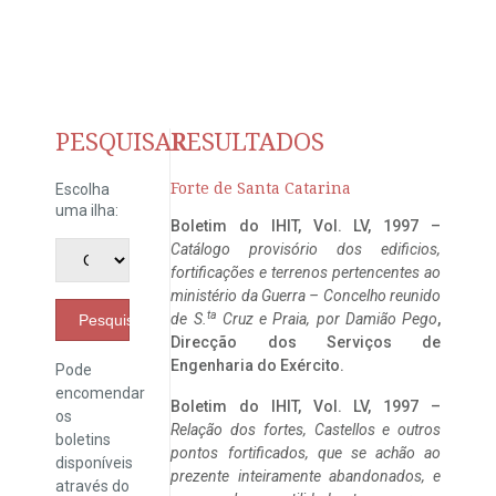
PESQUISAR
RESULTADOS
Forte de Santa Catarina
Escolha
uma ilha:
Boletim do IHIT, Vol. LV, 1997 –
Catálogo provisório dos edificios,
fortificações e terrenos pertencentes ao
ministério da Guerra – Concelho reunido
ta
de S.
Cruz e Praia, por Damião Pego
,
Pesquisar
Direcção dos Serviços de
Engenharia do Exército.
Pode
encomendar
Boletim do IHIT, Vol. LV, 1997 –
os
Relação dos fortes, Castellos e outros
boletins
pontos fortificados, que se achão ao
disponíveis
prezente inteiramente abandonados, e
através do