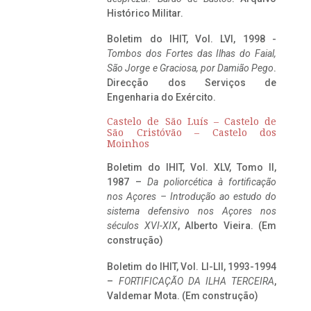
Histórico Militar.
Boletim do IHIT, Vol. LVI, 1998 -
Tombos dos Fortes das Ilhas do Faial,
São Jorge e Graciosa,
por Damião Pego
.
Direcção dos Serviços de
Engenharia do Exército.
Castelo de São Luís – Castelo de
São Cristóvão – Castelo dos
Moinhos
Boletim do IHIT, Vol. XLV, Tomo II,
1987 –
Da poliorcética à fortificação
nos Açores – Introdução ao estudo do
sistema defensivo nos Açores nos
séculos XVI-XIX
, Alberto Vieira. (Em
construção)
Boletim do IHIT, Vol. LI-LII, 1993-1994
–
FORTIFICAÇÃO DA ILHA TERCEIRA
,
Valdemar Mota. (Em construção)