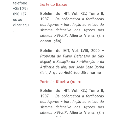
telefone
Forte do Baixio
+351 295
Boletim do IHIT, Vol. XLV, Tomo II,
090 137
1987 –
Da poliorcética à fortificação
ou ao
nos Açores – Introdução ao estudo do
clicar
aqui
sistema defensivo nos Açores nos
.
séculos XVI-XIX
, Alberto Vieira. (Em
construção)
Boletim do IHIT, Vol. LVIII, 2000 –
Proposta de Plano Defensivo de São
Miguel, e Situação da Fortificação e da
Artilharia da Ilha, por João Leite Borba
Gato
, Arquivo Histórico Ultramarino
Forte da Ribeira Quente
Boletim do IHIT, Vol. XLV, Tomo II,
1987 –
Da poliorcética à fortificação
nos Açores – Introdução ao estudo do
sistema defensivo nos Açores nos
séculos XVI-XIX
, Alberto Vieira. (Em