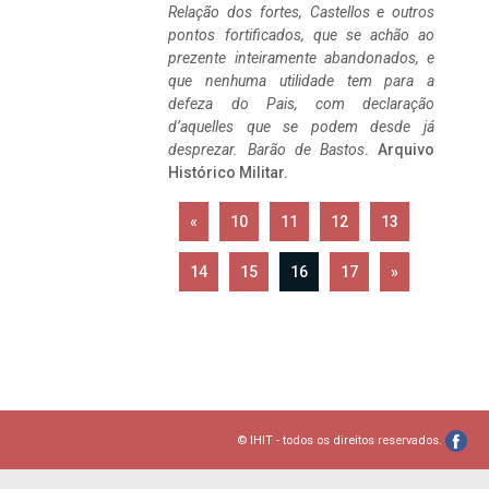
Relação dos fortes, Castellos e outros
pontos fortificados, que se achão ao
prezente inteiramente abandonados, e
que nenhuma utilidade tem para a
defeza do Pais, com declaração
d’aquelles que se podem desde já
desprezar. Barão de Bastos
. Arquivo
Histórico Militar.
«
10
11
12
13
14
15
16
17
»
© IHIT - todos os direitos reservados.