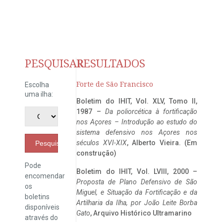
PESQUISAR
RESULTADOS
Forte de São Francisco
Escolha
uma ilha:
Boletim do IHIT, Vol. XLV, Tomo II,
1987 –
Da poliorcética à fortificação
nos Açores – Introdução ao estudo do
sistema defensivo nos Açores nos
séculos XVI-XIX
, Alberto Vieira. (Em
Pesquisar
construção)
Pode
Boletim do IHIT, Vol. LVIII, 2000 –
encomendar
Proposta de Plano Defensivo de São
os
Miguel, e Situação da Fortificação e da
boletins
Artilharia da Ilha, por João Leite Borba
disponíveis
Gato
, Arquivo Histórico Ultramarino
através do