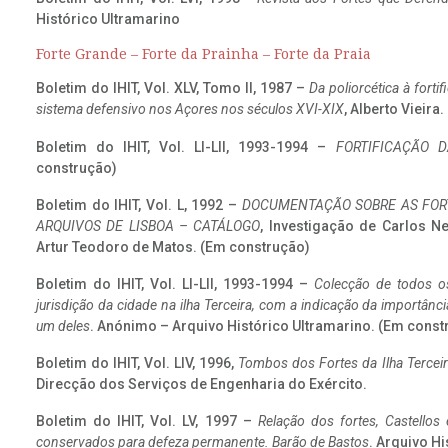
Histórico Ultramarino
Forte Grande – Forte da Prainha – Forte da Praia
Boletim do IHIT, Vol. XLV, Tomo II, 1987 –
Da poliorcética à fort
sistema defensivo nos Açores nos séculos XVI-XIX
, Alberto Vieira
Boletim do IHIT, Vol. LI-LII, 1993-1994 –
FORTIFICAÇÃO D
construção)
Boletim do IHIT, Vol. L, 1992 –
DOCUMENTAÇÃO SOBRE AS FORT
ARQUIVOS DE LISBOA – CATÁLOGO
, Investigação de Carlos N
Artur Teodoro de Matos. (Em construção)
Boletim do IHIT, Vol. LI-LII, 1993-1994 –
Colecção de todos os
jurisdição da cidade na ilha Terceira, com a indicação da importâ
um deles
. Anónimo – Arquivo Histórico Ultramarino. (Em const
Boletim do IHIT, Vol. LIV, 1996,
Tombos dos Fortes da Ilha Terceir
Direcção dos Serviços de Engenharia do Exército.
Boletim do IHIT, Vol. LV, 1997 –
Relação dos fortes, Castellos
conservados para defeza permanente. Barão de Bastos
. Arquivo Hi