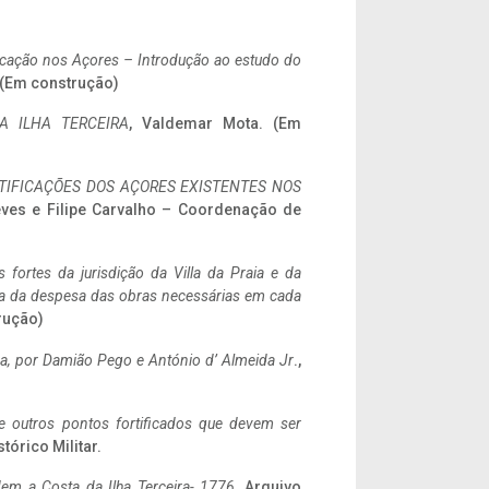
ificação nos Açores – Introdução ao estudo do
. (Em construção)
A ILHA TERCEIRA
, Valdemar Mota. (Em
IFICAÇÕES DOS AÇORES EXISTENTES NOS
eves e Filipe Carvalho – Coordenação de
 fortes da jurisdição da Villa da Praia e da
ncia da despesa das obras necessárias em cada
rução)
a,
por Damião Pego e António d’ Almeida Jr
.,
 e outros pontos fortificados que devem ser
stórico Militar.
em a Costa da Ilha Terceira- 1776
, Arquivo