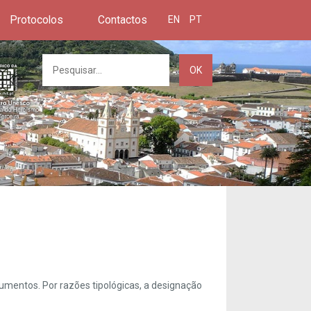
Protocolos
Contactos
EN
PT
OK
umentos. Por razões tipológicas, a designação