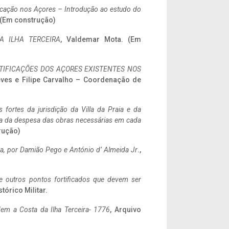
ificação nos Açores – Introdução ao estudo do
. (Em construção)
A ILHA TERCEIRA
, Valdemar Mota. (Em
IFICAÇÕES DOS AÇORES EXISTENTES NOS
eves e Filipe Carvalho – Coordenação de
 fortes da jurisdição da Villa da Praia e da
ncia da despesa das obras necessárias em cada
rução)
a,
por Damião Pego e António d’ Almeida Jr
.,
 e outros pontos fortificados que devem ser
stórico Militar.
em a Costa da Ilha Terceira- 1776
, Arquivo