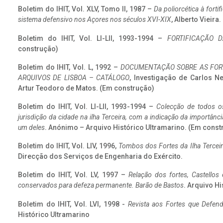
Boletim do IHIT, Vol. XLV, Tomo II, 1987 –
Da poliorcética à fort
sistema defensivo nos Açores nos séculos XVI-XIX
, Alberto Vieira
Boletim do IHIT, Vol. LI-LII, 1993-1994 –
FORTIFICAÇÃO D
construção)
Boletim do IHIT, Vol. L, 1992 –
DOCUMENTAÇÃO SOBRE AS FORT
ARQUIVOS DE LISBOA – CATÁLOGO
, Investigação de Carlos N
Artur Teodoro de Matos. (Em construção)
Boletim do IHIT, Vol. LI-LII, 1993-1994 –
Colecção de todos os
jurisdição da cidade na ilha Terceira, com a indicação da importâ
um deles
. Anónimo – Arquivo Histórico Ultramarino. (Em const
Boletim do IHIT, Vol. LIV, 1996,
Tombos dos Fortes da Ilha Terceir
Direcção dos Serviços de Engenharia do Exército.
Boletim do IHIT, Vol. LV, 1997 –
Relação dos fortes, Castellos
conservados para defeza permanente. Barão de Bastos
. Arquivo Hi
Boletim do IHIT, Vol. LVI, 1998 -
Revista aos Fortes que Defend
Histórico Ultramarino