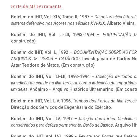
Forte da Má Ferramenta
Boletim do IHIT, Vol. XLV, Tomo II, 1987 –
Da poliorcética à fort
sistema defensivo nos Açores nos séculos XVI-XIX
, Alberto Vieira
Boletim do IHIT, Vol. LI-LII, 1993-1994 –
FORTIFICAÇÃO D
construção)
Boletim do IHIT, Vol. L, 1992 –
DOCUMENTAÇÃO SOBRE AS FORT
ARQUIVOS DE LISBOA – CATÁLOGO
, Investigação de Carlos N
Artur Teodoro de Matos. (Em construção)
Boletim do IHIT, Vol. LI-LII, 1993-1994 –
Colecção de todos os
jurisdição da cidade na ilha Terceira, com a indicação da importâ
um deles
. Anónimo – Arquivo Histórico Ultramarino. (Em const
Boletim do IHIT, Vol. LIV, 1996,
Tombos dos Fortes da Ilha Terceir
Direcção dos Serviços de Engenharia do Exército.
Boletim do IHIT, Vol. LV, 1997 –
Relação dos fortes, Castellos
conservados para defeza permanente. Barão de Bastos
. Arquivo Hi
Boletim do IHIT, Vol. LVI, 1998 -
Revista aos Fortes que Defend