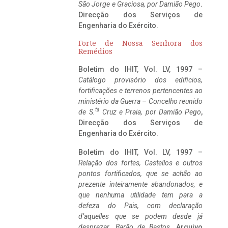
São Jorge e Graciosa,
por Damião Pego
.
Direcção dos Serviços de
Engenharia do Exército.
Forte de Nossa Senhora dos
Remédios
Boletim do IHIT, Vol. LV, 1997 –
Catálogo provisório dos edificios,
fortificações e terrenos pertencentes ao
ministério da Guerra – Concelho reunido
ta
de S.
Cruz e Praia, por Damião Pego
,
Direcção dos Serviços de
Engenharia do Exército.
Boletim do IHIT, Vol. LV, 1997 –
Relação dos fortes, Castellos e outros
pontos fortificados, que se achão ao
prezente inteiramente abandonados, e
que nenhuma utilidade tem para a
defeza do Pais, com declaração
d’aquelles que se podem desde já
desprezar. Barão de Bastos
. Arquivo