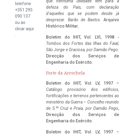
que nenhuma utilidade tem para a
telefone
defeza do Pais, com declaração
+351 295
d’aquelles que se podem desde já
090 137
desprezar. Barão de Bastos
. Arquivo
ou ao
Histórico Militar.
clicar
aqui
.
Boletim do IHIT, Vol. LVI, 1998 -
Tombos dos Fortes das Ilhas do Faial,
São Jorge e Graciosa,
por Damião Pego
.
Direcção dos Serviços de
Engenharia do Exército.
Forte da Arrochela
Boletim do IHIT, Vol. LV, 1997 –
Catálogo provisório dos edificios,
fortificações e terrenos pertencentes ao
ministério da Guerra – Concelho reunido
ta
de S.
Cruz e Praia, por Damião Pego
,
Direcção dos Serviços de
Engenharia do Exército.
Boletim do IHIT, Vol. LV, 1997 –