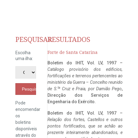
PESQUISAR
RESULTADOS
Forte de Santa Catarina
Escolha
uma ilha:
Boletim do IHIT, Vol. LV, 1997 –
Catálogo provisório dos edificios,
fortificações e terrenos pertencentes ao
ministério da Guerra – Concelho reunido
ta
de S.
Cruz e Praia, por Damião Pego
,
Pesquisar
Direcção dos Serviços de
Engenharia do Exército.
Pode
encomendar
Boletim do IHIT, Vol. LV, 1997 –
os
Relação dos fortes, Castellos e outros
boletins
pontos fortificados, que se achão ao
disponíveis
prezente inteiramente abandonados, e
através do