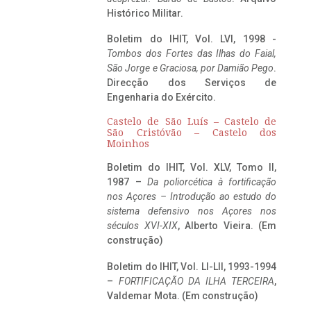
Histórico Militar.
Boletim do IHIT, Vol. LVI, 1998 -
Tombos dos Fortes das Ilhas do Faial,
São Jorge e Graciosa,
por Damião Pego
.
Direcção dos Serviços de
Engenharia do Exército.
Castelo de São Luís – Castelo de
São Cristóvão – Castelo dos
Moinhos
Boletim do IHIT, Vol. XLV, Tomo II,
1987 –
Da poliorcética à fortificação
nos Açores – Introdução ao estudo do
sistema defensivo nos Açores nos
séculos XVI-XIX
, Alberto Vieira. (Em
construção)
Boletim do IHIT, Vol. LI-LII, 1993-1994
–
FORTIFICAÇÃO DA ILHA TERCEIRA
,
Valdemar Mota. (Em construção)