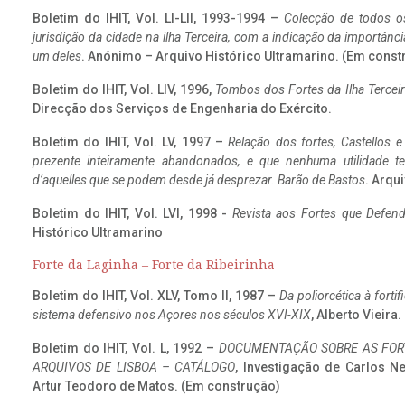
Boletim do IHIT, Vol. LI-LII, 1993-1994 –
Colecção de todos os
jurisdição da cidade na ilha Terceira, com a indicação da importâ
um deles
. Anónimo – Arquivo Histórico Ultramarino. (Em const
Boletim do IHIT, Vol. LIV, 1996,
Tombos dos Fortes da Ilha Terceir
Direcção dos Serviços de Engenharia do Exército.
Boletim do IHIT, Vol. LV, 1997 –
Relação dos fortes, Castellos e
prezente inteiramente abandonados, e que nenhuma utilidade 
d’aquelles que se podem desde já desprezar. Barão de Bastos
. Arqui
Boletim do IHIT, Vol. LVI, 1998 -
Revista aos Fortes que Defend
Histórico Ultramarino
Forte da Laginha – Forte da Ribeirinha
Boletim do IHIT, Vol. XLV, Tomo II, 1987 –
Da poliorcética à fort
sistema defensivo nos Açores nos séculos XVI-XIX
, Alberto Vieira
Boletim do IHIT, Vol. L, 1992 –
DOCUMENTAÇÃO SOBRE AS FORT
ARQUIVOS DE LISBOA – CATÁLOGO
, Investigação de Carlos N
Artur Teodoro de Matos. (Em construção)