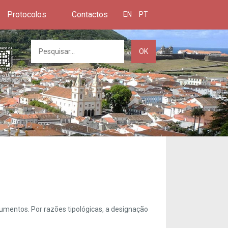
Protocolos
Contactos
EN
PT
OK
umentos. Por razões tipológicas, a designação