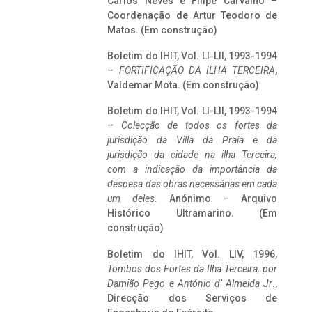
Carlos Neves e Filipe Carvalho –
Coordenação de Artur Teodoro de
Matos. (Em construção)
Boletim do IHIT, Vol. LI-LII, 1993-1994
–
FORTIFICAÇÃO DA ILHA TERCEIRA
,
Valdemar Mota. (Em construção)
Boletim do IHIT, Vol. LI-LII, 1993-1994
–
Colecção de todos os fortes da
jurisdição da Villa da Praia e da
jurisdição da cidade na ilha Terceira,
com a indicação da importância da
despesa das obras necessárias em cada
um deles
. Anónimo – Arquivo
Histórico Ultramarino. (Em
construção)
Boletim do IHIT, Vol. LIV, 1996,
Tombos dos Fortes da Ilha Terceira,
por
Damião Pego e António d’ Almeida Jr
.,
Direcção dos Serviços de