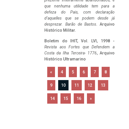
prezente inteiramente abandonados, e
que nenhuma utilidade tem para a
defeza do Pais, com declaração
d’aquelles que se podem desde já
desprezar. Barão de Bastos
. Arquivo
Histórico Militar.
Boletim do IHIT, Vol. LVI, 1998 -
Revista aos Fortes que Defendem a
Costa da Ilha Terceira- 1776
, Arquivo
Histórico Ultramarino
«
4
5
6
7
8
9
10
11
12
13
14
15
16
»