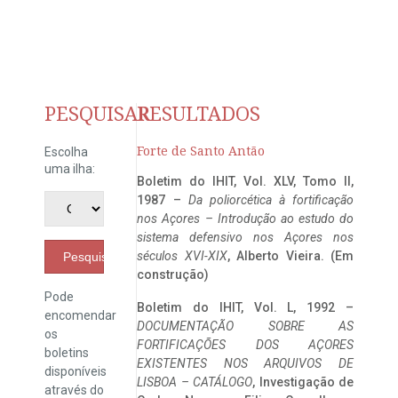
PESQUISAR
RESULTADOS
Forte de Santo Antão
Escolha
uma ilha:
Boletim do IHIT, Vol. XLV, Tomo II,
1987 –
Da poliorcética à fortificação
nos Açores – Introdução ao estudo do
sistema defensivo nos Açores nos
séculos XVI-XIX
, Alberto Vieira. (Em
Pesquisar
construção)
Pode
Boletim do IHIT, Vol. L, 1992 –
encomendar
DOCUMENTAÇÃO SOBRE AS
os
FORTIFICAÇÕES DOS AÇORES
boletins
EXISTENTES NOS ARQUIVOS DE
disponíveis
LISBOA – CATÁLOGO
, Investigação de
através do