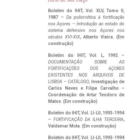
Forte de São Tiago
Boletim do IHIT, Vol. XLV, Tomo II,
1987 –
Da poliorcética à fortificação
nos Açores – Introdução ao estudo do
sistema defensivo nos Açores nos
séculos XVI-XIX
, Alberto Vieira. (Em
construção)
Boletim do IHIT, Vol. L, 1992 –
DOCUMENTAÇÃO SOBRE AS
FORTIFICAÇÕES DOS AÇORES
EXISTENTES NOS ARQUIVOS DE
LISBOA – CATÁLOGO
, Investigação de
Carlos Neves e Filipe Carvalho –
Coordenação de Artur Teodoro de
Matos. (Em construção)
Boletim do IHIT, Vol. LI-LII, 1993-1994
–
FORTIFICAÇÃO DA ILHA TERCEIRA
,
Valdemar Mota. (Em construção)
Boletim do IHIT, Vol. LI-LII, 1993-1994