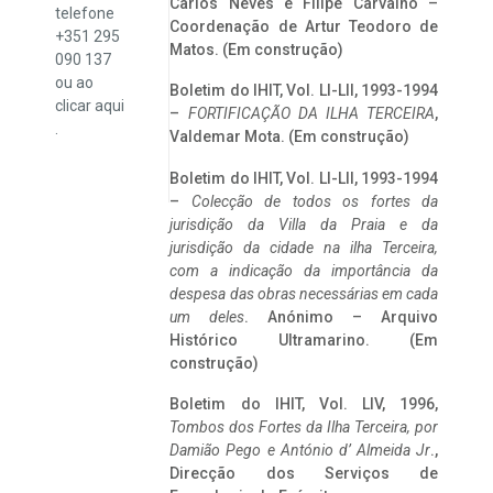
Carlos Neves e Filipe Carvalho –
telefone
Coordenação de Artur Teodoro de
+351 295
Matos. (Em construção)
090 137
ou ao
Boletim do IHIT, Vol. LI-LII, 1993-1994
clicar
aqui
–
FORTIFICAÇÃO DA ILHA TERCEIRA
,
.
Valdemar Mota. (Em construção)
Boletim do IHIT, Vol. LI-LII, 1993-1994
–
Colecção de todos os fortes da
jurisdição da Villa da Praia e da
jurisdição da cidade na ilha Terceira,
com a indicação da importância da
despesa das obras necessárias em cada
um deles
. Anónimo – Arquivo
Histórico Ultramarino. (Em
construção)
Boletim do IHIT, Vol. LIV, 1996,
Tombos dos Fortes da Ilha Terceira,
por
Damião Pego e António d’ Almeida Jr
.,
Direcção dos Serviços de