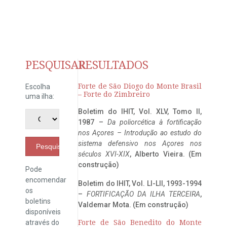
PESQUISAR
RESULTADOS
Forte de São Diogo do Monte Brasil
Escolha
– Forte do Zimbreiro
uma ilha:
Boletim do IHIT, Vol. XLV, Tomo II,
1987 –
Da poliorcética à fortificação
nos Açores – Introdução ao estudo do
sistema defensivo nos Açores nos
Pesquisar
séculos XVI-XIX
, Alberto Vieira. (Em
construção)
Pode
encomendar
Boletim do IHIT, Vol. LI-LII, 1993-1994
os
–
FORTIFICAÇÃO DA ILHA TERCEIRA
,
boletins
Valdemar Mota. (Em construção)
disponíveis
através do
Forte de São Benedito do Monte