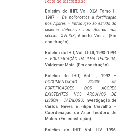
Forte do Biscoitinho
Boletim do IHIT, Vol. XLV, Tomo II,
1987 –
Da poliorcética à fortificação
nos Açores – Introdução ao estudo do
sistema defensivo nos Açores nos
séculos XVI-XIX
, Alberto Vieira. (Em
construção)
Boletim do IHIT, Vol. LI-LII, 1993-1994
–
FORTIFICAÇÃO DA ILHA TERCEIRA
,
Valdemar Mota. (Em construção)
Boletim do IHIT, Vol. L, 1992 –
DOCUMENTAÇÃO SOBRE AS
FORTIFICAÇÕES DOS AÇORES
EXISTENTES NOS ARQUIVOS DE
LISBOA – CATÁLOGO
, Investigação de
Carlos Neves e Filipe Carvalho –
Coordenação de Artur Teodoro de
Matos. (Em construção)
Boletim do IHIT, Vol. LIV, 1996,