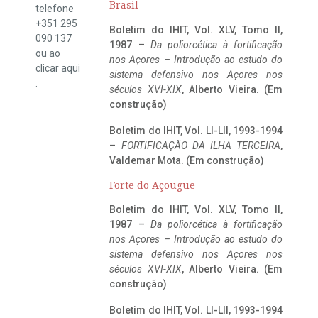
Brasil
telefone
+351 295
Boletim do IHIT, Vol. XLV, Tomo II,
090 137
1987 –
Da poliorcética à fortificação
ou ao
nos Açores – Introdução ao estudo do
clicar
aqui
sistema defensivo nos Açores nos
.
séculos XVI-XIX
, Alberto Vieira. (Em
construção)
Boletim do IHIT, Vol. LI-LII, 1993-1994
–
FORTIFICAÇÃO DA ILHA TERCEIRA
,
Valdemar Mota. (Em construção)
Forte do Açougue
Boletim do IHIT, Vol. XLV, Tomo II,
1987 –
Da poliorcética à fortificação
nos Açores – Introdução ao estudo do
sistema defensivo nos Açores nos
séculos XVI-XIX
, Alberto Vieira. (Em
construção)
Boletim do IHIT, Vol. LI-LII, 1993-1994