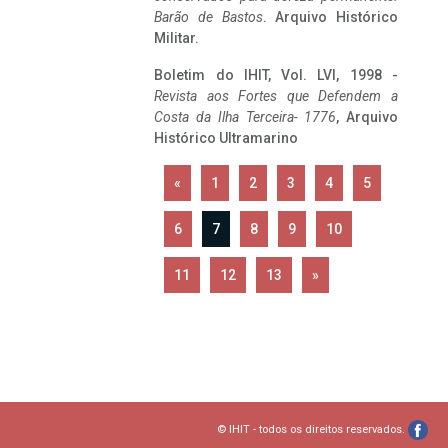
Barão de Bastos
. Arquivo Histórico
Militar.
Boletim do IHIT, Vol. LVI, 1998 -
Revista aos Fortes que Defendem a
Costa da Ilha Terceira- 1776
, Arquivo
Histórico Ultramarino
«
1
2
3
4
5
6
7
8
9
10
11
12
13
»
© IHIT - todos os direitos reservados.