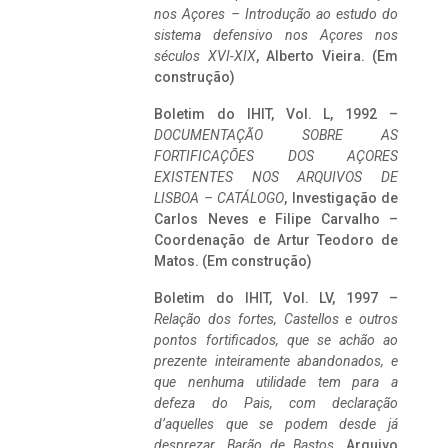
nos Açores – Introdução ao estudo do
sistema defensivo nos Açores nos
séculos XVI-XIX
, Alberto Vieira. (Em
construção)
Boletim do IHIT, Vol. L, 1992 –
DOCUMENTAÇÃO SOBRE AS
FORTIFICAÇÕES DOS AÇORES
EXISTENTES NOS ARQUIVOS DE
LISBOA – CATÁLOGO
, Investigação de
Carlos Neves e Filipe Carvalho –
Coordenação de Artur Teodoro de
Matos. (Em construção)
Boletim do IHIT, Vol. LV, 1997 –
Relação dos fortes, Castellos e outros
pontos fortificados, que se achão ao
prezente inteiramente abandonados, e
que nenhuma utilidade tem para a
defeza do Pais, com declaração
d’aquelles que se podem desde já
desprezar. Barão de Bastos
. Arquivo