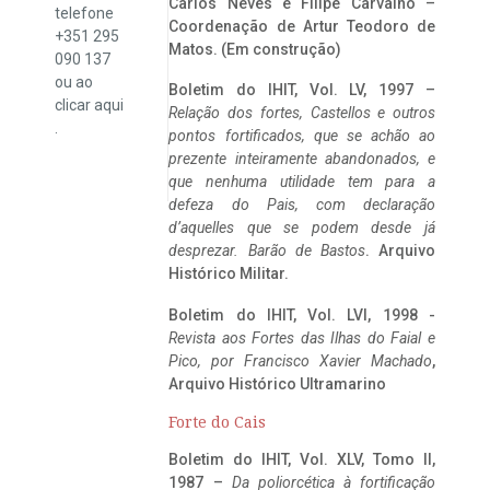
Carlos Neves e Filipe Carvalho –
telefone
Coordenação de Artur Teodoro de
+351 295
Matos. (Em construção)
090 137
ou ao
Boletim do IHIT, Vol. LV, 1997 –
clicar
aqui
Relação dos fortes, Castellos e outros
.
pontos fortificados, que se achão ao
prezente inteiramente abandonados, e
que nenhuma utilidade tem para a
defeza do Pais, com declaração
d’aquelles que se podem desde já
desprezar. Barão de Bastos
. Arquivo
Histórico Militar.
Boletim do IHIT, Vol. LVI, 1998 -
Revista aos Fortes das Ilhas do Faial e
Pico, por Francisco Xavier Machado
,
Arquivo Histórico Ultramarino
Forte do Cais
Boletim do IHIT, Vol. XLV, Tomo II,
1987 –
Da poliorcética à fortificação