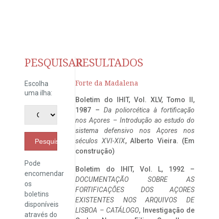
PESQUISAR
RESULTADOS
Forte da Madalena
Escolha
uma ilha:
Boletim do IHIT, Vol. XLV, Tomo II,
1987 –
Da poliorcética à fortificação
nos Açores – Introdução ao estudo do
sistema defensivo nos Açores nos
séculos XVI-XIX
, Alberto Vieira. (Em
Pesquisar
construção)
Pode
Boletim do IHIT, Vol. L, 1992 –
encomendar
DOCUMENTAÇÃO SOBRE AS
os
FORTIFICAÇÕES DOS AÇORES
boletins
EXISTENTES NOS ARQUIVOS DE
disponíveis
LISBOA – CATÁLOGO
, Investigação de
através do