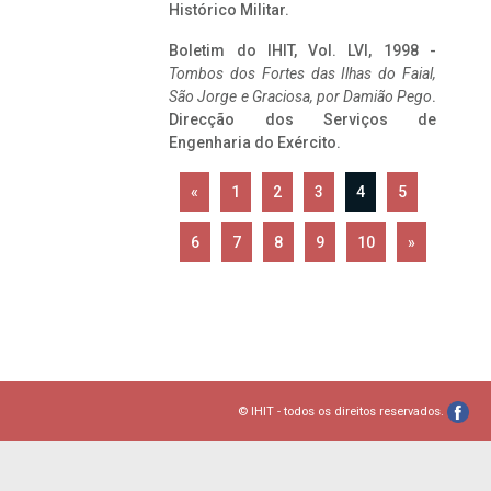
Histórico Militar.
Boletim do IHIT, Vol. LVI, 1998 -
Tombos dos Fortes das Ilhas do Faial,
São Jorge e Graciosa,
por Damião Pego
.
Direcção dos Serviços de
Engenharia do Exército.
«
1
2
3
4
5
6
7
8
9
10
»
© IHIT - todos os direitos reservados.