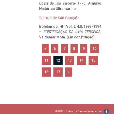
Costa da Ilha Terceira- 1776
, Arquivo
Histórico Ultramarino
Reduto de São Gonçalo
Boletim do IHIT, Vol. LI-LII, 1993-1994
–
FORTIFICAÇÃO DA ILHA TERCEIRA
,
Valdemar Mota. (Em construção)
«
6
7
8
9
10
11
12
13
14
15
16
17
»
© IHIT - todos os direitos reservados.