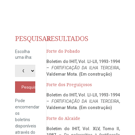
PESQUISAR
RESULTADOS
Forte do Pobado
Escolha
uma ilha:
Boletim do IHIT, Vol. LI-LII, 1993-1994
–
FORTIFICAÇÃO DA ILHA TERCEIRA
,
Valdemar Mota. (Em construção)
Forte dos Preguiçosos
Pesquisar
Boletim do IHIT, Vol. LI-LII, 1993-1994
Pode
–
FORTIFICAÇÃO DA ILHA TERCEIRA
,
encomendar
Valdemar Mota. (Em construção)
os
Forte do Alcaide
boletins
disponíveis
Boletim do IHIT, Vol. XLV, Tomo II,
através do
1987 –
Da poliorcética à fortificação