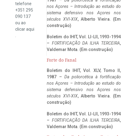
telefone
nos Açores – Introdução ao estudo do
+351 295
sistema defensivo nos Açores nos
090 137
séculos XVI-XIX
, Alberto Vieira. (Em
ou ao
construção)
clicar
aqui
.
Boletim do IHIT, Vol. LI-LII, 1993-1994
–
FORTIFICAÇÃO DA ILHA TERCEIRA
,
Valdemar Mota. (Em construção)
Forte do Fanal
Boletim do IHIT, Vol. XLV, Tomo II,
1987 –
Da poliorcética à fortificação
nos Açores – Introdução ao estudo do
sistema defensivo nos Açores nos
séculos XVI-XIX
, Alberto Vieira. (Em
construção)
Boletim do IHIT, Vol. LI-LII, 1993-1994
–
FORTIFICAÇÃO DA ILHA TERCEIRA
,
Valdemar Mota. (Em construção)