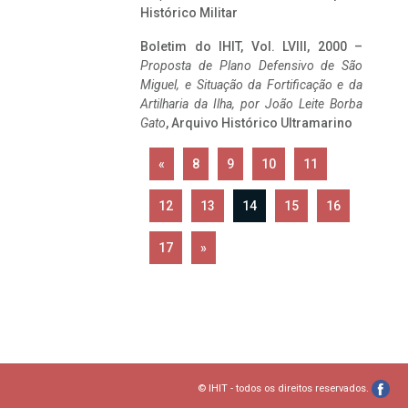
Histórico Militar
Boletim do IHIT, Vol. LVIII, 2000 –
Proposta de Plano Defensivo de São
Miguel, e Situação da Fortificação e da
Artilharia da Ilha, por João Leite Borba
Gato
, Arquivo Histórico Ultramarino
«
8
9
10
11
12
13
14
15
16
17
»
© IHIT - todos os direitos reservados.