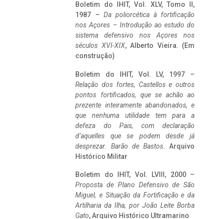
Boletim do IHIT, Vol. XLV, Tomo II,
1987 –
Da poliorcética à fortificação
nos Açores – Introdução ao estudo do
sistema defensivo nos Açores nos
séculos XVI-XIX
, Alberto Vieira. (Em
construção)
Boletim do IHIT, Vol. LV, 1997 –
Relação dos fortes, Castellos e outros
pontos fortificados, que se achão ao
prezente inteiramente abandonados, e
que nenhuma utilidade tem para a
defeza do Pais, com declaração
d’aquelles que se podem desde já
desprezar. Barão de Bastos
. Arquivo
Histórico Militar
Boletim do IHIT, Vol. LVIII, 2000 –
Proposta de Plano Defensivo de São
Miguel, e Situação da Fortificação e da
Artilharia da Ilha, por João Leite Borba
Gato
, Arquivo Histórico Ultramarino