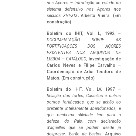
nos Açores – Introdução ao estudo do
sistema defensivo nos Açores nos
séculos XVI-XIX
, Alberto Vieira. (Em
construção)
Boletim do IHIT, Vol. L, 1992 –
DOCUMENTAÇÃO SOBRE AS
FORTIFICAÇÕES DOS AÇORES
EXISTENTES NOS ARQUIVOS DE
LISBOA – CATÁLOGO
, Investigação de
Carlos Neves e Filipe Carvalho –
Coordenação de Artur Teodoro de
Matos. (Em construção)
Boletim do IHIT, Vol. LV, 1997 –
Relação dos fortes, Castellos e outros
pontos fortificados, que se achão ao
prezente inteiramente abandonados, e
que nenhuma utilidade tem para a
defeza do Pais, com declaração
d’aquelles que se podem desde já
desprezar. Barão de Bastos
. Arquivo