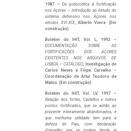
1987 –
Da poliorcética à fortificação
nos Açores – Introdução ao estudo do
sistema defensivo nos Açores nos
séculos XVI-XIX
, Alberto Vieira. (Em
construção)
Boletim do IHIT, Vol. L, 1992 –
DOCUMENTAÇÃO SOBRE AS
FORTIFICAÇÕES DOS AÇORES
EXISTENTES NOS ARQUIVOS DE
LISBOA – CATÁLOGO
, Investigação de
Carlos Neves e Filipe Carvalho –
Coordenação de Artur Teodoro de
Matos. (Em construção)
Boletim do IHIT, Vol. LV, 1997 –
Relação dos fortes, Castellos e outros
pontos fortificados, que se achão ao
prezente inteiramente abandonados, e
que nenhuma utilidade tem para a
defeza do Pais, com declaração
d’aquelles que se podem desde já