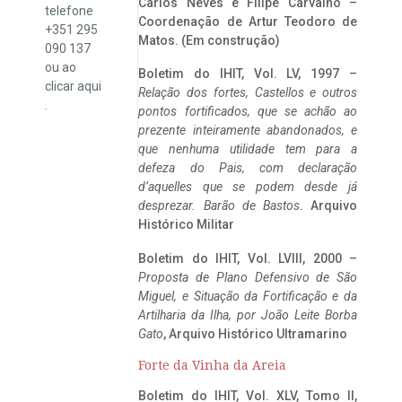
Carlos Neves e Filipe Carvalho –
telefone
Coordenação de Artur Teodoro de
+351 295
Matos. (Em construção)
090 137
ou ao
Boletim do IHIT, Vol. LV, 1997 –
clicar
aqui
Relação dos fortes, Castellos e outros
.
pontos fortificados, que se achão ao
prezente inteiramente abandonados, e
que nenhuma utilidade tem para a
defeza do Pais, com declaração
d’aquelles que se podem desde já
desprezar. Barão de Bastos
. Arquivo
Histórico Militar
Boletim do IHIT, Vol. LVIII, 2000 –
Proposta de Plano Defensivo de São
Miguel, e Situação da Fortificação e da
Artilharia da Ilha, por João Leite Borba
Gato
, Arquivo Histórico Ultramarino
Forte da Vinha da Areia
Boletim do IHIT, Vol. XLV, Tomo II,