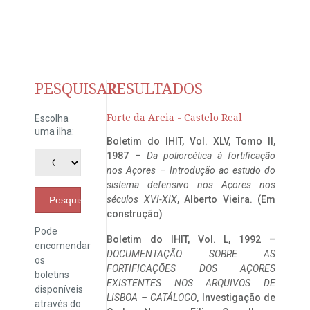
PESQUISAR
RESULTADOS
Forte da Areia - Castelo Real
Escolha
uma ilha:
Boletim do IHIT, Vol. XLV, Tomo II,
1987 –
Da poliorcética à fortificação
nos Açores – Introdução ao estudo do
sistema defensivo nos Açores nos
séculos XVI-XIX
, Alberto Vieira. (Em
Pesquisar
construção)
Pode
Boletim do IHIT, Vol. L, 1992 –
encomendar
DOCUMENTAÇÃO SOBRE AS
os
FORTIFICAÇÕES DOS AÇORES
boletins
EXISTENTES NOS ARQUIVOS DE
disponíveis
LISBOA – CATÁLOGO
, Investigação de
através do