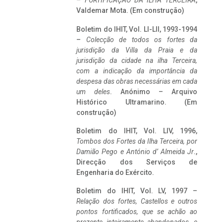
–
FORTIFICAÇÃO DA ILHA TERCEIRA
,
Valdemar Mota. (Em construção)
Boletim do IHIT, Vol. LI-LII, 1993-1994
–
Colecção de todos os fortes da
jurisdição da Villa da Praia e da
jurisdição da cidade na ilha Terceira,
com a indicação da importância da
despesa das obras necessárias em cada
um deles
. Anónimo – Arquivo
Histórico Ultramarino. (Em
construção)
Boletim do IHIT, Vol. LIV, 1996,
Tombos dos Fortes da Ilha Terceira,
por
Damião Pego e António d’ Almeida Jr
.,
Direcção dos Serviços de
Engenharia do Exército.
Boletim do IHIT, Vol. LV, 1997 –
Relação dos fortes, Castellos e outros
pontos fortificados, que se achão ao