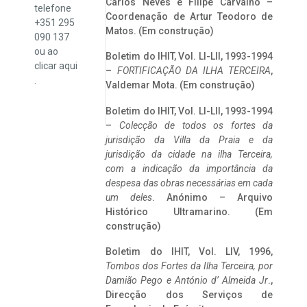
Carlos Neves e Filipe Carvalho –
telefone
Coordenação de Artur Teodoro de
+351 295
Matos. (Em construção)
090 137
ou ao
Boletim do IHIT, Vol. LI-LII, 1993-1994
clicar
aqui
–
FORTIFICAÇÃO DA ILHA TERCEIRA
,
.
Valdemar Mota. (Em construção)
Boletim do IHIT, Vol. LI-LII, 1993-1994
–
Colecção de todos os fortes da
jurisdição da Villa da Praia e da
jurisdição da cidade na ilha Terceira,
com a indicação da importância da
despesa das obras necessárias em cada
um deles
. Anónimo – Arquivo
Histórico Ultramarino. (Em
construção)
Boletim do IHIT, Vol. LIV, 1996,
Tombos dos Fortes da Ilha Terceira,
por
Damião Pego e António d’ Almeida Jr
.,
Direcção dos Serviços de