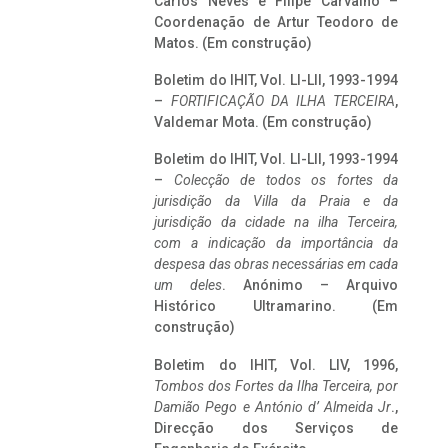
Carlos Neves e Filipe Carvalho –
Coordenação de Artur Teodoro de
Matos. (Em construção)
Boletim do IHIT, Vol. LI-LII, 1993-1994
–
FORTIFICAÇÃO DA ILHA TERCEIRA
,
Valdemar Mota. (Em construção)
Boletim do IHIT, Vol. LI-LII, 1993-1994
–
Colecção de todos os fortes da
jurisdição da Villa da Praia e da
jurisdição da cidade na ilha Terceira,
com a indicação da importância da
despesa das obras necessárias em cada
um deles
. Anónimo – Arquivo
Histórico Ultramarino. (Em
construção)
Boletim do IHIT, Vol. LIV, 1996,
Tombos dos Fortes da Ilha Terceira,
por
Damião Pego e António d’ Almeida Jr
.,
Direcção dos Serviços de