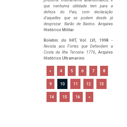
prezente inteiramente abandonados, e
que nenhuma utilidade tem para a
defeza do Pais, com declaração
d’aquelles que se podem desde já
desprezar. Barão de Bastos
. Arquivo
Histórico Militar.
Boletim do IHIT, Vol. LVI, 1998 -
Revista aos Fortes que Defendem a
Costa da Ilha Terceira- 1776
, Arquivo
Histórico Ultramarino
«
4
5
6
7
8
9
10
11
12
13
14
15
16
»