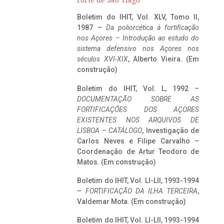
Forte de São Tiago
Boletim do IHIT, Vol. XLV, Tomo II,
1987 –
Da poliorcética à fortificação
nos Açores – Introdução ao estudo do
sistema defensivo nos Açores nos
séculos XVI-XIX
, Alberto Vieira. (Em
construção)
Boletim do IHIT, Vol. L, 1992 –
DOCUMENTAÇÃO SOBRE AS
FORTIFICAÇÕES DOS AÇORES
EXISTENTES NOS ARQUIVOS DE
LISBOA – CATÁLOGO
, Investigação de
Carlos Neves e Filipe Carvalho –
Coordenação de Artur Teodoro de
Matos. (Em construção)
Boletim do IHIT, Vol. LI-LII, 1993-1994
–
FORTIFICAÇÃO DA ILHA TERCEIRA
,
Valdemar Mota. (Em construção)
Boletim do IHIT, Vol. LI-LII, 1993-1994