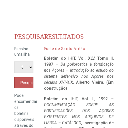
PESQUISAR
RESULTADOS
Forte de Santo Antão
Escolha
uma ilha:
Boletim do IHIT, Vol. XLV, Tomo II,
1987 –
Da poliorcética à fortificação
nos Açores – Introdução ao estudo do
sistema defensivo nos Açores nos
séculos XVI-XIX
, Alberto Vieira. (Em
Pesquisar
construção)
Pode
Boletim do IHIT, Vol. L, 1992 –
encomendar
DOCUMENTAÇÃO SOBRE AS
os
FORTIFICAÇÕES DOS AÇORES
boletins
EXISTENTES NOS ARQUIVOS DE
disponíveis
LISBOA – CATÁLOGO
, Investigação de
através do