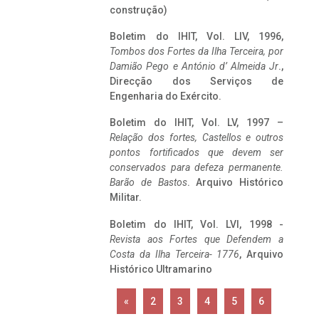
construção)
Boletim do IHIT, Vol. LIV, 1996,
Tombos dos Fortes da Ilha Terceira,
por
Damião Pego e António d’ Almeida Jr
.,
Direcção dos Serviços de
Engenharia do Exército.
Boletim do IHIT, Vol. LV, 1997 –
Relação dos fortes, Castellos e outros
pontos fortificados que devem ser
conservados para defeza permanente.
Barão de Bastos
. Arquivo Histórico
Militar.
Boletim do IHIT, Vol. LVI, 1998 -
Revista aos Fortes que Defendem a
Costa da Ilha Terceira- 1776
, Arquivo
Histórico Ultramarino
«
2
3
4
5
6