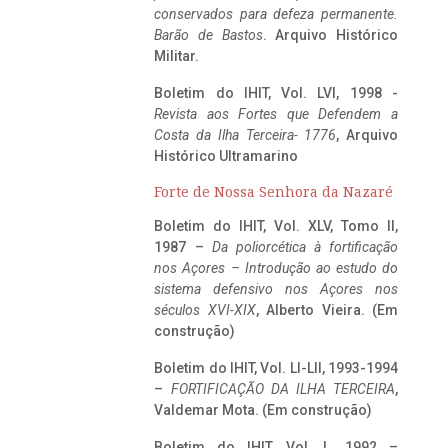
conservados para defeza permanente.
Barão de Bastos
. Arquivo Histórico
Militar.
Boletim do IHIT, Vol. LVI, 1998 -
Revista aos Fortes que Defendem a
Costa da Ilha Terceira- 1776
, Arquivo
Histórico Ultramarino
Forte de Nossa Senhora da Nazaré
Boletim do IHIT, Vol. XLV, Tomo II,
1987 –
Da poliorcética à fortificação
nos Açores – Introdução ao estudo do
sistema defensivo nos Açores nos
séculos XVI-XIX
, Alberto Vieira. (Em
construção)
Boletim do IHIT, Vol. LI-LII, 1993-1994
–
FORTIFICAÇÃO DA ILHA TERCEIRA
,
Valdemar Mota. (Em construção)
Boletim do IHIT, Vol. L, 1992 –