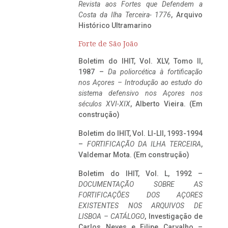
Revista aos Fortes que Defendem a
Costa da Ilha Terceira- 1776
, Arquivo
Histórico Ultramarino
Forte de São João
Boletim do IHIT, Vol. XLV, Tomo II,
1987 –
Da poliorcética à fortificação
nos Açores – Introdução ao estudo do
sistema defensivo nos Açores nos
séculos XVI-XIX
, Alberto Vieira. (Em
construção)
Boletim do IHIT, Vol. LI-LII, 1993-1994
–
FORTIFICAÇÃO DA ILHA TERCEIRA
,
Valdemar Mota. (Em construção)
Boletim do IHIT, Vol. L, 1992 –
DOCUMENTAÇÃO SOBRE AS
FORTIFICAÇÕES DOS AÇORES
EXISTENTES NOS ARQUIVOS DE
LISBOA – CATÁLOGO
, Investigação de
Carlos Neves e Filipe Carvalho –