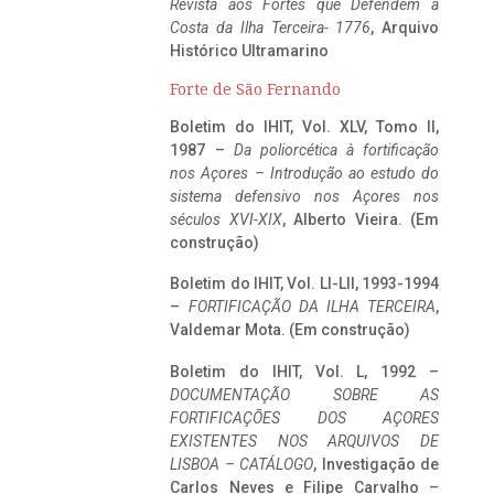
Revista aos Fortes que Defendem a
Costa da Ilha Terceira- 1776
, Arquivo
Histórico Ultramarino
Forte de São Fernando
Boletim do IHIT, Vol. XLV, Tomo II,
1987 –
Da poliorcética à fortificação
nos Açores – Introdução ao estudo do
sistema defensivo nos Açores nos
séculos XVI-XIX
, Alberto Vieira. (Em
construção)
Boletim do IHIT, Vol. LI-LII, 1993-1994
–
FORTIFICAÇÃO DA ILHA TERCEIRA
,
Valdemar Mota. (Em construção)
Boletim do IHIT, Vol. L, 1992 –
DOCUMENTAÇÃO SOBRE AS
FORTIFICAÇÕES DOS AÇORES
EXISTENTES NOS ARQUIVOS DE
LISBOA – CATÁLOGO
, Investigação de
Carlos Neves e Filipe Carvalho –