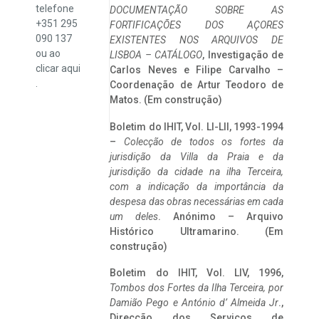
telefone
DOCUMENTAÇÃO SOBRE AS
+351 295
FORTIFICAÇÕES DOS AÇORES
090 137
EXISTENTES NOS ARQUIVOS DE
ou ao
LISBOA – CATÁLOGO
, Investigação de
clicar
aqui
Carlos Neves e Filipe Carvalho –
.
Coordenação de Artur Teodoro de
Matos. (Em construção)
Boletim do IHIT, Vol. LI-LII, 1993-1994
–
Colecção de todos os fortes da
jurisdição da Villa da Praia e da
jurisdição da cidade na ilha Terceira,
com a indicação da importância da
despesa das obras necessárias em cada
um deles
. Anónimo – Arquivo
Histórico Ultramarino. (Em
construção)
Boletim do IHIT, Vol. LIV, 1996,
Tombos dos Fortes da Ilha Terceira,
por
Damião Pego e António d’ Almeida Jr
.,
Direcção dos Serviços de