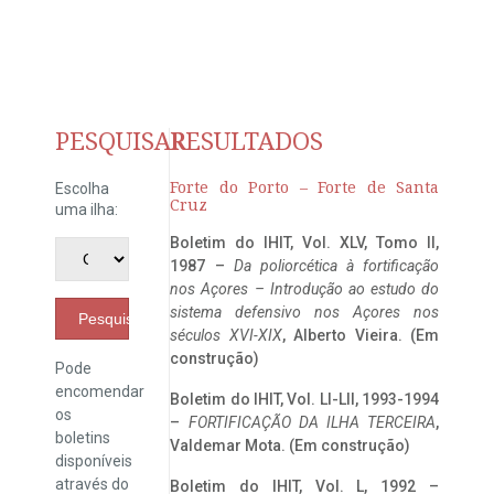
PESQUISAR
RESULTADOS
Forte do Porto – Forte de Santa
Escolha
Cruz
uma ilha:
Boletim do IHIT, Vol. XLV, Tomo II,
1987 –
Da poliorcética à fortificação
nos Açores – Introdução ao estudo do
sistema defensivo nos Açores nos
Pesquisar
séculos XVI-XIX
, Alberto Vieira. (Em
construção)
Pode
encomendar
Boletim do IHIT, Vol. LI-LII, 1993-1994
os
–
FORTIFICAÇÃO DA ILHA TERCEIRA
,
boletins
Valdemar Mota. (Em construção)
disponíveis
através do
Boletim do IHIT, Vol. L, 1992 –