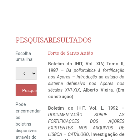
PESQUISAR
RESULTADOS
Forte de Santo Antão
Escolha
uma ilha:
Boletim do IHIT, Vol. XLV, Tomo II,
1987 –
Da poliorcética à fortificação
nos Açores – Introdução ao estudo do
sistema defensivo nos Açores nos
séculos XVI-XIX
, Alberto Vieira. (Em
Pesquisar
construção)
Pode
Boletim do IHIT, Vol. L, 1992 –
encomendar
DOCUMENTAÇÃO SOBRE AS
os
FORTIFICAÇÕES DOS AÇORES
boletins
EXISTENTES NOS ARQUIVOS DE
disponíveis
LISBOA – CATÁLOGO
, Investigação de
através do