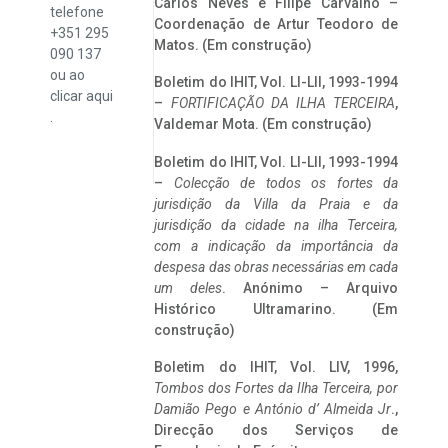
Carlos Neves e Filipe Carvalho –
telefone
Coordenação de Artur Teodoro de
+351 295
Matos. (Em construção)
090 137
ou ao
Boletim do IHIT, Vol. LI-LII, 1993-1994
clicar
aqui
–
FORTIFICAÇÃO DA ILHA TERCEIRA
,
.
Valdemar Mota. (Em construção)
Boletim do IHIT, Vol. LI-LII, 1993-1994
–
Colecção de todos os fortes da
jurisdição da Villa da Praia e da
jurisdição da cidade na ilha Terceira,
com a indicação da importância da
despesa das obras necessárias em cada
um deles
. Anónimo – Arquivo
Histórico Ultramarino. (Em
construção)
Boletim do IHIT, Vol. LIV, 1996,
Tombos dos Fortes da Ilha Terceira,
por
Damião Pego e António d’ Almeida Jr
.,
Direcção dos Serviços de