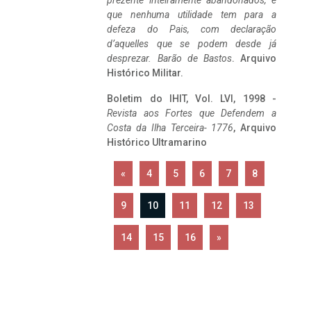
prezente inteiramente abandonados, e
que nenhuma utilidade tem para a
defeza do Pais, com declaração
d’aquelles que se podem desde já
desprezar. Barão de Bastos
. Arquivo
Histórico Militar.
Boletim do IHIT, Vol. LVI, 1998 -
Revista aos Fortes que Defendem a
Costa da Ilha Terceira- 1776
, Arquivo
Histórico Ultramarino
«
4
5
6
7
8
9
10
11
12
13
14
15
16
»