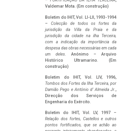
–
FORTIFICAÇÃO DA ILHA TERCEIRA
,
Valdemar Mota. (Em construção)
Boletim do IHIT, Vol. LI-LII, 1993-1994
–
Colecção de todos os fortes da
jurisdição da Villa da Praia e da
jurisdição da cidade na ilha Terceira,
com a indicação da importância da
despesa das obras necessárias em cada
um deles
. Anónimo – Arquivo
Histórico Ultramarino. (Em
construção)
Boletim do IHIT, Vol. LIV, 1996,
Tombos dos Fortes da Ilha Terceira,
por
Damião Pego e António d’ Almeida Jr
.,
Direcção dos Serviços de
Engenharia do Exército.
Boletim do IHIT, Vol. LV, 1997 –
Relação dos fortes, Castellos e outros
pontos fortificados, que se achão ao