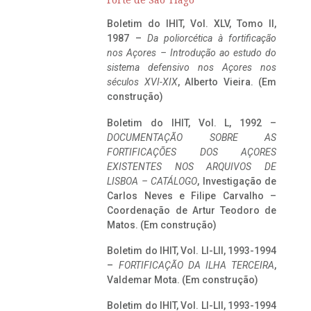
Forte de São Tiago
Boletim do IHIT, Vol. XLV, Tomo II,
1987 –
Da poliorcética à fortificação
nos Açores – Introdução ao estudo do
sistema defensivo nos Açores nos
séculos XVI-XIX
, Alberto Vieira. (Em
construção)
Boletim do IHIT, Vol. L, 1992 –
DOCUMENTAÇÃO SOBRE AS
FORTIFICAÇÕES DOS AÇORES
EXISTENTES NOS ARQUIVOS DE
LISBOA – CATÁLOGO
, Investigação de
Carlos Neves e Filipe Carvalho –
Coordenação de Artur Teodoro de
Matos. (Em construção)
Boletim do IHIT, Vol. LI-LII, 1993-1994
–
FORTIFICAÇÃO DA ILHA TERCEIRA
,
Valdemar Mota. (Em construção)
Boletim do IHIT, Vol. LI-LII, 1993-1994