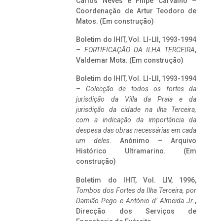
Carlos Neves e Filipe Carvalho –
Coordenação de Artur Teodoro de
Matos. (Em construção)
Boletim do IHIT, Vol. LI-LII, 1993-1994
–
FORTIFICAÇÃO DA ILHA TERCEIRA
,
Valdemar Mota. (Em construção)
Boletim do IHIT, Vol. LI-LII, 1993-1994
–
Colecção de todos os fortes da
jurisdição da Villa da Praia e da
jurisdição da cidade na ilha Terceira,
com a indicação da importância da
despesa das obras necessárias em cada
um deles
. Anónimo – Arquivo
Histórico Ultramarino. (Em
construção)
Boletim do IHIT, Vol. LIV, 1996,
Tombos dos Fortes da Ilha Terceira,
por
Damião Pego e António d’ Almeida Jr
.,
Direcção dos Serviços de