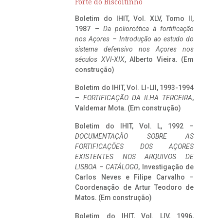
Forte do Biscoitinho
Boletim do IHIT, Vol. XLV, Tomo II,
1987 –
Da poliorcética à fortificação
nos Açores – Introdução ao estudo do
sistema defensivo nos Açores nos
séculos XVI-XIX
, Alberto Vieira. (Em
construção)
Boletim do IHIT, Vol. LI-LII, 1993-1994
–
FORTIFICAÇÃO DA ILHA TERCEIRA
,
Valdemar Mota. (Em construção)
Boletim do IHIT, Vol. L, 1992 –
DOCUMENTAÇÃO SOBRE AS
FORTIFICAÇÕES DOS AÇORES
EXISTENTES NOS ARQUIVOS DE
LISBOA – CATÁLOGO
, Investigação de
Carlos Neves e Filipe Carvalho –
Coordenação de Artur Teodoro de
Matos. (Em construção)
Boletim do IHIT, Vol. LIV, 1996,