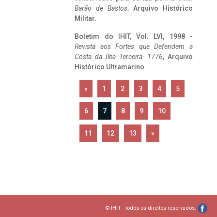
Barão de Bastos
. Arquivo Histórico
Militar.
Boletim do IHIT, Vol. LVI, 1998 -
Revista aos Fortes que Defendem a
Costa da Ilha Terceira- 1776
, Arquivo
Histórico Ultramarino
«
1
2
3
4
5
6
7
8
9
10
11
12
13
»
© IHIT - todos os direitos reservados.