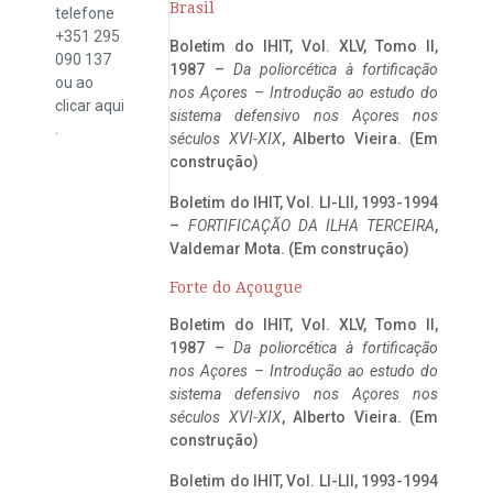
Brasil
telefone
+351 295
Boletim do IHIT, Vol. XLV, Tomo II,
090 137
1987 –
Da poliorcética à fortificação
ou ao
nos Açores – Introdução ao estudo do
clicar
aqui
sistema defensivo nos Açores nos
.
séculos XVI-XIX
, Alberto Vieira. (Em
construção)
Boletim do IHIT, Vol. LI-LII, 1993-1994
–
FORTIFICAÇÃO DA ILHA TERCEIRA
,
Valdemar Mota. (Em construção)
Forte do Açougue
Boletim do IHIT, Vol. XLV, Tomo II,
1987 –
Da poliorcética à fortificação
nos Açores – Introdução ao estudo do
sistema defensivo nos Açores nos
séculos XVI-XIX
, Alberto Vieira. (Em
construção)
Boletim do IHIT, Vol. LI-LII, 1993-1994