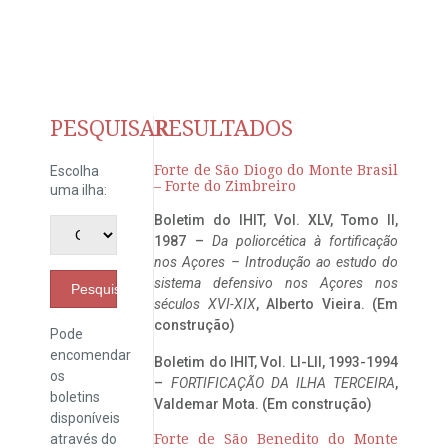
PESQUISAR
RESULTADOS
Forte de São Diogo do Monte Brasil
Escolha
– Forte do Zimbreiro
uma ilha:
Boletim do IHIT, Vol. XLV, Tomo II,
1987 –
Da poliorcética à fortificação
nos Açores – Introdução ao estudo do
sistema defensivo nos Açores nos
Pesquisar
séculos XVI-XIX
, Alberto Vieira. (Em
construção)
Pode
encomendar
Boletim do IHIT, Vol. LI-LII, 1993-1994
os
–
FORTIFICAÇÃO DA ILHA TERCEIRA
,
boletins
Valdemar Mota. (Em construção)
disponíveis
através do
Forte de São Benedito do Monte