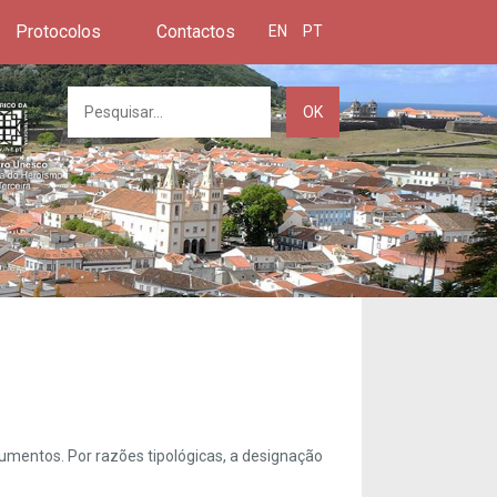
Protocolos
Contactos
EN
PT
OK
umentos. Por razões tipológicas, a designação