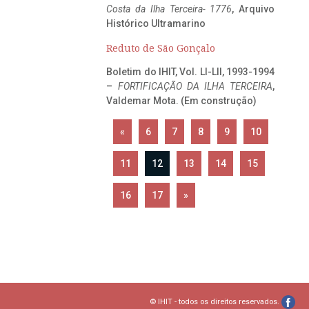
Costa da Ilha Terceira- 1776
, Arquivo
Histórico Ultramarino
Reduto de São Gonçalo
Boletim do IHIT, Vol. LI-LII, 1993-1994
–
FORTIFICAÇÃO DA ILHA TERCEIRA
,
Valdemar Mota. (Em construção)
«
6
7
8
9
10
11
12
13
14
15
16
17
»
© IHIT - todos os direitos reservados.