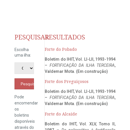
PESQUISAR
RESULTADOS
Forte do Pobado
Escolha
uma ilha:
Boletim do IHIT, Vol. LI-LII, 1993-1994
–
FORTIFICAÇÃO DA ILHA TERCEIRA
,
Valdemar Mota. (Em construção)
Forte dos Preguiçosos
Pesquisar
Boletim do IHIT, Vol. LI-LII, 1993-1994
Pode
–
FORTIFICAÇÃO DA ILHA TERCEIRA
,
encomendar
Valdemar Mota. (Em construção)
os
Forte do Alcaide
boletins
disponíveis
Boletim do IHIT, Vol. XLV, Tomo II,
através do
1987 –
Da poliorcética à fortificação