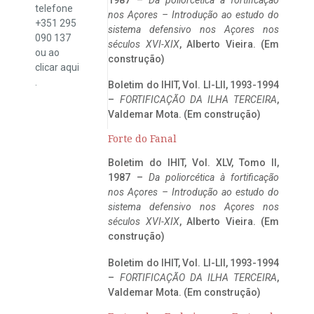
telefone
nos Açores – Introdução ao estudo do
+351 295
sistema defensivo nos Açores nos
090 137
séculos XVI-XIX
, Alberto Vieira. (Em
ou ao
construção)
clicar
aqui
.
Boletim do IHIT, Vol. LI-LII, 1993-1994
–
FORTIFICAÇÃO DA ILHA TERCEIRA
,
Valdemar Mota. (Em construção)
Forte do Fanal
Boletim do IHIT, Vol. XLV, Tomo II,
1987 –
Da poliorcética à fortificação
nos Açores – Introdução ao estudo do
sistema defensivo nos Açores nos
séculos XVI-XIX
, Alberto Vieira. (Em
construção)
Boletim do IHIT, Vol. LI-LII, 1993-1994
–
FORTIFICAÇÃO DA ILHA TERCEIRA
,
Valdemar Mota. (Em construção)