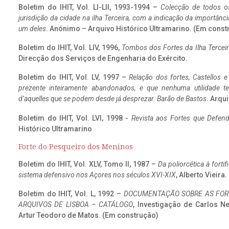
Boletim do IHIT, Vol. LI-LII, 1993-1994 –
Colecção de todos os
jurisdição da cidade na ilha Terceira, com a indicação da importâ
um deles
. Anónimo – Arquivo Histórico Ultramarino. (Em const
Boletim do IHIT, Vol. LIV, 1996,
Tombos dos Fortes da Ilha Terceir
Direcção dos Serviços de Engenharia do Exército.
Boletim do IHIT, Vol. LV, 1997 –
Relação dos fortes, Castellos e
prezente inteiramente abandonados, e que nenhuma utilidade 
d’aquelles que se podem desde já desprezar. Barão de Bastos
. Arqui
Boletim do IHIT, Vol. LVI, 1998 -
Revista aos Fortes que Defend
Histórico Ultramarino
Forte do Pesqueiro dos Meninos
Boletim do IHIT, Vol. XLV, Tomo II, 1987 –
Da poliorcética à fort
sistema defensivo nos Açores nos séculos XVI-XIX
, Alberto Vieira
Boletim do IHIT, Vol. L, 1992 –
DOCUMENTAÇÃO SOBRE AS FORT
ARQUIVOS DE LISBOA – CATÁLOGO
, Investigação de Carlos N
Artur Teodoro de Matos. (Em construção)