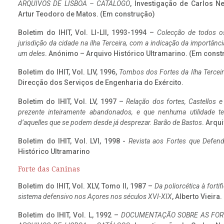
ARQUIVOS DE LISBOA – CATÁLOGO
, Investigação de Carlos N
Artur Teodoro de Matos. (Em construção)
Boletim do IHIT, Vol. LI-LII, 1993-1994 –
Colecção de todos os
jurisdição da cidade na ilha Terceira, com a indicação da importâ
um deles
. Anónimo – Arquivo Histórico Ultramarino. (Em const
Boletim do IHIT, Vol. LIV, 1996,
Tombos dos Fortes da Ilha Terceir
Direcção dos Serviços de Engenharia do Exército.
Boletim do IHIT, Vol. LV, 1997 –
Relação dos fortes, Castellos e
prezente inteiramente abandonados, e que nenhuma utilidade 
d’aquelles que se podem desde já desprezar. Barão de Bastos
. Arqui
Boletim do IHIT, Vol. LVI, 1998 -
Revista aos Fortes que Defend
Histórico Ultramarino
Forte das Caninas
Boletim do IHIT, Vol. XLV, Tomo II, 1987 –
Da poliorcética à fort
sistema defensivo nos Açores nos séculos XVI-XIX
, Alberto Vieira
Boletim do IHIT, Vol. L, 1992 –
DOCUMENTAÇÃO SOBRE AS FORT