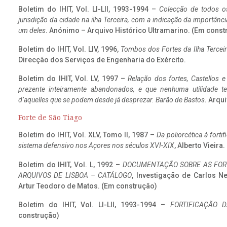
Boletim do IHIT, Vol. LI-LII, 1993-1994 –
Colecção de todos os
jurisdição da cidade na ilha Terceira, com a indicação da importâ
um deles
. Anónimo – Arquivo Histórico Ultramarino. (Em const
Boletim do IHIT, Vol. LIV, 1996,
Tombos dos Fortes da Ilha Terceir
Direcção dos Serviços de Engenharia do Exército.
Boletim do IHIT, Vol. LV, 1997 –
Relação dos fortes, Castellos e
prezente inteiramente abandonados, e que nenhuma utilidade 
d’aquelles que se podem desde já desprezar. Barão de Bastos
. Arqui
Forte de São Tiago
Boletim do IHIT, Vol. XLV, Tomo II, 1987 –
Da poliorcética à fort
sistema defensivo nos Açores nos séculos XVI-XIX
, Alberto Vieira
Boletim do IHIT, Vol. L, 1992 –
DOCUMENTAÇÃO SOBRE AS FORT
ARQUIVOS DE LISBOA – CATÁLOGO
, Investigação de Carlos N
Artur Teodoro de Matos. (Em construção)
Boletim do IHIT, Vol. LI-LII, 1993-1994 –
FORTIFICAÇÃO D
construção)