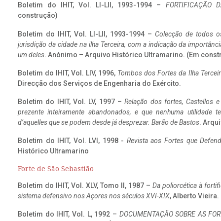
Boletim do IHIT, Vol. LI-LII, 1993-1994 –
FORTIFICAÇÃO D
construção)
Boletim do IHIT, Vol. LI-LII, 1993-1994 –
Colecção de todos os
jurisdição da cidade na ilha Terceira, com a indicação da importâ
um deles
. Anónimo – Arquivo Histórico Ultramarino. (Em const
Boletim do IHIT, Vol. LIV, 1996,
Tombos dos Fortes da Ilha Terceir
Direcção dos Serviços de Engenharia do Exército.
Boletim do IHIT, Vol. LV, 1997 –
Relação dos fortes, Castellos e
prezente inteiramente abandonados, e que nenhuma utilidade 
d’aquelles que se podem desde já desprezar. Barão de Bastos
. Arqui
Boletim do IHIT, Vol. LVI, 1998 -
Revista aos Fortes que Defend
Histórico Ultramarino
Forte de São Sebastião
Boletim do IHIT, Vol. XLV, Tomo II, 1987 –
Da poliorcética à fort
sistema defensivo nos Açores nos séculos XVI-XIX
, Alberto Vieira
Boletim do IHIT, Vol. L, 1992 –
DOCUMENTAÇÃO SOBRE AS FORT