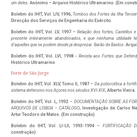
um deles
. Anónimo – Arquivo Histórico Ultramarino. (Em const
Boletim do IHIT, Vol. LIV, 1996,
Tombos dos Fortes da Ilha Terceir
Direcção dos Serviços de Engenharia do Exército.
Boletim do IHIT, Vol. LV, 1997 –
Relação dos fortes, Castellos e
prezente inteiramente abandonados, e que nenhuma utilidade 
d’aquelles que se podem desde já desprezar. Barão de Bastos
. Arqui
Boletim do IHIT, Vol. LVI, 1998 -
Revista aos Fortes que Defend
Histórico Ultramarino
Forte de São Jorge
Boletim do IHIT, Vol. XLV, Tomo II, 1987 –
Da poliorcética à fort
sistema defensivo nos Açores nos séculos XVI-XIX
, Alberto Vieira
Boletim do IHIT, Vol. L, 1992 –
DOCUMENTAÇÃO SOBRE AS FORT
ARQUIVOS DE LISBOA – CATÁLOGO
, Investigação de Carlos N
Artur Teodoro de Matos. (Em construção)
Boletim do IHIT, Vol. LI-LII, 1993-1994 –
FORTIFICAÇÃO D
construção)