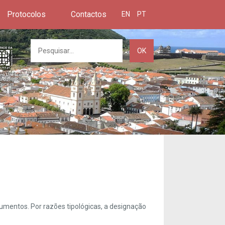
Protocolos
Contactos
EN
PT
OK
umentos. Por razões tipológicas, a designação