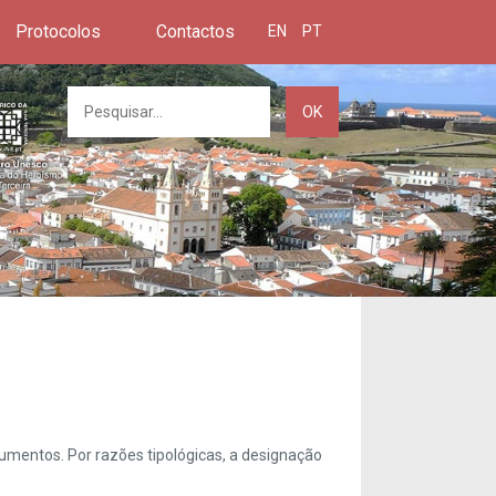
Protocolos
Contactos
EN
PT
OK
umentos. Por razões tipológicas, a designação