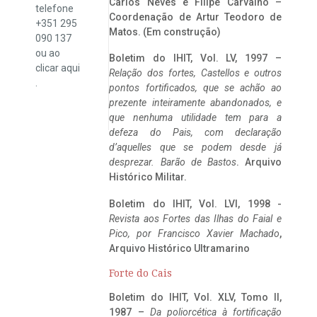
Carlos Neves e Filipe Carvalho –
telefone
Coordenação de Artur Teodoro de
+351 295
Matos. (Em construção)
090 137
ou ao
Boletim do IHIT, Vol. LV, 1997 –
clicar
aqui
Relação dos fortes, Castellos e outros
.
pontos fortificados, que se achão ao
prezente inteiramente abandonados, e
que nenhuma utilidade tem para a
defeza do Pais, com declaração
d’aquelles que se podem desde já
desprezar. Barão de Bastos
. Arquivo
Histórico Militar.
Boletim do IHIT, Vol. LVI, 1998 -
Revista aos Fortes das Ilhas do Faial e
Pico, por Francisco Xavier Machado
,
Arquivo Histórico Ultramarino
Forte do Cais
Boletim do IHIT, Vol. XLV, Tomo II,
1987 –
Da poliorcética à fortificação