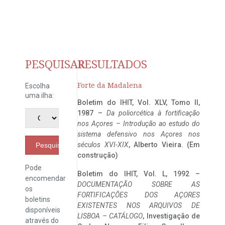
PESQUISAR
RESULTADOS
Forte da Madalena
Escolha
uma ilha:
Boletim do IHIT, Vol. XLV, Tomo II,
1987 –
Da poliorcética à fortificação
nos Açores – Introdução ao estudo do
sistema defensivo nos Açores nos
séculos XVI-XIX
, Alberto Vieira. (Em
Pesquisar
construção)
Pode
Boletim do IHIT, Vol. L, 1992 –
encomendar
DOCUMENTAÇÃO SOBRE AS
os
FORTIFICAÇÕES DOS AÇORES
boletins
EXISTENTES NOS ARQUIVOS DE
disponíveis
LISBOA – CATÁLOGO
, Investigação de
através do