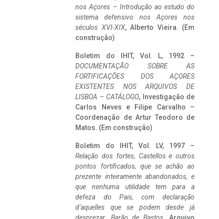
nos Açores – Introdução ao estudo do
sistema defensivo nos Açores nos
séculos XVI-XIX
, Alberto Vieira. (Em
construção)
Boletim do IHIT, Vol. L, 1992 –
DOCUMENTAÇÃO SOBRE AS
FORTIFICAÇÕES DOS AÇORES
EXISTENTES NOS ARQUIVOS DE
LISBOA – CATÁLOGO
, Investigação de
Carlos Neves e Filipe Carvalho –
Coordenação de Artur Teodoro de
Matos. (Em construção)
Boletim do IHIT, Vol. LV, 1997 –
Relação dos fortes, Castellos e outros
pontos fortificados, que se achão ao
prezente inteiramente abandonados, e
que nenhuma utilidade tem para a
defeza do Pais, com declaração
d’aquelles que se podem desde já
desprezar. Barão de Bastos
. Arquivo