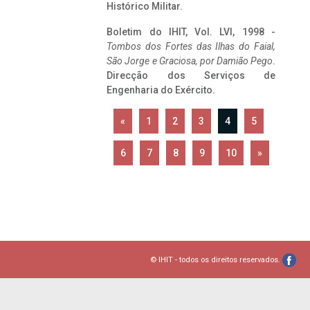
Histórico Militar.
Boletim do IHIT, Vol. LVI, 1998 -
Tombos dos Fortes das Ilhas do Faial,
São Jorge e Graciosa,
por Damião Pego
.
Direcção dos Serviços de
Engenharia do Exército.
«
1
2
3
4
5
6
7
8
9
10
»
© IHIT - todos os direitos reservados.