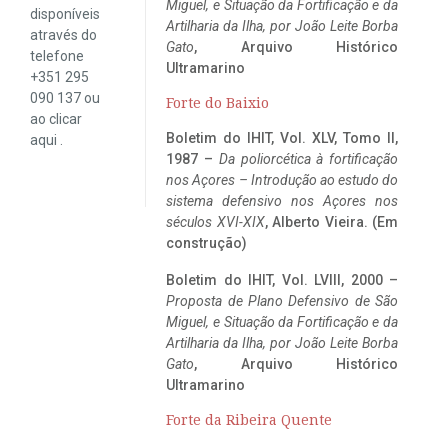
Miguel, e Situação da Fortificação e da
disponíveis
Artilharia da Ilha, por João Leite Borba
através do
Gato
, Arquivo Histórico
telefone
Ultramarino
+351 295
090 137 ou
Forte do Baixio
ao clicar
Boletim do IHIT, Vol. XLV, Tomo II,
aqui
.
1987 –
Da poliorcética à fortificação
nos Açores – Introdução ao estudo do
sistema defensivo nos Açores nos
séculos XVI-XIX
, Alberto Vieira. (Em
construção)
Boletim do IHIT, Vol. LVIII, 2000 –
Proposta de Plano Defensivo de São
Miguel, e Situação da Fortificação e da
Artilharia da Ilha, por João Leite Borba
Gato
, Arquivo Histórico
Ultramarino
Forte da Ribeira Quente