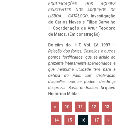
FORTIFICAÇÕES DOS AÇORES
EXISTENTES NOS ARQUIVOS DE
LISBOA – CATÁLOGO
, Investigação
de Carlos Neves e Filipe Carvalho
– Coordenação de Artur Teodoro
de Matos. (Em construção)
Boletim do IHIT, Vol. LV, 1997 –
Relação dos fortes, Castellos e outros
pontos fortificados, que se achão ao
prezente inteiramente abandonados, e
que nenhuma utilidade tem para a
defeza do Pais, com declaração
d’aquelles que se podem desde já
desprezar. Barão de Bastos
. Arquivo
Histórico Militar.
«
10
11
12
13
14
15
16
17
»