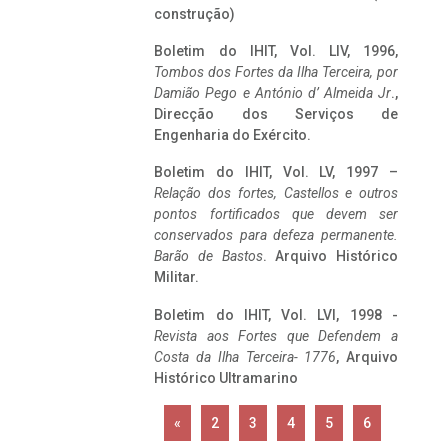
construção)
Boletim do IHIT, Vol. LIV, 1996,
Tombos dos Fortes da Ilha Terceira,
por
Damião Pego e António d’ Almeida Jr
.,
Direcção dos Serviços de
Engenharia do Exército.
Boletim do IHIT, Vol. LV, 1997 –
Relação dos fortes, Castellos e outros
pontos fortificados que devem ser
conservados para defeza permanente.
Barão de Bastos
. Arquivo Histórico
Militar.
Boletim do IHIT, Vol. LVI, 1998 -
Revista aos Fortes que Defendem a
Costa da Ilha Terceira- 1776
, Arquivo
Histórico Ultramarino
«
2
3
4
5
6