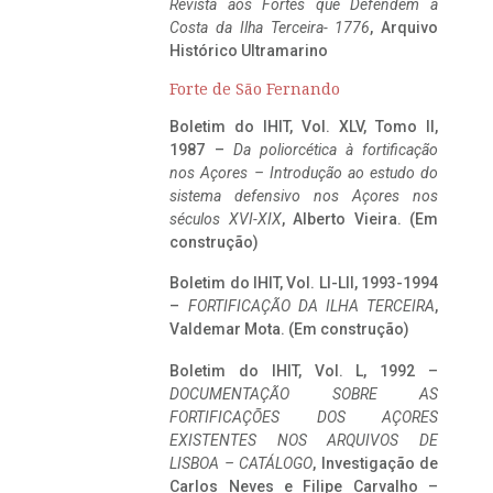
Revista aos Fortes que Defendem a
Costa da Ilha Terceira- 1776
, Arquivo
Histórico Ultramarino
Forte de São Fernando
Boletim do IHIT, Vol. XLV, Tomo II,
1987 –
Da poliorcética à fortificação
nos Açores – Introdução ao estudo do
sistema defensivo nos Açores nos
séculos XVI-XIX
, Alberto Vieira. (Em
construção)
Boletim do IHIT, Vol. LI-LII, 1993-1994
–
FORTIFICAÇÃO DA ILHA TERCEIRA
,
Valdemar Mota. (Em construção)
Boletim do IHIT, Vol. L, 1992 –
DOCUMENTAÇÃO SOBRE AS
FORTIFICAÇÕES DOS AÇORES
EXISTENTES NOS ARQUIVOS DE
LISBOA – CATÁLOGO
, Investigação de
Carlos Neves e Filipe Carvalho –