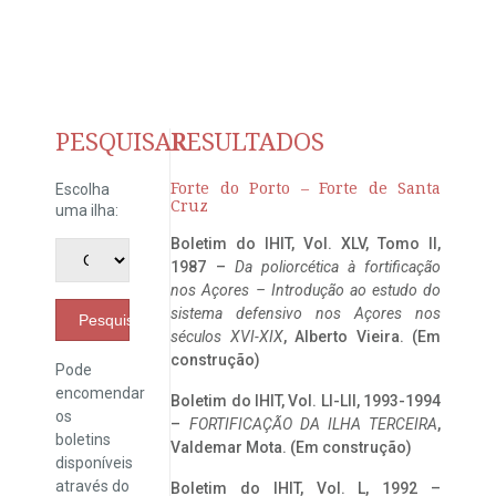
PESQUISAR
RESULTADOS
Forte do Porto – Forte de Santa
Escolha
Cruz
uma ilha:
Boletim do IHIT, Vol. XLV, Tomo II,
1987 –
Da poliorcética à fortificação
nos Açores – Introdução ao estudo do
sistema defensivo nos Açores nos
Pesquisar
séculos XVI-XIX
, Alberto Vieira. (Em
construção)
Pode
encomendar
Boletim do IHIT, Vol. LI-LII, 1993-1994
os
–
FORTIFICAÇÃO DA ILHA TERCEIRA
,
boletins
Valdemar Mota. (Em construção)
disponíveis
através do
Boletim do IHIT, Vol. L, 1992 –