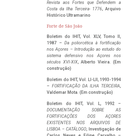
Revista aos Fortes que Defendem a
Costa da Ilha Terceira- 1776
, Arquivo
Histórico Ultramarino
Forte de São João
Boletim do IHIT, Vol. XLV, Tomo II,
1987 –
Da poliorcética à fortificação
nos Açores – Introdução ao estudo do
sistema defensivo nos Açores nos
séculos XVI-XIX
, Alberto Vieira. (Em
construção)
Boletim do IHIT, Vol. LI-LII, 1993-1994
–
FORTIFICAÇÃO DA ILHA TERCEIRA
,
Valdemar Mota. (Em construção)
Boletim do IHIT, Vol. L, 1992 –
DOCUMENTAÇÃO SOBRE AS
FORTIFICAÇÕES DOS AÇORES
EXISTENTES NOS ARQUIVOS DE
LISBOA – CATÁLOGO
, Investigação de
Carlos Neves e Filipe Carvalho –