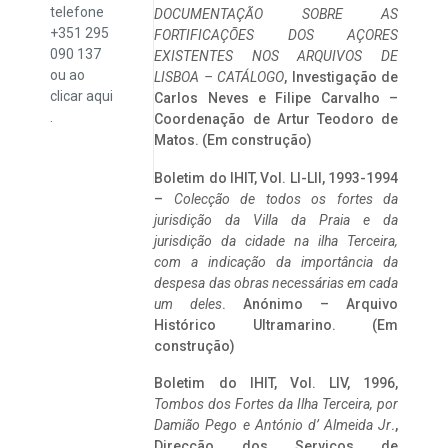
telefone
DOCUMENTAÇÃO SOBRE AS
+351 295
FORTIFICAÇÕES DOS AÇORES
090 137
EXISTENTES NOS ARQUIVOS DE
ou ao
LISBOA – CATÁLOGO
, Investigação de
clicar
aqui
Carlos Neves e Filipe Carvalho –
.
Coordenação de Artur Teodoro de
Matos. (Em construção)
Boletim do IHIT, Vol. LI-LII, 1993-1994
–
Colecção de todos os fortes da
jurisdição da Villa da Praia e da
jurisdição da cidade na ilha Terceira,
com a indicação da importância da
despesa das obras necessárias em cada
um deles
. Anónimo – Arquivo
Histórico Ultramarino. (Em
construção)
Boletim do IHIT, Vol. LIV, 1996,
Tombos dos Fortes da Ilha Terceira,
por
Damião Pego e António d’ Almeida Jr
.,
Direcção dos Serviços de