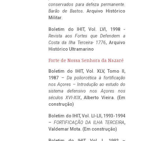
conservados para defeza permanente.
Barão de Bastos
. Arquivo Histórico
Militar.
Boletim do IHIT, Vol. LVI, 1998 -
Revista aos Fortes que Defendem a
Costa da Ilha Terceira- 1776
, Arquivo
Histórico Ultramarino
Forte de Nossa Senhora da Nazaré
Boletim do IHIT, Vol. XLV, Tomo II,
1987 –
Da poliorcética à fortificação
nos Açores – Introdução ao estudo do
sistema defensivo nos Açores nos
séculos XVI-XIX
, Alberto Vieira. (Em
construção)
Boletim do IHIT, Vol. LI-LII, 1993-1994
–
FORTIFICAÇÃO DA ILHA TERCEIRA
,
Valdemar Mota. (Em construção)
Boletim do IHIT, Vol. L, 1992 –