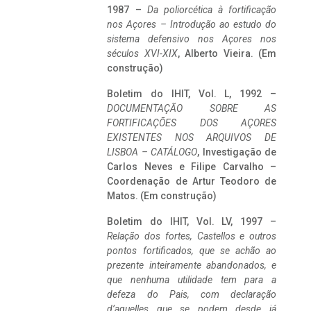
1987 –
Da poliorcética à fortificação
nos Açores – Introdução ao estudo do
sistema defensivo nos Açores nos
séculos XVI-XIX
, Alberto Vieira. (Em
construção)
Boletim do IHIT, Vol. L, 1992 –
DOCUMENTAÇÃO SOBRE AS
FORTIFICAÇÕES DOS AÇORES
EXISTENTES NOS ARQUIVOS DE
LISBOA – CATÁLOGO
, Investigação de
Carlos Neves e Filipe Carvalho –
Coordenação de Artur Teodoro de
Matos. (Em construção)
Boletim do IHIT, Vol. LV, 1997 –
Relação dos fortes, Castellos e outros
pontos fortificados, que se achão ao
prezente inteiramente abandonados, e
que nenhuma utilidade tem para a
defeza do Pais, com declaração
d’aquelles que se podem desde já