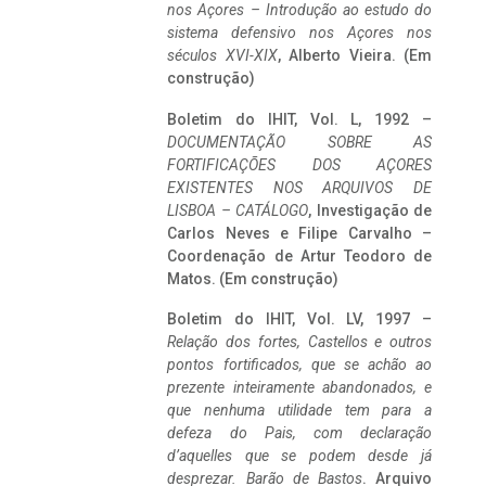
nos Açores – Introdução ao estudo do
sistema defensivo nos Açores nos
séculos XVI-XIX
, Alberto Vieira. (Em
construção)
Boletim do IHIT, Vol. L, 1992 –
DOCUMENTAÇÃO SOBRE AS
FORTIFICAÇÕES DOS AÇORES
EXISTENTES NOS ARQUIVOS DE
LISBOA – CATÁLOGO
, Investigação de
Carlos Neves e Filipe Carvalho –
Coordenação de Artur Teodoro de
Matos. (Em construção)
Boletim do IHIT, Vol. LV, 1997 –
Relação dos fortes, Castellos e outros
pontos fortificados, que se achão ao
prezente inteiramente abandonados, e
que nenhuma utilidade tem para a
defeza do Pais, com declaração
d’aquelles que se podem desde já
desprezar. Barão de Bastos
. Arquivo