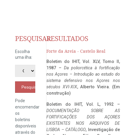
PESQUISAR
RESULTADOS
Forte da Areia - Castelo Real
Escolha
uma ilha:
Boletim do IHIT, Vol. XLV, Tomo II,
1987 –
Da poliorcética à fortificação
nos Açores – Introdução ao estudo do
sistema defensivo nos Açores nos
séculos XVI-XIX
, Alberto Vieira. (Em
Pesquisar
construção)
Pode
Boletim do IHIT, Vol. L, 1992 –
encomendar
DOCUMENTAÇÃO SOBRE AS
os
FORTIFICAÇÕES DOS AÇORES
boletins
EXISTENTES NOS ARQUIVOS DE
disponíveis
LISBOA – CATÁLOGO
, Investigação de
através do