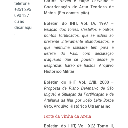
Carlos Neves e Filipe Carvalho –
telefone
Coordenação de Artur Teodoro de
+351 295
Matos. (Em construção)
090 137
ou ao
Boletim do IHIT, Vol. LV, 1997 –
clicar
aqui
Relação dos fortes, Castellos e outros
.
pontos fortificados, que se achão ao
prezente inteiramente abandonados, e
que nenhuma utilidade tem para a
defeza do Pais, com declaração
d’aquelles que se podem desde já
desprezar. Barão de Bastos
. Arquivo
Histórico Militar
Boletim do IHIT, Vol. LVIII, 2000 –
Proposta de Plano Defensivo de São
Miguel, e Situação da Fortificação e da
Artilharia da Ilha, por João Leite Borba
Gato
, Arquivo Histórico Ultramarino
Forte da Vinha da Areia
Boletim do IHIT, Vol. XLV, Tomo II,