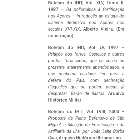
Boletim do IHIT, Vol. XLV, Tomo II,
1987 –
Da poliorcética à fortificação
nos Açores – Introdução ao estudo do
sistema defensivo nos Açores nos
séculos XVI-XIX
, Alberto Vieira. (Em
construção)
Boletim do IHIT, Vol. LV, 1997 –
Relação dos fortes, Castellos e outros
pontos fortificados, que se achão ao
prezente inteiramente abandonados, e
que nenhuma utilidade tem para a
defeza do Pais, com declaração
d’aquelles que se podem desde já
desprezar. Barão de Bastos
. Arquivo
Histórico Militar
Boletim do IHIT, Vol. LVIII, 2000 –
Proposta de Plano Defensivo de São
Miguel, e Situação da Fortificação e da
Artilharia da Ilha, por João Leite Borba
Gato
, Arquivo Histórico Ultramarino