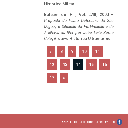
Histórico Militar
Boletim do IHIT, Vol. LVIII, 2000 –
Proposta de Plano Defensivo de São
Miguel, e Situação da Fortificação e da
Artilharia da Ilha, por João Leite Borba
Gato
, Arquivo Histórico Ultramarino
«
8
9
10
11
12
13
14
15
16
17
»
© IHIT - todos os direitos reservados.