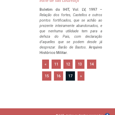
Forte de São Lourenço
Boletim do IHIT, Vol. LV, 1997 –
Relação dos fortes, Castellos e outros
pontos fortificados, que se achão ao
prezente inteiramente abandonados, e
que nenhuma utilidade tem para a
defeza do Pais, com declaração
d’aquelles que se podem desde já
desprezar. Barão de Bastos
. Arquivo
Histórico Militar.
«
11
12
13
14
15
16
17
»