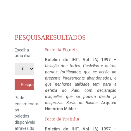
PESQUISAR
RESULTADOS
Forte da Figueira
Escolha
uma ilha:
Boletim do IHIT, Vol. LV, 1997 –
Relação dos fortes, Castellos e outros
pontos fortificados, que se achão ao
prezente inteiramente abandonados, e
que nenhuma utilidade tem para a
Pesquisar
defeza do Pais, com declaração
d’aquelles que se podem desde já
Pode
desprezar. Barão de Bastos
. Arquivo
encomendar
Histórico Militar.
os
boletins
Forte da Prainha
disponíveis
através do
Boletim do IHIT, Vol. LV, 1997 –