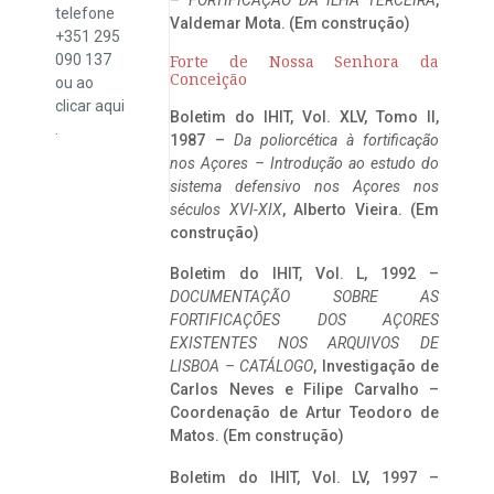
telefone
Valdemar Mota. (Em construção)
+351 295
090 137
Forte de Nossa Senhora da
Conceição
ou ao
clicar
aqui
Boletim do IHIT, Vol. XLV, Tomo II,
.
1987 –
Da poliorcética à fortificação
nos Açores – Introdução ao estudo do
sistema defensivo nos Açores nos
séculos XVI-XIX
, Alberto Vieira. (Em
construção)
Boletim do IHIT, Vol. L, 1992 –
DOCUMENTAÇÃO SOBRE AS
FORTIFICAÇÕES DOS AÇORES
EXISTENTES NOS ARQUIVOS DE
LISBOA – CATÁLOGO
, Investigação de
Carlos Neves e Filipe Carvalho –
Coordenação de Artur Teodoro de
Matos. (Em construção)
Boletim do IHIT, Vol. LV, 1997 –