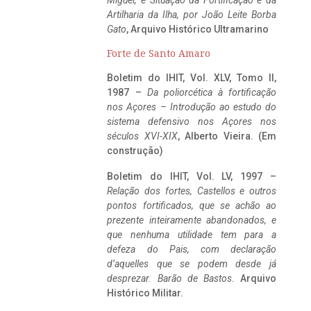
Miguel, e Situação da Fortificação e da
Artilharia da Ilha, por João Leite Borba
Gato
, Arquivo Histórico Ultramarino
Forte de Santo Amaro
Boletim do IHIT, Vol. XLV, Tomo II,
1987 –
Da poliorcética à fortificação
nos Açores – Introdução ao estudo do
sistema defensivo nos Açores nos
séculos XVI-XIX
, Alberto Vieira. (Em
construção)
Boletim do IHIT, Vol. LV, 1997 –
Relação dos fortes, Castellos e outros
pontos fortificados, que se achão ao
prezente inteiramente abandonados, e
que nenhuma utilidade tem para a
defeza do Pais, com declaração
d’aquelles que se podem desde já
desprezar. Barão de Bastos
. Arquivo
Histórico Militar.