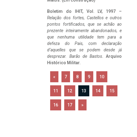
Matos. (Em construção)
Boletim do IHIT, Vol. LV, 1997 –
Relação dos fortes, Castellos e outros
pontos fortificados, que se achão ao
prezente inteiramente abandonados, e
que nenhuma utilidade tem para a
defeza do Pais, com declaração
d’aquelles que se podem desde já
desprezar. Barão de Bastos
. Arquivo
Histórico Militar.
«
7
8
9
10
11
12
13
14
15
16
17
»