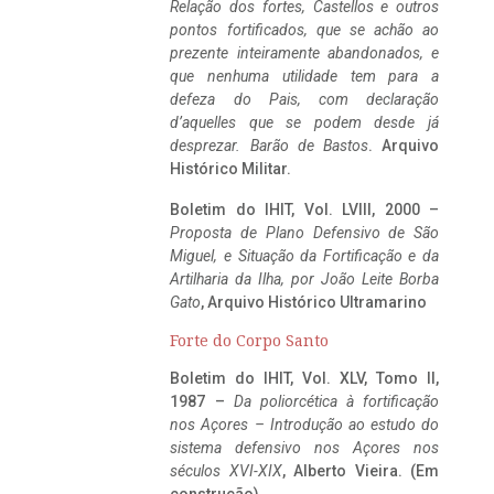
Relação dos fortes, Castellos e outros
pontos fortificados, que se achão ao
prezente inteiramente abandonados, e
que nenhuma utilidade tem para a
defeza do Pais, com declaração
d’aquelles que se podem desde já
desprezar. Barão de Bastos
. Arquivo
Histórico Militar.
Boletim do IHIT, Vol. LVIII, 2000 –
Proposta de Plano Defensivo de São
Miguel, e Situação da Fortificação e da
Artilharia da Ilha, por João Leite Borba
Gato
, Arquivo Histórico Ultramarino
Forte do Corpo Santo
Boletim do IHIT, Vol. XLV, Tomo II,
1987 –
Da poliorcética à fortificação
nos Açores – Introdução ao estudo do
sistema defensivo nos Açores nos
séculos XVI-XIX
, Alberto Vieira. (Em