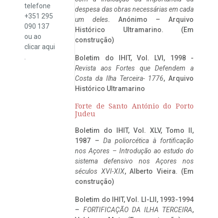
telefone
despesa das obras necessárias em cada
+351 295
um deles
. Anónimo – Arquivo
090 137
Histórico Ultramarino. (Em
ou ao
construção)
clicar
aqui
.
Boletim do IHIT, Vol. LVI, 1998 -
Revista aos Fortes que Defendem a
Costa da Ilha Terceira- 1776
, Arquivo
Histórico Ultramarino
Forte de Santo António do Porto
Judeu
Boletim do IHIT, Vol. XLV, Tomo II,
1987 –
Da poliorcética à fortificação
nos Açores – Introdução ao estudo do
sistema defensivo nos Açores nos
séculos XVI-XIX
, Alberto Vieira. (Em
construção)
Boletim do IHIT, Vol. LI-LII, 1993-1994
–
FORTIFICAÇÃO DA ILHA TERCEIRA
,