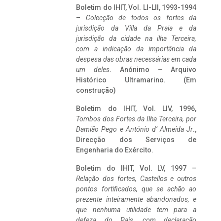
Boletim do IHIT, Vol. LI-LII, 1993-1994
–
Colecção de todos os fortes da
jurisdição da Villa da Praia e da
jurisdição da cidade na ilha Terceira,
com a indicação da importância da
despesa das obras necessárias em cada
um deles
. Anónimo – Arquivo
Histórico Ultramarino. (Em
construção)
Boletim do IHIT, Vol. LIV, 1996,
Tombos dos Fortes da Ilha Terceira,
por
Damião Pego e António d’ Almeida Jr
.,
Direcção dos Serviços de
Engenharia do Exército.
Boletim do IHIT, Vol. LV, 1997 –
Relação dos fortes, Castellos e outros
pontos fortificados, que se achão ao
prezente inteiramente abandonados, e
que nenhuma utilidade tem para a
defeza do Pais, com declaração