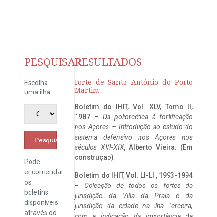
PESQUISAR
RESULTADOS
Forte de Santo António do Porto
Escolha
Martim
uma ilha:
Boletim do IHIT, Vol. XLV, Tomo II,
1987 –
Da poliorcética à fortificação
nos Açores – Introdução ao estudo do
sistema defensivo nos Açores nos
Pesquisar
séculos XVI-XIX
, Alberto Vieira. (Em
construção)
Pode
encomendar
Boletim do IHIT, Vol. LI-LII, 1993-1994
os
–
Colecção de todos os fortes da
boletins
jurisdição da Villa da Praia e da
disponíveis
jurisdição da cidade na ilha Terceira,
através do
com a indicação da importância da