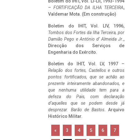
Boletim do IHIT, Vol. LI-LII, 1993-1994
–
FORTIFICAÇÃO DA ILHA TERCEIRA
,
Valdemar Mota. (Em construção)
Boletim do IHIT, Vol. LIV, 1996,
Tombos dos Fortes da Ilha Terceira,
por
Damião Pego e António d’ Almeida Jr
.,
Direcção dos Serviços de
Engenharia do Exército.
Boletim do IHIT, Vol. LV, 1997 –
Relação dos fortes, Castellos e outros
pontos fortificados, que se achão ao
prezente inteiramente abandonados, e
que nenhuma utilidade tem para a
defeza do Pais, com declaração
d’aquelles que se podem desde já
desprezar. Barão de Bastos
. Arquivo
Histórico Militar.
«
3
4
5
6
7