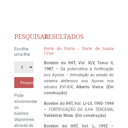
PESQUISAR
RESULTADOS
Forte do Porto – Forte de Santa
Escolha
Cruz
uma ilha:
Boletim do IHIT, Vol. XLV, Tomo II,
1987 –
Da poliorcética à fortificação
nos Açores – Introdução ao estudo do
sistema defensivo nos Açores nos
Pesquisar
séculos XVI-XIX
, Alberto Vieira. (Em
construção)
Pode
encomendar
Boletim do IHIT, Vol. LI-LII, 1993-1994
os
–
FORTIFICAÇÃO DA ILHA TERCEIRA
,
boletins
Valdemar Mota. (Em construção)
disponíveis
através do
Boletim do IHIT, Vol. L, 1992 –