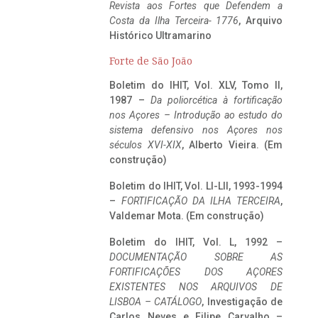
Revista aos Fortes que Defendem a
Costa da Ilha Terceira- 1776
, Arquivo
Histórico Ultramarino
Forte de São João
Boletim do IHIT, Vol. XLV, Tomo II,
1987 –
Da poliorcética à fortificação
nos Açores – Introdução ao estudo do
sistema defensivo nos Açores nos
séculos XVI-XIX
, Alberto Vieira. (Em
construção)
Boletim do IHIT, Vol. LI-LII, 1993-1994
–
FORTIFICAÇÃO DA ILHA TERCEIRA
,
Valdemar Mota. (Em construção)
Boletim do IHIT, Vol. L, 1992 –
DOCUMENTAÇÃO SOBRE AS
FORTIFICAÇÕES DOS AÇORES
EXISTENTES NOS ARQUIVOS DE
LISBOA – CATÁLOGO
, Investigação de
Carlos Neves e Filipe Carvalho –