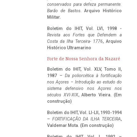
conservados para defeza permanente.
Barão de Bastos
. Arquivo Histórico
Militar.
Boletim do IHIT, Vol. LVI, 1998 -
Revista aos Fortes que Defendem a
Costa da Ilha Terceira- 1776
, Arquivo
Histórico Ultramarino
Forte de Nossa Senhora da Nazaré
Boletim do IHIT, Vol. XLV, Tomo II,
1987 –
Da poliorcética à fortificação
nos Açores – Introdução ao estudo do
sistema defensivo nos Açores nos
séculos XVI-XIX
, Alberto Vieira. (Em
construção)
Boletim do IHIT, Vol. LI-LII, 1993-1994
–
FORTIFICAÇÃO DA ILHA TERCEIRA
,
Valdemar Mota. (Em construção)
Boletim do IHIT, Vol. L, 1992 –