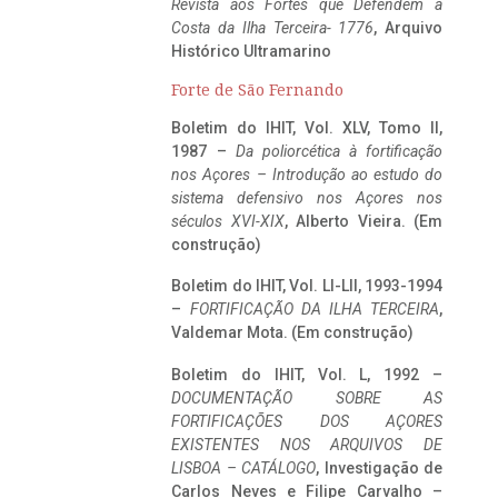
Revista aos Fortes que Defendem a
Costa da Ilha Terceira- 1776
, Arquivo
Histórico Ultramarino
Forte de São Fernando
Boletim do IHIT, Vol. XLV, Tomo II,
1987 –
Da poliorcética à fortificação
nos Açores – Introdução ao estudo do
sistema defensivo nos Açores nos
séculos XVI-XIX
, Alberto Vieira. (Em
construção)
Boletim do IHIT, Vol. LI-LII, 1993-1994
–
FORTIFICAÇÃO DA ILHA TERCEIRA
,
Valdemar Mota. (Em construção)
Boletim do IHIT, Vol. L, 1992 –
DOCUMENTAÇÃO SOBRE AS
FORTIFICAÇÕES DOS AÇORES
EXISTENTES NOS ARQUIVOS DE
LISBOA – CATÁLOGO
, Investigação de
Carlos Neves e Filipe Carvalho –