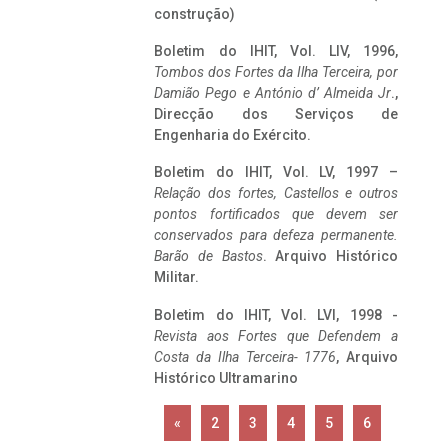
construção)
Boletim do IHIT, Vol. LIV, 1996,
Tombos dos Fortes da Ilha Terceira,
por
Damião Pego e António d’ Almeida Jr
.,
Direcção dos Serviços de
Engenharia do Exército.
Boletim do IHIT, Vol. LV, 1997 –
Relação dos fortes, Castellos e outros
pontos fortificados que devem ser
conservados para defeza permanente.
Barão de Bastos
. Arquivo Histórico
Militar.
Boletim do IHIT, Vol. LVI, 1998 -
Revista aos Fortes que Defendem a
Costa da Ilha Terceira- 1776
, Arquivo
Histórico Ultramarino
«
2
3
4
5
6