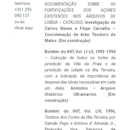
telefone
DOCUMENTAÇÃO SOBRE AS
+351 295
FORTIFICAÇÕES DOS AÇORES
090 137
EXISTENTES NOS ARQUIVOS DE
ou ao
LISBOA – CATÁLOGO
, Investigação de
clicar
aqui
Carlos Neves e Filipe Carvalho –
.
Coordenação de Artur Teodoro de
Matos. (Em construção)
Boletim do IHIT, Vol. LI-LII, 1993-1994
–
Colecção de todos os fortes da
jurisdição da Villa da Praia e da
jurisdição da cidade na ilha Terceira,
com a indicação da importância da
despesa das obras necessárias em cada
um deles
. Anónimo – Arquivo
Histórico Ultramarino. (Em
construção)
Boletim do IHIT, Vol. LIV, 1996,
Tombos dos Fortes da Ilha Terceira,
por
Damião Pego e António d’ Almeida Jr
.,
Direcção dos Serviços de