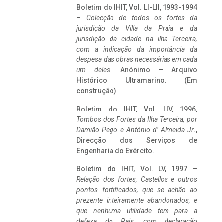
Boletim do IHIT, Vol. LI-LII, 1993-1994
–
Colecção de todos os fortes da
jurisdição da Villa da Praia e da
jurisdição da cidade na ilha Terceira,
com a indicação da importância da
despesa das obras necessárias em cada
um deles
. Anónimo – Arquivo
Histórico Ultramarino. (Em
construção)
Boletim do IHIT, Vol. LIV, 1996,
Tombos dos Fortes da Ilha Terceira,
por
Damião Pego e António d’ Almeida Jr
.,
Direcção dos Serviços de
Engenharia do Exército.
Boletim do IHIT, Vol. LV, 1997 –
Relação dos fortes, Castellos e outros
pontos fortificados, que se achão ao
prezente inteiramente abandonados, e
que nenhuma utilidade tem para a
defeza do Pais, com declaração