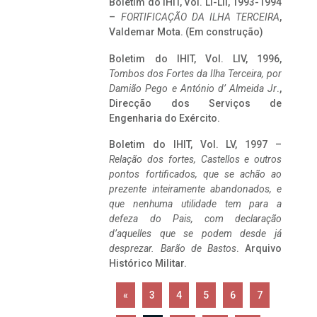
Boletim do IHIT, Vol. LI-LII, 1993-1994
–
FORTIFICAÇÃO DA ILHA TERCEIRA
,
Valdemar Mota. (Em construção)
Boletim do IHIT, Vol. LIV, 1996,
Tombos dos Fortes da Ilha Terceira,
por
Damião Pego e António d’ Almeida Jr
.,
Direcção dos Serviços de
Engenharia do Exército.
Boletim do IHIT, Vol. LV, 1997 –
Relação dos fortes, Castellos e outros
pontos fortificados, que se achão ao
prezente inteiramente abandonados, e
que nenhuma utilidade tem para a
defeza do Pais, com declaração
d’aquelles que se podem desde já
desprezar. Barão de Bastos
. Arquivo
Histórico Militar.
«
3
4
5
6
7