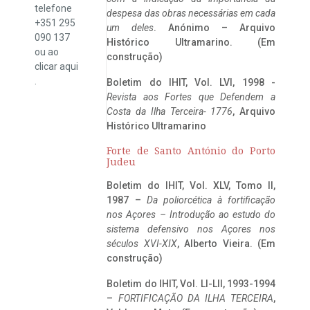
telefone
despesa das obras necessárias em cada
+351 295
um deles
. Anónimo – Arquivo
090 137
Histórico Ultramarino. (Em
ou ao
construção)
clicar
aqui
.
Boletim do IHIT, Vol. LVI, 1998 -
Revista aos Fortes que Defendem a
Costa da Ilha Terceira- 1776
, Arquivo
Histórico Ultramarino
Forte de Santo António do Porto
Judeu
Boletim do IHIT, Vol. XLV, Tomo II,
1987 –
Da poliorcética à fortificação
nos Açores – Introdução ao estudo do
sistema defensivo nos Açores nos
séculos XVI-XIX
, Alberto Vieira. (Em
construção)
Boletim do IHIT, Vol. LI-LII, 1993-1994
–
FORTIFICAÇÃO DA ILHA TERCEIRA
,