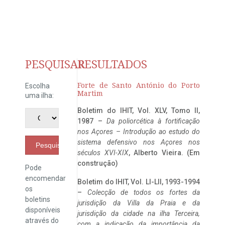
PESQUISAR
RESULTADOS
Forte de Santo António do Porto
Escolha
Martim
uma ilha:
Boletim do IHIT, Vol. XLV, Tomo II,
1987 –
Da poliorcética à fortificação
nos Açores – Introdução ao estudo do
sistema defensivo nos Açores nos
Pesquisar
séculos XVI-XIX
, Alberto Vieira. (Em
construção)
Pode
encomendar
Boletim do IHIT, Vol. LI-LII, 1993-1994
os
–
Colecção de todos os fortes da
boletins
jurisdição da Villa da Praia e da
disponíveis
jurisdição da cidade na ilha Terceira,
através do
com a indicação da importância da