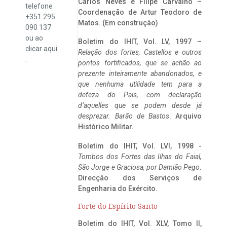
Carlos Neves e Filipe Carvalho –
telefone
Coordenação de Artur Teodoro de
+351 295
Matos. (Em construção)
090 137
ou ao
Boletim do IHIT, Vol. LV, 1997 –
clicar
aqui
Relação dos fortes, Castellos e outros
.
pontos fortificados, que se achão ao
prezente inteiramente abandonados, e
que nenhuma utilidade tem para a
defeza do Pais, com declaração
d’aquelles que se podem desde já
desprezar. Barão de Bastos
. Arquivo
Histórico Militar.
Boletim do IHIT, Vol. LVI, 1998 -
Tombos dos Fortes das Ilhas do Faial,
São Jorge e Graciosa,
por Damião Pego
.
Direcção dos Serviços de
Engenharia do Exército.
Forte do Espírito Santo
Boletim do IHIT, Vol. XLV, Tomo II,