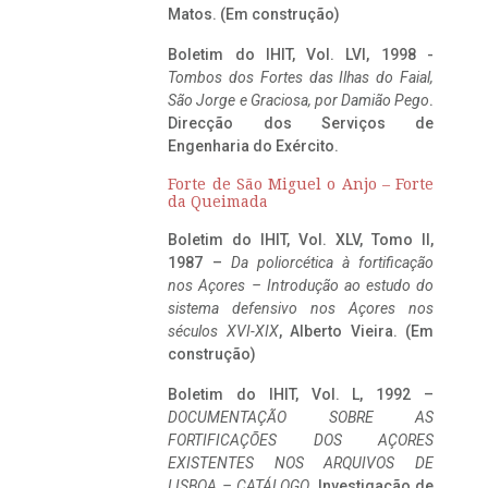
Matos. (Em construção)
Boletim do IHIT, Vol. LVI, 1998 -
Tombos dos Fortes das Ilhas do Faial,
São Jorge e Graciosa,
por Damião Pego
.
Direcção dos Serviços de
Engenharia do Exército.
Forte de São Miguel o Anjo – Forte
da Queimada
Boletim do IHIT, Vol. XLV, Tomo II,
1987 –
Da poliorcética à fortificação
nos Açores – Introdução ao estudo do
sistema defensivo nos Açores nos
séculos XVI-XIX
, Alberto Vieira. (Em
construção)
Boletim do IHIT, Vol. L, 1992 –
DOCUMENTAÇÃO SOBRE AS
FORTIFICAÇÕES DOS AÇORES
EXISTENTES NOS ARQUIVOS DE
LISBOA – CATÁLOGO
, Investigação de