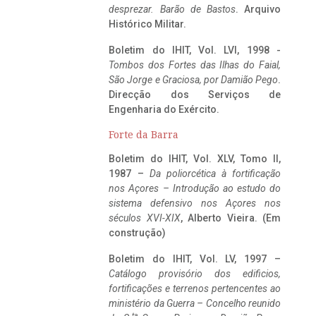
desprezar. Barão de Bastos
. Arquivo
Histórico Militar.
Boletim do IHIT, Vol. LVI, 1998 -
Tombos dos Fortes das Ilhas do Faial,
São Jorge e Graciosa,
por Damião Pego
.
Direcção dos Serviços de
Engenharia do Exército.
Forte da Barra
Boletim do IHIT, Vol. XLV, Tomo II,
1987 –
Da poliorcética à fortificação
nos Açores – Introdução ao estudo do
sistema defensivo nos Açores nos
séculos XVI-XIX
, Alberto Vieira. (Em
construção)
Boletim do IHIT, Vol. LV, 1997 –
Catálogo provisório dos edificios,
fortificações e terrenos pertencentes ao
ministério da Guerra – Concelho reunido
ta