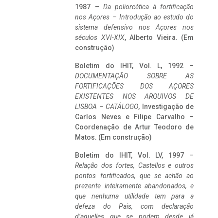
1987 –
Da poliorcética à fortificação
nos Açores – Introdução ao estudo do
sistema defensivo nos Açores nos
séculos XVI-XIX
, Alberto Vieira. (Em
construção)
Boletim do IHIT, Vol. L, 1992 –
DOCUMENTAÇÃO SOBRE AS
FORTIFICAÇÕES DOS AÇORES
EXISTENTES NOS ARQUIVOS DE
LISBOA – CATÁLOGO
, Investigação de
Carlos Neves e Filipe Carvalho –
Coordenação de Artur Teodoro de
Matos. (Em construção)
Boletim do IHIT, Vol. LV, 1997 –
Relação dos fortes, Castellos e outros
pontos fortificados, que se achão ao
prezente inteiramente abandonados, e
que nenhuma utilidade tem para a
defeza do Pais, com declaração
d’aquelles que se podem desde já