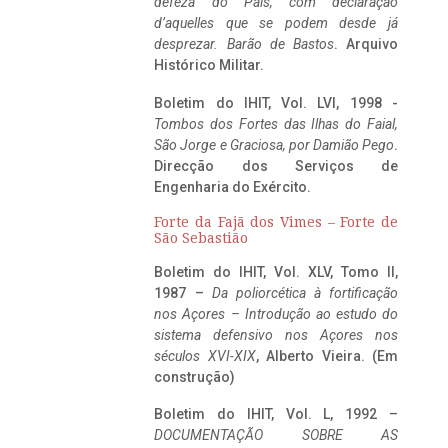
defeza do Pais, com declaração
d’aquelles que se podem desde já
desprezar. Barão de Bastos
. Arquivo
Histórico Militar.
Boletim do IHIT, Vol. LVI, 1998 -
Tombos dos Fortes das Ilhas do Faial,
São Jorge e Graciosa,
por Damião Pego
.
Direcção dos Serviços de
Engenharia do Exército.
Forte da Fajã dos Vimes – Forte de
São Sebastião
Boletim do IHIT, Vol. XLV, Tomo II,
1987 –
Da poliorcética à fortificação
nos Açores – Introdução ao estudo do
sistema defensivo nos Açores nos
séculos XVI-XIX
, Alberto Vieira. (Em
construção)
Boletim do IHIT, Vol. L, 1992 –
DOCUMENTAÇÃO SOBRE AS