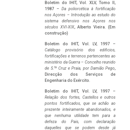
Boletim do IHIT, Vol. XLV, Tomo II,
1987 –
Da poliorcética à fortificação
nos Açores – Introdução ao estudo do
sistema defensivo nos Açores nos
séculos XVI-XIX
, Alberto Vieira. (Em
construção)
Boletim do IHIT, Vol. LV, 1997 –
Catálogo provisório dos edificios,
fortificações e terrenos pertencentes ao
ministério da Guerra – Concelho reunido
ta
de S.
Cruz e Praia, por Damião Pego
,
Direcção dos Serviços de
Engenharia do Exército.
Boletim do IHIT, Vol. LV, 1997 –
Relação dos fortes, Castellos e outros
pontos fortificados, que se achão ao
prezente inteiramente abandonados, e
que nenhuma utilidade tem para a
defeza do Pais, com declaração
daquelles que se podem desde já