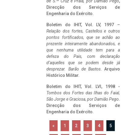
de S.
Cruz e Praia, por Damião Pego
,
Direcção dos Serviços de
Engenharia do Exército.
Boletim do IHIT, Vol. LV, 1997 –
Relação dos fortes, Castellos e outros
pontos fortificados, que se achão ao
prezente inteiramente abandonados, e
que nenhuma utilidade tem para a
defeza do Pais, com declaração
d’aquelles que se podem desde já
desprezar. Barão de Bastos
. Arquivo
Histórico Militar.
Boletim do IHIT, Vol. LVI, 1998 -
Tombos dos Fortes das Ilhas do Faial,
São Jorge e Graciosa,
por Damião Pego
.
Direcção dos Serviços de
Engenharia do Exército.
«
1
2
3
4
5