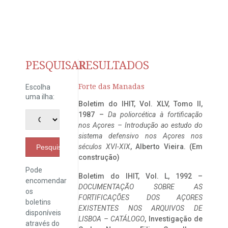
PESQUISAR
RESULTADOS
Forte das Manadas
Escolha
uma ilha:
Boletim do IHIT, Vol. XLV, Tomo II,
1987 –
Da poliorcética à fortificação
nos Açores – Introdução ao estudo do
sistema defensivo nos Açores nos
séculos XVI-XIX
, Alberto Vieira. (Em
Pesquisar
construção)
Pode
Boletim do IHIT, Vol. L, 1992 –
encomendar
DOCUMENTAÇÃO SOBRE AS
os
FORTIFICAÇÕES DOS AÇORES
boletins
EXISTENTES NOS ARQUIVOS DE
disponíveis
LISBOA – CATÁLOGO
, Investigação de
através do