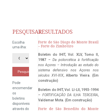
PESQUISAR
RESULTADOS
Forte de São Diogo do Monte Brasil
Escolha
– Forte do Zimbreiro
uma ilha:
Boletim do IHIT, Vol. XLV, Tomo II,
1987 –
Da poliorcética à fortificação
nos Açores – Introdução ao estudo do
sistema defensivo nos Açores nos
Pesquisar
séculos XVI-XIX
, Alberto Vieira. (Em
construção)
Pode
encomendar
Boletim do IHIT, Vol. LI-LII, 1993-1994
os
–
FORTIFICAÇÃO DA ILHA TERCEIRA
,
boletins
Valdemar Mota. (Em construção)
disponíveis
através do
Forte de São Benedito do Monte