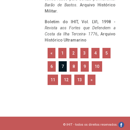
Barão de Bastos
. Arquivo Histórico
Militar.
Boletim do IHIT, Vol. LVI, 1998 -
Revista aos Fortes que Defendem a
Costa da Ilha Terceira- 1776
, Arquivo
Histórico Ultramarino
«
1
2
3
4
5
6
7
8
9
10
11
12
13
»
© IHIT - todos os direitos reservados.