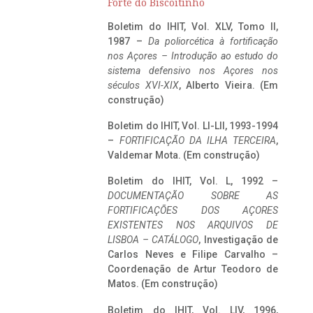
Forte do Biscoitinho
Boletim do IHIT, Vol. XLV, Tomo II,
1987 –
Da poliorcética à fortificação
nos Açores – Introdução ao estudo do
sistema defensivo nos Açores nos
séculos XVI-XIX
, Alberto Vieira. (Em
construção)
Boletim do IHIT, Vol. LI-LII, 1993-1994
–
FORTIFICAÇÃO DA ILHA TERCEIRA
,
Valdemar Mota. (Em construção)
Boletim do IHIT, Vol. L, 1992 –
DOCUMENTAÇÃO SOBRE AS
FORTIFICAÇÕES DOS AÇORES
EXISTENTES NOS ARQUIVOS DE
LISBOA – CATÁLOGO
, Investigação de
Carlos Neves e Filipe Carvalho –
Coordenação de Artur Teodoro de
Matos. (Em construção)
Boletim do IHIT, Vol. LIV, 1996,