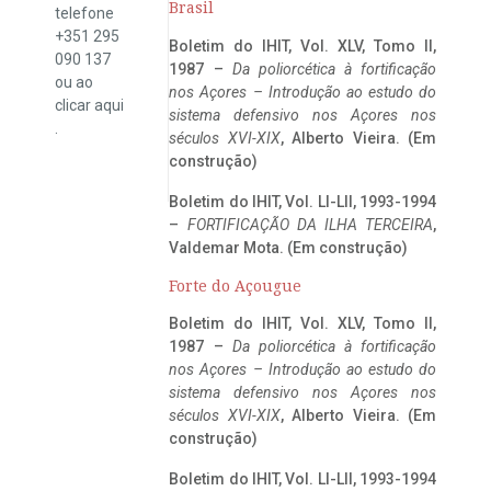
Brasil
telefone
+351 295
Boletim do IHIT, Vol. XLV, Tomo II,
090 137
1987 –
Da poliorcética à fortificação
ou ao
nos Açores – Introdução ao estudo do
clicar
aqui
sistema defensivo nos Açores nos
.
séculos XVI-XIX
, Alberto Vieira. (Em
construção)
Boletim do IHIT, Vol. LI-LII, 1993-1994
–
FORTIFICAÇÃO DA ILHA TERCEIRA
,
Valdemar Mota. (Em construção)
Forte do Açougue
Boletim do IHIT, Vol. XLV, Tomo II,
1987 –
Da poliorcética à fortificação
nos Açores – Introdução ao estudo do
sistema defensivo nos Açores nos
séculos XVI-XIX
, Alberto Vieira. (Em
construção)
Boletim do IHIT, Vol. LI-LII, 1993-1994