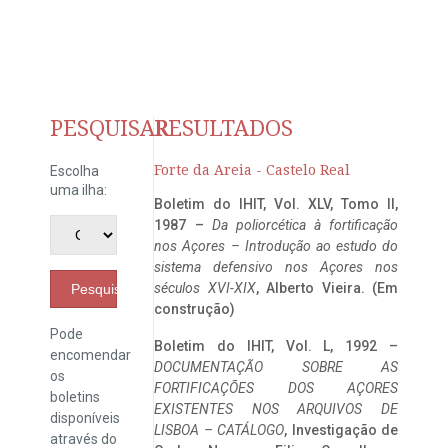
PESQUISAR
RESULTADOS
Forte da Areia - Castelo Real
Escolha
uma ilha:
Boletim do IHIT, Vol. XLV, Tomo II,
1987 –
Da poliorcética à fortificação
nos Açores – Introdução ao estudo do
sistema defensivo nos Açores nos
séculos XVI-XIX
, Alberto Vieira. (Em
Pesquisar
construção)
Pode
Boletim do IHIT, Vol. L, 1992 –
encomendar
DOCUMENTAÇÃO SOBRE AS
os
FORTIFICAÇÕES DOS AÇORES
boletins
EXISTENTES NOS ARQUIVOS DE
disponíveis
LISBOA – CATÁLOGO
, Investigação de
através do