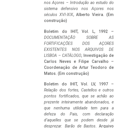
nos Açores – Introdução ao estudo do
sistema defensivo nos Açores nos
séculos XVI-XIX
, Alberto Vieira. (Em
construção)
Boletim do IHIT, Vol. L, 1992 –
DOCUMENTAÇÃO SOBRE AS
FORTIFICAÇÕES DOS AÇORES
EXISTENTES NOS ARQUIVOS DE
LISBOA – CATÁLOGO
, Investigação de
Carlos Neves e Filipe Carvalho –
Coordenação de Artur Teodoro de
Matos. (Em construção)
Boletim do IHIT, Vol. LV, 1997 –
Relação dos fortes, Castellos e outros
pontos fortificados, que se achão ao
prezente inteiramente abandonados, e
que nenhuma utilidade tem para a
defeza do Pais, com declaração
d’aquelles que se podem desde já
desprezar. Barão de Bastos
. Arquivo