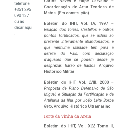
Carlos Neves e Filipe Carvalho –
telefone
Coordenação de Artur Teodoro de
+351 295
Matos. (Em construção)
090 137
ou ao
Boletim do IHIT, Vol. LV, 1997 –
clicar
aqui
Relação dos fortes, Castellos e outros
.
pontos fortificados, que se achão ao
prezente inteiramente abandonados, e
que nenhuma utilidade tem para a
defeza do Pais, com declaração
d’aquelles que se podem desde já
desprezar. Barão de Bastos
. Arquivo
Histórico Militar
Boletim do IHIT, Vol. LVIII, 2000 –
Proposta de Plano Defensivo de São
Miguel, e Situação da Fortificação e da
Artilharia da Ilha, por João Leite Borba
Gato
, Arquivo Histórico Ultramarino
Forte da Vinha da Areia
Boletim do IHIT, Vol. XLV, Tomo II,