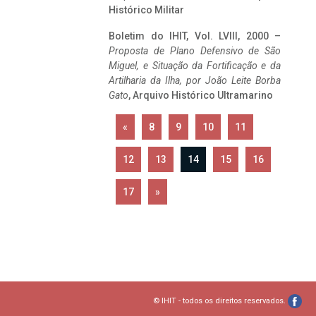
Histórico Militar
Boletim do IHIT, Vol. LVIII, 2000 –
Proposta de Plano Defensivo de São
Miguel, e Situação da Fortificação e da
Artilharia da Ilha, por João Leite Borba
Gato
, Arquivo Histórico Ultramarino
«
8
9
10
11
12
13
14
15
16
17
»
© IHIT - todos os direitos reservados.