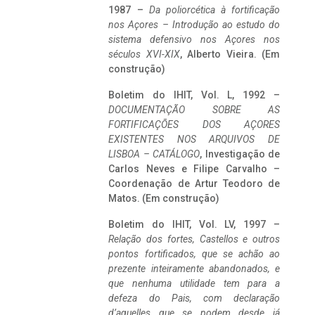
1987 –
Da poliorcética à fortificação
nos Açores – Introdução ao estudo do
sistema defensivo nos Açores nos
séculos XVI-XIX
, Alberto Vieira. (Em
construção)
Boletim do IHIT, Vol. L, 1992 –
DOCUMENTAÇÃO SOBRE AS
FORTIFICAÇÕES DOS AÇORES
EXISTENTES NOS ARQUIVOS DE
LISBOA – CATÁLOGO
, Investigação de
Carlos Neves e Filipe Carvalho –
Coordenação de Artur Teodoro de
Matos. (Em construção)
Boletim do IHIT, Vol. LV, 1997 –
Relação dos fortes, Castellos e outros
pontos fortificados, que se achão ao
prezente inteiramente abandonados, e
que nenhuma utilidade tem para a
defeza do Pais, com declaração
d’aquelles que se podem desde já