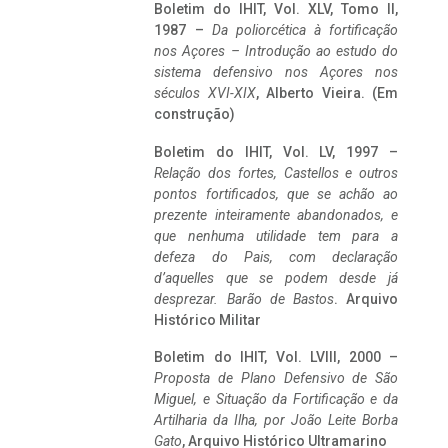
Boletim do IHIT, Vol. XLV, Tomo II,
1987 –
Da poliorcética à fortificação
nos Açores – Introdução ao estudo do
sistema defensivo nos Açores nos
séculos XVI-XIX
, Alberto Vieira. (Em
construção)
Boletim do IHIT, Vol. LV, 1997 –
Relação dos fortes, Castellos e outros
pontos fortificados, que se achão ao
prezente inteiramente abandonados, e
que nenhuma utilidade tem para a
defeza do Pais, com declaração
d’aquelles que se podem desde já
desprezar. Barão de Bastos
. Arquivo
Histórico Militar
Boletim do IHIT, Vol. LVIII, 2000 –
Proposta de Plano Defensivo de São
Miguel, e Situação da Fortificação e da
Artilharia da Ilha, por João Leite Borba
Gato
, Arquivo Histórico Ultramarino