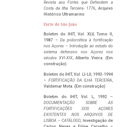
Revista aos Fortes que Defendem a
Costa da Ilha Terceira- 1776
, Arquivo
Histórico Ultramarino
Forte de São João
Boletim do IHIT, Vol. XLV, Tomo II,
1987 –
Da poliorcética à fortificação
nos Açores – Introdução ao estudo do
sistema defensivo nos Açores nos
séculos XVI-XIX
, Alberto Vieira. (Em
construção)
Boletim do IHIT, Vol. LI-LII, 1993-1994
–
FORTIFICAÇÃO DA ILHA TERCEIRA
,
Valdemar Mota. (Em construção)
Boletim do IHIT, Vol. L, 1992 –
DOCUMENTAÇÃO SOBRE AS
FORTIFICAÇÕES DOS AÇORES
EXISTENTES NOS ARQUIVOS DE
LISBOA – CATÁLOGO
, Investigação de
Carlos Neves e Filipe Carvalho –