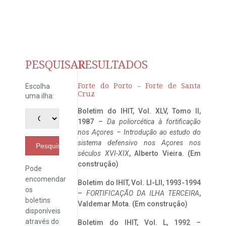
PESQUISAR
RESULTADOS
Forte do Porto – Forte de Santa
Escolha
Cruz
uma ilha:
Boletim do IHIT, Vol. XLV, Tomo II,
1987 –
Da poliorcética à fortificação
nos Açores – Introdução ao estudo do
sistema defensivo nos Açores nos
Pesquisar
séculos XVI-XIX
, Alberto Vieira. (Em
construção)
Pode
encomendar
Boletim do IHIT, Vol. LI-LII, 1993-1994
os
–
FORTIFICAÇÃO DA ILHA TERCEIRA
,
boletins
Valdemar Mota. (Em construção)
disponíveis
através do
Boletim do IHIT, Vol. L, 1992 –