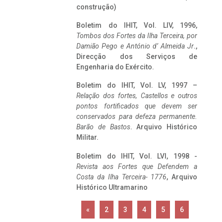
construção)
Boletim do IHIT, Vol. LIV, 1996,
Tombos dos Fortes da Ilha Terceira,
por
Damião Pego e António d’ Almeida Jr
.,
Direcção dos Serviços de
Engenharia do Exército.
Boletim do IHIT, Vol. LV, 1997 –
Relação dos fortes, Castellos e outros
pontos fortificados que devem ser
conservados para defeza permanente.
Barão de Bastos
. Arquivo Histórico
Militar.
Boletim do IHIT, Vol. LVI, 1998 -
Revista aos Fortes que Defendem a
Costa da Ilha Terceira- 1776
, Arquivo
Histórico Ultramarino
«
2
3
4
5
6