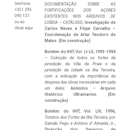
telefone
DOCUMENTAÇÃO SOBRE AS
+351 295
FORTIFICAÇÕES DOS AÇORES
090 137
EXISTENTES NOS ARQUIVOS DE
ou ao
LISBOA – CATÁLOGO
, Investigação de
clicar
aqui
Carlos Neves e Filipe Carvalho –
.
Coordenação de Artur Teodoro de
Matos. (Em construção)
Boletim do IHIT, Vol. LI-LII, 1993-1994
–
Colecção de todos os fortes da
jurisdição da Villa da Praia e da
jurisdição da cidade na ilha Terceira,
com a indicação da importância da
despesa das obras necessárias em cada
um deles
. Anónimo – Arquivo
Histórico Ultramarino. (Em
construção)
Boletim do IHIT, Vol. LIV, 1996,
Tombos dos Fortes da Ilha Terceira,
por
Damião Pego e António d’ Almeida Jr
.,
Direcção dos Serviços de