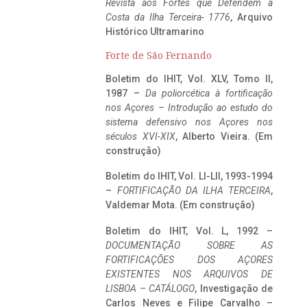
Revista aos Fortes que Defendem a
Costa da Ilha Terceira- 1776
, Arquivo
Histórico Ultramarino
Forte de São Fernando
Boletim do IHIT, Vol. XLV, Tomo II,
1987 –
Da poliorcética à fortificação
nos Açores – Introdução ao estudo do
sistema defensivo nos Açores nos
séculos XVI-XIX
, Alberto Vieira. (Em
construção)
Boletim do IHIT, Vol. LI-LII, 1993-1994
–
FORTIFICAÇÃO DA ILHA TERCEIRA
,
Valdemar Mota. (Em construção)
Boletim do IHIT, Vol. L, 1992 –
DOCUMENTAÇÃO SOBRE AS
FORTIFICAÇÕES DOS AÇORES
EXISTENTES NOS ARQUIVOS DE
LISBOA – CATÁLOGO
, Investigação de
Carlos Neves e Filipe Carvalho –