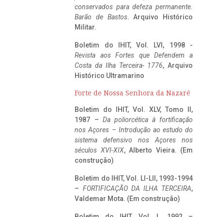
conservados para defeza permanente.
Barão de Bastos
. Arquivo Histórico
Militar.
Boletim do IHIT, Vol. LVI, 1998 -
Revista aos Fortes que Defendem a
Costa da Ilha Terceira- 1776
, Arquivo
Histórico Ultramarino
Forte de Nossa Senhora da Nazaré
Boletim do IHIT, Vol. XLV, Tomo II,
1987 –
Da poliorcética à fortificação
nos Açores – Introdução ao estudo do
sistema defensivo nos Açores nos
séculos XVI-XIX
, Alberto Vieira. (Em
construção)
Boletim do IHIT, Vol. LI-LII, 1993-1994
–
FORTIFICAÇÃO DA ILHA TERCEIRA
,
Valdemar Mota. (Em construção)
Boletim do IHIT, Vol. L, 1992 –