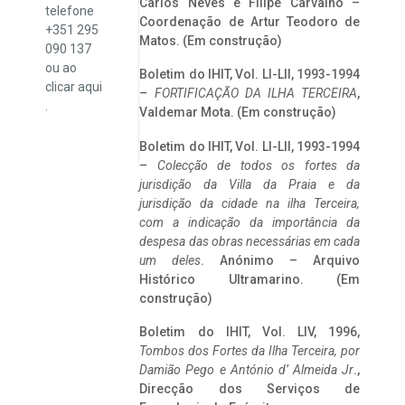
Carlos Neves e Filipe Carvalho –
telefone
Coordenação de Artur Teodoro de
+351 295
Matos. (Em construção)
090 137
ou ao
Boletim do IHIT, Vol. LI-LII, 1993-1994
clicar
aqui
–
FORTIFICAÇÃO DA ILHA TERCEIRA
,
.
Valdemar Mota. (Em construção)
Boletim do IHIT, Vol. LI-LII, 1993-1994
–
Colecção de todos os fortes da
jurisdição da Villa da Praia e da
jurisdição da cidade na ilha Terceira,
com a indicação da importância da
despesa das obras necessárias em cada
um deles
. Anónimo – Arquivo
Histórico Ultramarino. (Em
construção)
Boletim do IHIT, Vol. LIV, 1996,
Tombos dos Fortes da Ilha Terceira,
por
Damião Pego e António d’ Almeida Jr
.,
Direcção dos Serviços de