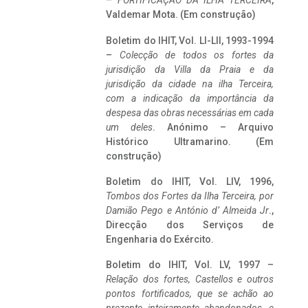
–
FORTIFICAÇÃO DA ILHA TERCEIRA
,
Valdemar Mota. (Em construção)
Boletim do IHIT, Vol. LI-LII, 1993-1994
–
Colecção de todos os fortes da
jurisdição da Villa da Praia e da
jurisdição da cidade na ilha Terceira,
com a indicação da importância da
despesa das obras necessárias em cada
um deles
. Anónimo – Arquivo
Histórico Ultramarino. (Em
construção)
Boletim do IHIT, Vol. LIV, 1996,
Tombos dos Fortes da Ilha Terceira,
por
Damião Pego e António d’ Almeida Jr
.,
Direcção dos Serviços de
Engenharia do Exército.
Boletim do IHIT, Vol. LV, 1997 –
Relação dos fortes, Castellos e outros
pontos fortificados, que se achão ao