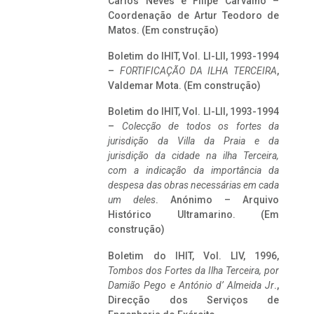
Carlos Neves e Filipe Carvalho –
Coordenação de Artur Teodoro de
Matos. (Em construção)
Boletim do IHIT, Vol. LI-LII, 1993-1994
–
FORTIFICAÇÃO DA ILHA TERCEIRA
,
Valdemar Mota. (Em construção)
Boletim do IHIT, Vol. LI-LII, 1993-1994
–
Colecção de todos os fortes da
jurisdição da Villa da Praia e da
jurisdição da cidade na ilha Terceira,
com a indicação da importância da
despesa das obras necessárias em cada
um deles
. Anónimo – Arquivo
Histórico Ultramarino. (Em
construção)
Boletim do IHIT, Vol. LIV, 1996,
Tombos dos Fortes da Ilha Terceira,
por
Damião Pego e António d’ Almeida Jr
.,
Direcção dos Serviços de