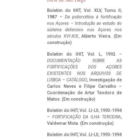
Forte de São Tiago
Boletim do IHIT, Vol. XLV, Tomo II,
1987 –
Da poliorcética à fortificação
nos Açores – Introdução ao estudo do
sistema defensivo nos Açores nos
séculos XVI-XIX
, Alberto Vieira. (Em
construção)
Boletim do IHIT, Vol. L, 1992 –
DOCUMENTAÇÃO SOBRE AS
FORTIFICAÇÕES DOS AÇORES
EXISTENTES NOS ARQUIVOS DE
LISBOA – CATÁLOGO
, Investigação de
Carlos Neves e Filipe Carvalho –
Coordenação de Artur Teodoro de
Matos. (Em construção)
Boletim do IHIT, Vol. LI-LII, 1993-1994
–
FORTIFICAÇÃO DA ILHA TERCEIRA
,
Valdemar Mota. (Em construção)
Boletim do IHIT, Vol. LI-LII, 1993-1994