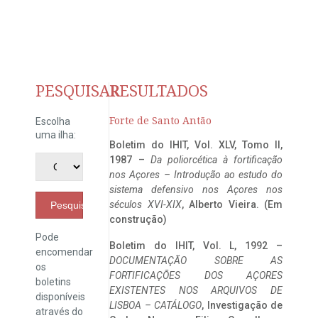
PESQUISAR
RESULTADOS
Forte de Santo Antão
Escolha
uma ilha:
Boletim do IHIT, Vol. XLV, Tomo II,
1987 –
Da poliorcética à fortificação
nos Açores – Introdução ao estudo do
sistema defensivo nos Açores nos
séculos XVI-XIX
, Alberto Vieira. (Em
Pesquisar
construção)
Pode
Boletim do IHIT, Vol. L, 1992 –
encomendar
DOCUMENTAÇÃO SOBRE AS
os
FORTIFICAÇÕES DOS AÇORES
boletins
EXISTENTES NOS ARQUIVOS DE
disponíveis
LISBOA – CATÁLOGO
, Investigação de
através do