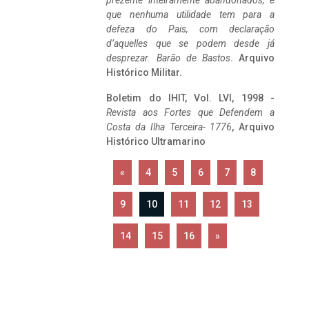
prezente inteiramente abandonados, e
que nenhuma utilidade tem para a
defeza do Pais, com declaração
d’aquelles que se podem desde já
desprezar. Barão de Bastos
. Arquivo
Histórico Militar.
Boletim do IHIT, Vol. LVI, 1998 -
Revista aos Fortes que Defendem a
Costa da Ilha Terceira- 1776
, Arquivo
Histórico Ultramarino
«
4
5
6
7
8
9
10
11
12
13
14
15
16
»