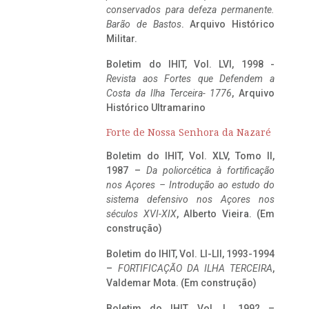
conservados para defeza permanente.
Barão de Bastos
. Arquivo Histórico
Militar.
Boletim do IHIT, Vol. LVI, 1998 -
Revista aos Fortes que Defendem a
Costa da Ilha Terceira- 1776
, Arquivo
Histórico Ultramarino
Forte de Nossa Senhora da Nazaré
Boletim do IHIT, Vol. XLV, Tomo II,
1987 –
Da poliorcética à fortificação
nos Açores – Introdução ao estudo do
sistema defensivo nos Açores nos
séculos XVI-XIX
, Alberto Vieira. (Em
construção)
Boletim do IHIT, Vol. LI-LII, 1993-1994
–
FORTIFICAÇÃO DA ILHA TERCEIRA
,
Valdemar Mota. (Em construção)
Boletim do IHIT, Vol. L, 1992 –