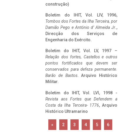
construção)
Boletim do IHIT, Vol. LIV, 1996,
Tombos dos Fortes da Ilha Terceira,
por
Damião Pego e António d’ Almeida Jr
.,
Direcção dos Serviços de
Engenharia do Exército.
Boletim do IHIT, Vol. LV, 1997 –
Relação dos fortes, Castellos e outros
pontos fortificados que devem ser
conservados para defeza permanente.
Barão de Bastos
. Arquivo Histórico
Militar.
Boletim do IHIT, Vol. LVI, 1998 -
Revista aos Fortes que Defendem a
Costa da Ilha Terceira- 1776
, Arquivo
Histórico Ultramarino
«
2
3
4
5
6