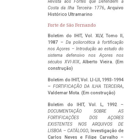
Revista aos Fortes que Defendem a
Costa da Ilha Terceira- 1776
, Arquivo
Histórico Ultramarino
Forte de São Fernando
Boletim do IHIT, Vol. XLV, Tomo II,
1987 –
Da poliorcética à fortificação
nos Açores – Introdução ao estudo do
sistema defensivo nos Açores nos
séculos XVI-XIX
, Alberto Vieira. (Em
construção)
Boletim do IHIT, Vol. LI-LII, 1993-1994
–
FORTIFICAÇÃO DA ILHA TERCEIRA
,
Valdemar Mota. (Em construção)
Boletim do IHIT, Vol. L, 1992 –
DOCUMENTAÇÃO SOBRE AS
FORTIFICAÇÕES DOS AÇORES
EXISTENTES NOS ARQUIVOS DE
LISBOA – CATÁLOGO
, Investigação de
Carlos Neves e Filipe Carvalho –