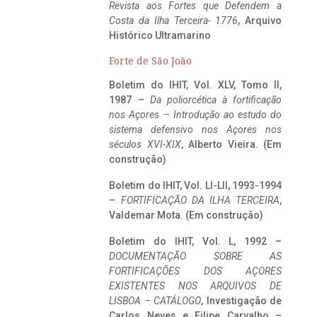
Revista aos Fortes que Defendem a
Costa da Ilha Terceira- 1776
, Arquivo
Histórico Ultramarino
Forte de São João
Boletim do IHIT, Vol. XLV, Tomo II,
1987 –
Da poliorcética à fortificação
nos Açores – Introdução ao estudo do
sistema defensivo nos Açores nos
séculos XVI-XIX
, Alberto Vieira. (Em
construção)
Boletim do IHIT, Vol. LI-LII, 1993-1994
–
FORTIFICAÇÃO DA ILHA TERCEIRA
,
Valdemar Mota. (Em construção)
Boletim do IHIT, Vol. L, 1992 –
DOCUMENTAÇÃO SOBRE AS
FORTIFICAÇÕES DOS AÇORES
EXISTENTES NOS ARQUIVOS DE
LISBOA – CATÁLOGO
, Investigação de
Carlos Neves e Filipe Carvalho –