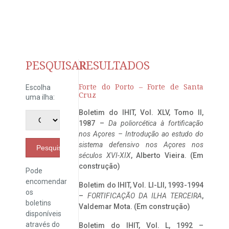
PESQUISAR
RESULTADOS
Forte do Porto – Forte de Santa
Escolha
Cruz
uma ilha:
Boletim do IHIT, Vol. XLV, Tomo II,
1987 –
Da poliorcética à fortificação
nos Açores – Introdução ao estudo do
sistema defensivo nos Açores nos
Pesquisar
séculos XVI-XIX
, Alberto Vieira. (Em
construção)
Pode
encomendar
Boletim do IHIT, Vol. LI-LII, 1993-1994
os
–
FORTIFICAÇÃO DA ILHA TERCEIRA
,
boletins
Valdemar Mota. (Em construção)
disponíveis
através do
Boletim do IHIT, Vol. L, 1992 –