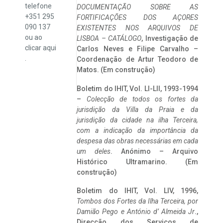
telefone
DOCUMENTAÇÃO SOBRE AS
+351 295
FORTIFICAÇÕES DOS AÇORES
090 137
EXISTENTES NOS ARQUIVOS DE
ou ao
LISBOA – CATÁLOGO
, Investigação de
clicar
aqui
Carlos Neves e Filipe Carvalho –
.
Coordenação de Artur Teodoro de
Matos. (Em construção)
Boletim do IHIT, Vol. LI-LII, 1993-1994
–
Colecção de todos os fortes da
jurisdição da Villa da Praia e da
jurisdição da cidade na ilha Terceira,
com a indicação da importância da
despesa das obras necessárias em cada
um deles
. Anónimo – Arquivo
Histórico Ultramarino. (Em
construção)
Boletim do IHIT, Vol. LIV, 1996,
Tombos dos Fortes da Ilha Terceira,
por
Damião Pego e António d’ Almeida Jr
.,
Direcção dos Serviços de