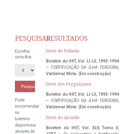
PESQUISAR
RESULTADOS
Forte do Pobado
Escolha
uma ilha:
Boletim do IHIT, Vol. LI-LII, 1993-1994
–
FORTIFICAÇÃO DA ILHA TERCEIRA
,
Valdemar Mota. (Em construção)
Forte dos Preguiçosos
Pesquisar
Boletim do IHIT, Vol. LI-LII, 1993-1994
Pode
–
FORTIFICAÇÃO DA ILHA TERCEIRA
,
encomendar
Valdemar Mota. (Em construção)
os
Forte do Alcaide
boletins
disponíveis
Boletim do IHIT, Vol. XLV, Tomo II,
através do
1987 –
Da poliorcética à fortificação