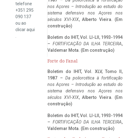
telefone
nos Açores – Introdução ao estudo do
+351 295
sistema defensivo nos Açores nos
090 137
séculos XVI-XIX
, Alberto Vieira. (Em
ou ao
construção)
clicar
aqui
.
Boletim do IHIT, Vol. LI-LII, 1993-1994
–
FORTIFICAÇÃO DA ILHA TERCEIRA
,
Valdemar Mota. (Em construção)
Forte do Fanal
Boletim do IHIT, Vol. XLV, Tomo II,
1987 –
Da poliorcética à fortificação
nos Açores – Introdução ao estudo do
sistema defensivo nos Açores nos
séculos XVI-XIX
, Alberto Vieira. (Em
construção)
Boletim do IHIT, Vol. LI-LII, 1993-1994
–
FORTIFICAÇÃO DA ILHA TERCEIRA
,
Valdemar Mota. (Em construção)