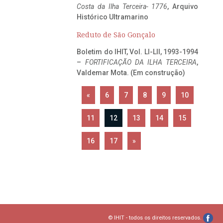
Costa da Ilha Terceira- 1776
, Arquivo
Histórico Ultramarino
Reduto de São Gonçalo
Boletim do IHIT, Vol. LI-LII, 1993-1994
–
FORTIFICAÇÃO DA ILHA TERCEIRA
,
Valdemar Mota. (Em construção)
«
6
7
8
9
10
11
12
13
14
15
16
17
»
© IHIT - todos os direitos reservados.