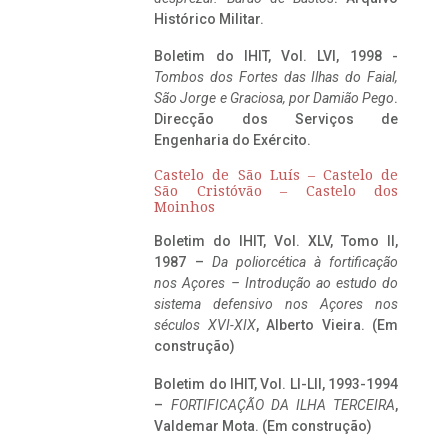
Histórico Militar.
Boletim do IHIT, Vol. LVI, 1998 -
Tombos dos Fortes das Ilhas do Faial,
São Jorge e Graciosa,
por Damião Pego
.
Direcção dos Serviços de
Engenharia do Exército.
Castelo de São Luís – Castelo de
São Cristóvão – Castelo dos
Moinhos
Boletim do IHIT, Vol. XLV, Tomo II,
1987 –
Da poliorcética à fortificação
nos Açores – Introdução ao estudo do
sistema defensivo nos Açores nos
séculos XVI-XIX
, Alberto Vieira. (Em
construção)
Boletim do IHIT, Vol. LI-LII, 1993-1994
–
FORTIFICAÇÃO DA ILHA TERCEIRA
,
Valdemar Mota. (Em construção)