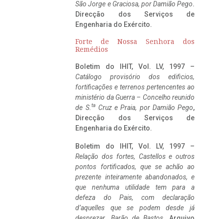
São Jorge e Graciosa,
por Damião Pego
.
Direcção dos Serviços de
Engenharia do Exército.
Forte de Nossa Senhora dos
Remédios
Boletim do IHIT, Vol. LV, 1997 –
Catálogo provisório dos edificios,
fortificações e terrenos pertencentes ao
ministério da Guerra – Concelho reunido
ta
de S.
Cruz e Praia, por Damião Pego
,
Direcção dos Serviços de
Engenharia do Exército.
Boletim do IHIT, Vol. LV, 1997 –
Relação dos fortes, Castellos e outros
pontos fortificados, que se achão ao
prezente inteiramente abandonados, e
que nenhuma utilidade tem para a
defeza do Pais, com declaração
d’aquelles que se podem desde já
desprezar. Barão de Bastos
. Arquivo