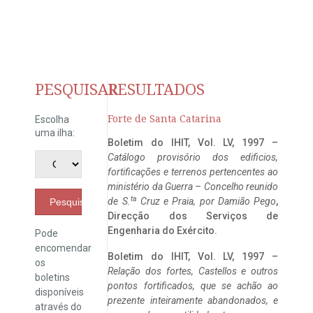
PESQUISAR
RESULTADOS
Forte de Santa Catarina
Escolha
uma ilha:
Boletim do IHIT, Vol. LV, 1997 –
Catálogo provisório dos edificios,
fortificações e terrenos pertencentes ao
ministério da Guerra – Concelho reunido
ta
de S.
Cruz e Praia, por Damião Pego
,
Pesquisar
Direcção dos Serviços de
Engenharia do Exército.
Pode
encomendar
Boletim do IHIT, Vol. LV, 1997 –
os
Relação dos fortes, Castellos e outros
boletins
pontos fortificados, que se achão ao
disponíveis
prezente inteiramente abandonados, e
através do