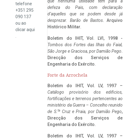
que nenhuma utilidade tem para a
telefone
defeza do Pais, com declaração
+351 295
d’aquelles que se podem desde já
090 137
desprezar. Barão de Bastos
. Arquivo
ou ao
Histórico Militar.
clicar
aqui
.
Boletim do IHIT, Vol. LVI, 1998 -
Tombos dos Fortes das Ilhas do Faial,
São Jorge e Graciosa,
por Damião Pego
.
Direcção dos Serviços de
Engenharia do Exército.
Forte da Arrochela
Boletim do IHIT, Vol. LV, 1997 –
Catálogo provisório dos edificios,
fortificações e terrenos pertencentes ao
ministério da Guerra – Concelho reunido
ta
de S.
Cruz e Praia, por Damião Pego
,
Direcção dos Serviços de
Engenharia do Exército.
Boletim do IHIT, Vol. LV, 1997 –