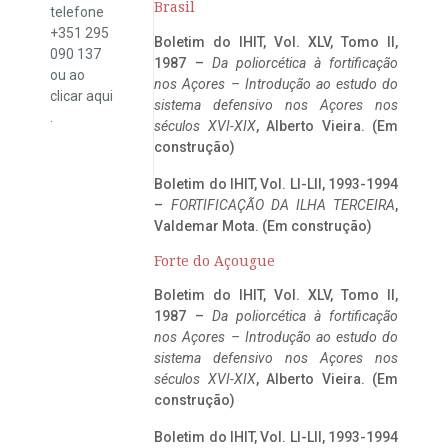
Brasil
telefone
+351 295
Boletim do IHIT, Vol. XLV, Tomo II,
090 137
1987 –
Da poliorcética à fortificação
ou ao
nos Açores – Introdução ao estudo do
clicar
aqui
sistema defensivo nos Açores nos
.
séculos XVI-XIX
, Alberto Vieira. (Em
construção)
Boletim do IHIT, Vol. LI-LII, 1993-1994
–
FORTIFICAÇÃO DA ILHA TERCEIRA
,
Valdemar Mota. (Em construção)
Forte do Açougue
Boletim do IHIT, Vol. XLV, Tomo II,
1987 –
Da poliorcética à fortificação
nos Açores – Introdução ao estudo do
sistema defensivo nos Açores nos
séculos XVI-XIX
, Alberto Vieira. (Em
construção)
Boletim do IHIT, Vol. LI-LII, 1993-1994