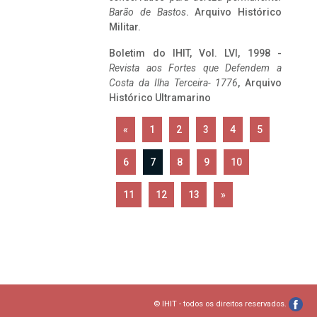
Barão de Bastos
. Arquivo Histórico
Militar.
Boletim do IHIT, Vol. LVI, 1998 -
Revista aos Fortes que Defendem a
Costa da Ilha Terceira- 1776
, Arquivo
Histórico Ultramarino
«
1
2
3
4
5
6
7
8
9
10
11
12
13
»
© IHIT - todos os direitos reservados.