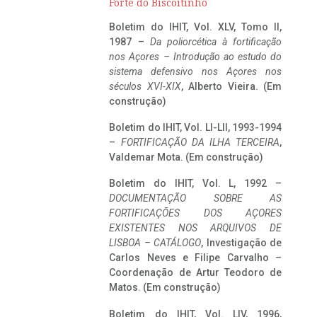
Forte do Biscoitinho
Boletim do IHIT, Vol. XLV, Tomo II,
1987 –
Da poliorcética à fortificação
nos Açores – Introdução ao estudo do
sistema defensivo nos Açores nos
séculos XVI-XIX
, Alberto Vieira. (Em
construção)
Boletim do IHIT, Vol. LI-LII, 1993-1994
–
FORTIFICAÇÃO DA ILHA TERCEIRA
,
Valdemar Mota. (Em construção)
Boletim do IHIT, Vol. L, 1992 –
DOCUMENTAÇÃO SOBRE AS
FORTIFICAÇÕES DOS AÇORES
EXISTENTES NOS ARQUIVOS DE
LISBOA – CATÁLOGO
, Investigação de
Carlos Neves e Filipe Carvalho –
Coordenação de Artur Teodoro de
Matos. (Em construção)
Boletim do IHIT, Vol. LIV, 1996,