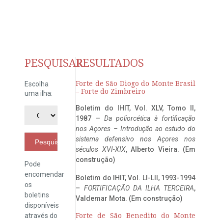
PESQUISAR
RESULTADOS
Forte de São Diogo do Monte Brasil
Escolha
– Forte do Zimbreiro
uma ilha:
Boletim do IHIT, Vol. XLV, Tomo II,
1987 –
Da poliorcética à fortificação
nos Açores – Introdução ao estudo do
sistema defensivo nos Açores nos
Pesquisar
séculos XVI-XIX
, Alberto Vieira. (Em
construção)
Pode
encomendar
Boletim do IHIT, Vol. LI-LII, 1993-1994
os
–
FORTIFICAÇÃO DA ILHA TERCEIRA
,
boletins
Valdemar Mota. (Em construção)
disponíveis
através do
Forte de São Benedito do Monte