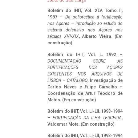
Forte de São Tiago
Boletim do IHIT, Vol. XLV, Tomo II,
1987 –
Da poliorcética à fortificação
nos Açores – Introdução ao estudo do
sistema defensivo nos Açores nos
séculos XVI-XIX
, Alberto Vieira. (Em
construção)
Boletim do IHIT, Vol. L, 1992 –
DOCUMENTAÇÃO SOBRE AS
FORTIFICAÇÕES DOS AÇORES
EXISTENTES NOS ARQUIVOS DE
LISBOA – CATÁLOGO
, Investigação de
Carlos Neves e Filipe Carvalho –
Coordenação de Artur Teodoro de
Matos. (Em construção)
Boletim do IHIT, Vol. LI-LII, 1993-1994
–
FORTIFICAÇÃO DA ILHA TERCEIRA
,
Valdemar Mota. (Em construção)
Boletim do IHIT, Vol. LI-LII, 1993-1994