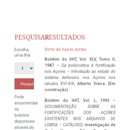
PESQUISAR
RESULTADOS
Forte de Santo Antão
Escolha
uma ilha:
Boletim do IHIT, Vol. XLV, Tomo II,
1987 –
Da poliorcética à fortificação
nos Açores – Introdução ao estudo do
sistema defensivo nos Açores nos
séculos XVI-XIX
, Alberto Vieira. (Em
Pesquisar
construção)
Pode
Boletim do IHIT, Vol. L, 1992 –
encomendar
DOCUMENTAÇÃO SOBRE AS
os
FORTIFICAÇÕES DOS AÇORES
boletins
EXISTENTES NOS ARQUIVOS DE
disponíveis
LISBOA – CATÁLOGO
, Investigação de
através do