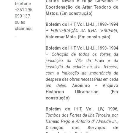
Carlos Neves e Filipe Carvalho –
telefone
Coordenação de Artur Teodoro de
+351 295
Matos. (Em construção)
090 137
ou ao
Boletim do IHIT, Vol. LI-LII, 1993-1994
clicar
aqui
–
FORTIFICAÇÃO DA ILHA TERCEIRA
,
.
Valdemar Mota. (Em construção)
Boletim do IHIT, Vol. LI-LII, 1993-1994
–
Colecção de todos os fortes da
jurisdição da Villa da Praia e da
jurisdição da cidade na ilha Terceira,
com a indicação da importância da
despesa das obras necessárias em cada
um deles
. Anónimo – Arquivo
Histórico Ultramarino. (Em
construção)
Boletim do IHIT, Vol. LIV, 1996,
Tombos dos Fortes da Ilha Terceira,
por
Damião Pego e António d’ Almeida Jr
.,
Direcção dos Serviços de