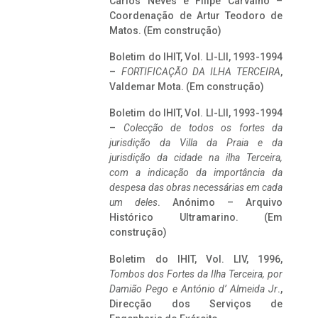
Carlos Neves e Filipe Carvalho –
Coordenação de Artur Teodoro de
Matos. (Em construção)
Boletim do IHIT, Vol. LI-LII, 1993-1994
–
FORTIFICAÇÃO DA ILHA TERCEIRA
,
Valdemar Mota. (Em construção)
Boletim do IHIT, Vol. LI-LII, 1993-1994
–
Colecção de todos os fortes da
jurisdição da Villa da Praia e da
jurisdição da cidade na ilha Terceira,
com a indicação da importância da
despesa das obras necessárias em cada
um deles
. Anónimo – Arquivo
Histórico Ultramarino. (Em
construção)
Boletim do IHIT, Vol. LIV, 1996,
Tombos dos Fortes da Ilha Terceira,
por
Damião Pego e António d’ Almeida Jr
.,
Direcção dos Serviços de