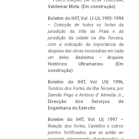
–
FORTIFICAÇÃO DA ILHA TERCEIRA
,
Valdemar Mota. (Em construção)
Boletim do IHIT, Vol. LI-LII, 1993-1994
–
Colecção de todos os fortes da
jurisdição da Villa da Praia e da
jurisdição da cidade na ilha Terceira,
com a indicação da importância da
despesa das obras necessárias em cada
um deles
. Anónimo – Arquivo
Histórico Ultramarino. (Em
construção)
Boletim do IHIT, Vol. LIV, 1996,
Tombos dos Fortes da Ilha Terceira,
por
Damião Pego e António d’ Almeida Jr
.,
Direcção dos Serviços de
Engenharia do Exército.
Boletim do IHIT, Vol. LV, 1997 –
Relação dos fortes, Castellos e outros
pontos fortificados, que se achão ao