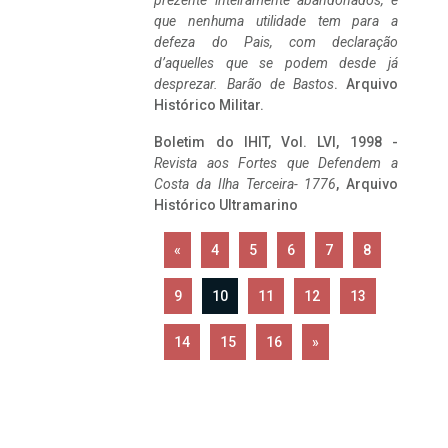
prezente inteiramente abandonados, e
que nenhuma utilidade tem para a
defeza do Pais, com declaração
d’aquelles que se podem desde já
desprezar. Barão de Bastos
. Arquivo
Histórico Militar.
Boletim do IHIT, Vol. LVI, 1998 -
Revista aos Fortes que Defendem a
Costa da Ilha Terceira- 1776
, Arquivo
Histórico Ultramarino
«
4
5
6
7
8
9
10
11
12
13
14
15
16
»