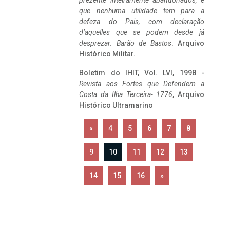
prezente inteiramente abandonados, e
que nenhuma utilidade tem para a
defeza do Pais, com declaração
d’aquelles que se podem desde já
desprezar. Barão de Bastos
. Arquivo
Histórico Militar.
Boletim do IHIT, Vol. LVI, 1998 -
Revista aos Fortes que Defendem a
Costa da Ilha Terceira- 1776
, Arquivo
Histórico Ultramarino
«
4
5
6
7
8
9
10
11
12
13
14
15
16
»