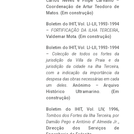
Carlos Neves e Filipe Carvalho –
Coordenação de Artur Teodoro de
Matos. (Em construção)
Boletim do IHIT, Vol. LI-LII, 1993-1994
–
FORTIFICAÇÃO DA ILHA TERCEIRA
,
Valdemar Mota. (Em construção)
Boletim do IHIT, Vol. LI-LII, 1993-1994
–
Colecção de todos os fortes da
jurisdição da Villa da Praia e da
jurisdição da cidade na ilha Terceira,
com a indicação da importância da
despesa das obras necessárias em cada
um deles
. Anónimo – Arquivo
Histórico Ultramarino. (Em
construção)
Boletim do IHIT, Vol. LIV, 1996,
Tombos dos Fortes da Ilha Terceira,
por
Damião Pego e António d’ Almeida Jr
.,
Direcção dos Serviços de