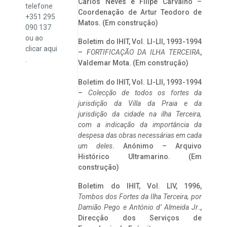
Carlos Neves e Filipe Carvalho –
telefone
Coordenação de Artur Teodoro de
+351 295
Matos. (Em construção)
090 137
ou ao
Boletim do IHIT, Vol. LI-LII, 1993-1994
clicar
aqui
–
FORTIFICAÇÃO DA ILHA TERCEIRA
,
.
Valdemar Mota. (Em construção)
Boletim do IHIT, Vol. LI-LII, 1993-1994
–
Colecção de todos os fortes da
jurisdição da Villa da Praia e da
jurisdição da cidade na ilha Terceira,
com a indicação da importância da
despesa das obras necessárias em cada
um deles
. Anónimo – Arquivo
Histórico Ultramarino. (Em
construção)
Boletim do IHIT, Vol. LIV, 1996,
Tombos dos Fortes da Ilha Terceira,
por
Damião Pego e António d’ Almeida Jr
.,
Direcção dos Serviços de