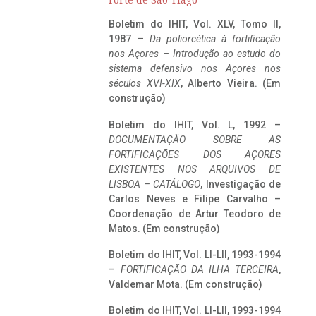
Forte de São Tiago
Boletim do IHIT, Vol. XLV, Tomo II,
1987 –
Da poliorcética à fortificação
nos Açores – Introdução ao estudo do
sistema defensivo nos Açores nos
séculos XVI-XIX
, Alberto Vieira. (Em
construção)
Boletim do IHIT, Vol. L, 1992 –
DOCUMENTAÇÃO SOBRE AS
FORTIFICAÇÕES DOS AÇORES
EXISTENTES NOS ARQUIVOS DE
LISBOA – CATÁLOGO
, Investigação de
Carlos Neves e Filipe Carvalho –
Coordenação de Artur Teodoro de
Matos. (Em construção)
Boletim do IHIT, Vol. LI-LII, 1993-1994
–
FORTIFICAÇÃO DA ILHA TERCEIRA
,
Valdemar Mota. (Em construção)
Boletim do IHIT, Vol. LI-LII, 1993-1994