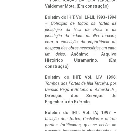
–
FORTIFICAÇÃO DA ILHA TERCEIRA
,
Valdemar Mota. (Em construção)
Boletim do IHIT, Vol. LI-LII, 1993-1994
–
Colecção de todos os fortes da
jurisdição da Villa da Praia e da
jurisdição da cidade na ilha Terceira,
com a indicação da importância da
despesa das obras necessárias em cada
um deles
. Anónimo – Arquivo
Histórico Ultramarino. (Em
construção)
Boletim do IHIT, Vol. LIV, 1996,
Tombos dos Fortes da Ilha Terceira,
por
Damião Pego e António d’ Almeida Jr
.,
Direcção dos Serviços de
Engenharia do Exército.
Boletim do IHIT, Vol. LV, 1997 –
Relação dos fortes, Castellos e outros
pontos fortificados, que se achão ao